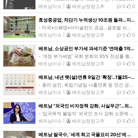
베트남이슈
|
베트남청량고추
0
0
효성중공업, 차단기 누적생산 10조원 돌파…지속적 R&D투자로 기술선도
- 미국•스웨덴•아이슬란드 공급…글로벌 브랜드 자리잡아효성중공업 임직원들이 창원공장에서 차단기 누적생산 10조원 돌파 기념식을 갖고 있다. 효성중공업은 북미•중동•유럽 등 세계 40개국에 차단기를 공급하며 글로벌 브랜드로 자리잡았다. (사진=효성중공업)[인사이드비나=문동원 기자] 효성중공업 창원공장이 차단기 누적생산 10조원을 돌파, 국내 중전기기 업체중 최초기록을 세웠다.효성중공업은 지난 26일 창원공장에서 우태희 대표, 권기영 차단기사업 총괄전무, 김진호 창원공장장 등 임직원 400여명이 참석한 가운데 ‘차단기 생산 1…
베트남이슈
|
베트남청량고추
0
0
베트남, 소상공인 부가세 과세기준 '연매출 1억→2억동' 상향
- ‘개정 부가세법’ 국회 본회의 85% 찬성률 통과…2026년 1월 시행- 전국 550만가구 GDP의 30% 차지, 납세자 62만가구↓…연간 감세규모 2.6조동(1억달러)법개정에 따라 오는 2026년부터 베트남 소상공인의 부가세 과세 기준이 현재 연매출 1억동(3930달러)에서 2억동(7870달러)으로 상향된다. (사진=VnExpress/Giang Huy)[인사이드비나=하노이, 장연환 기자] 베트남 소상공인의 부가세 과세기준이 현재 연매출 1억동(3930달러)에서 2억동(7870달러)으로 상향된다.베트남 국회는 …
베트남이슈
|
베트남청량고추
0
0
베트남, 내년 뗏(설)연휴 9일간 ‘확정’…1월25~2월2일
- 총리 승인, 독립기념일 나흘연휴 등 연간 공휴일 11일- 통일절(4월30일), 주간 근무일↔토요일 조정…주말포함 닷새연휴베트남이 내년 1월25일(토)부터 2월2일(일)까지 9일간의 뗏연휴를 맞는다. 이에 따라 베트남의 공무원과 공공∙민간부문 근로자들은 9일간(주말 4일)의 휴무한뒤 2월3일(월)부터 업무에 복귀하게 된다. (사진=VnExpress/Dang Hieu)[인사이드비나=하노이, 이승윤 기자] 베트남이 을사년(乙巳年)인 내년 1월25일(토)부터 2월2일(일)까지 9일간의 뗏(Tet 설)연휴를 맞는다.정부…
베트남이슈
|
베트남청량고추
0
0
베트남 “외국인 비자정책 강화, 사실무근”…외교부 공식입장
- ‘입국목적 불일치’ 외국인 조사 강화 소문에 대한 논평베트남이 최근 외국인들에 대한 비자 통제를 강화하고 있다는 일각의 주장에 사실무근이라며 강력 부인했다. 베트남은 지난해 8월15일부터 전자비자(e비자) 발급 대상국 제한을 없애고 체류기간을 대폭 늘린 완화된 비자정책을 시행하고 있다. (사진=베트남 외교부)[인사이드비나=하노이, 떤 풍(Tan phung) 기자] 베트남이 최근 외국인들에 대한 비자 통제를 강화하고 있다는 일각의 주장에 사실무근이라며 강력 부인했다.팜 투 항(Pham Thu H…
베트남이슈
|
베트남청량고추
0
0
베트남 쌀국수, ‘세계 최고 국물요리 20선’에 꼽혀…美 CNN