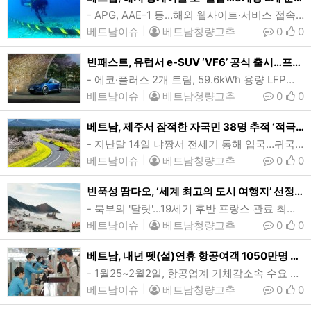
- APG, AAE-1 등…해외 웹사이트·서비스 접속장애- 국내서비스 문제없어…수리일정 미정, 불편 당분간 지속 전망베트남과 연결된 해저 광케이블 5개중 2개에서 결함이 발생한 것으로 나타났다. 그러나 정확한 수리 일정은 발표되지 않아 베트남 인터넷 사용자들의 불편은 당분간 지속될 전망이다. (사진=vtv)[인사이드비나=하노이, 이승윤 기자] 베트남과 연결된 해저 광케이블에서 또 결함이 발생한 것으로 나타났다. 앞서 베트남 인터넷 사용자들은 올초 5개중 3개 광케이블에서 문제가 발생해 큰 불편을 겪은 바 있다.현재…
베트남이슈
|
베트남청량고추
0
0
빈패스트, 유럽서 e-SUV ‘VF6’ 공식 출시…프랑스·독일·네덜란드
- 에코·플러스 2개 트림, 59.6kWh 용량 LFP배터리…트림별 주행거리 379~410km- 현지 두번째 모델, 판매가 3.4만~3.8만유로…7년 16만km 보증베트남 전기차 제조업체 빈패스트가 프랑스와 독일, 네덜란드 등 유럽 3개국에 자사 소형 전기 SUV VF6를 공식 출시했다. (사진=빈패스트)[인사이드비나=호치민, 윤준호 기자] 베트남 토종 전기차 제조업체 빈패스트(VinFast 나스닥 증권코드 VFS)가 프랑스와 독일, 네덜란드 등 유럽 3개국에 자사 소형 전기 SUV VF6를 공식 출시했다.유럽 시…
베트남이슈
|
베트남청량고추
0
0
베트남, 제주서 잠적한 자국민 38명 추적 ‘적극 협조’
- 지난달 14일 냐짱서 전세기 통해 입국…귀국전 ‘연락두절’- ‘제주특별법’ 무사증제도 최장 30일간 체류가능…오는 14일 이후 불체자 신분베트남이 제주에서 잠적한 자국민 30여명 추적을 위해 한국 당국과 적극 협력키로 했다. 지난달 14일 전세기를 통해 제주로 입국한 베트남 관광객 약 90명중 38명은 11월17일 귀국행 비행기를 타지 않고 잠적한 상태이다. 이들은 오는 14일부터 불법체류자 신분이 된다. (사진=제주관광공사)[인사이드비나=하노이, 이승윤 기자] 베트남이 제주에서 잠적한 자국민 30여명 추적을 위해 한국…
베트남이슈
|
베트남청량고추
0
0
빈푹성 땀다오, ‘세계 최고의 도시 여행지’ 선정…WTA 2024
- 북부의 '달랏'...19세기 후반 프랑스 관료 최애 여름휴양지- 푸꾸옥 ‘세계 최고 자연섬’ 하남성 ‘특별성취상’ 등 베트남 관광지 선전하노이 북동쪽 90km 거리에 위치한 땀다오는 사시사철 안개가 자욱한 이상적인 여름 휴양지로, 자연경관과 특유의 운치로 인해 북부의 달랏으로 묘사되곤 한다. 또한 땀다오는 달랏과 마찬가지로 19세기 후반 프랑스 식민시기 관료들이 즐겨찾던 곳으로도 유명하다. (사진=traveloka)[인사이드비나=하노이, 떤 풍(Tan phung) 기자] 베트남 북부 빈푹성(Vinh Phuc)의…
베트남이슈
|
베트남청량고추
0
0
베트남, 내년 뗏(설)연휴 항공여객 1050만명 전망…전년대비 5%↑
- 1월25~2월2일, 항공업계 기체감소속 수요 충족 ‘분투’…떤선녓공항 400만명 몰릴듯하노이 노이바이국제공항 체크인 카운터. 베트남의 이번 뗏(설)연휴 기간 항공 여객이 1050만여명으로 지난해보다 5% 늘어날 것으로 예상된다. 특히 호치민시 떤선녓국제공항의 경우 400만여명의 이용객이 몰릴 것으로 관측됨에 따라 극심한 혼잡이 예상된다. (사진=VnExpress/Ngoc Thanh)[인사이드비나=호치민, 투 탄(Thu thanh) 기자] 베트남의 이번 뗏(Tet 설)연휴 기간 항공 여객이 1050만여명…
베트남이슈
|
베트남청량고추
0
0