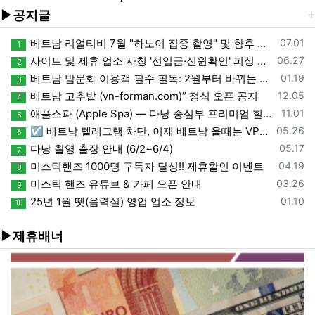
▶공지글
등록일
베트남 리얼티비 7월 "하노이 집중 촬영" 및 향후 일정 안내
07.01
1
등록일
사이트 및 제휴 업소 사칭 '선입금·신원확인' 피싱 사기 주의
06.27
2
등록일
베트남 밤문화 이용객 필수 필독: 2월부터 바뀌는 환전 단속 가이드
01.19
3
등록일
베트남 고추밭 (vn-forman.com)” 정식 오픈 공지
12.05
4
등록일
애플스파 (Apple Spa) — 다낭 중심부 프리미엄 힐링 스파, 예약 문의
11.01
5
등록일
☑️ 베트남 텔레그램 차단, 이제 베트남 올때는 VPN도 필수가 됬습니다.
05.26
6
등록일
다낭 촬영 출장 안내 (6/2~6/4)
05.17
7
등록일
미스틱핸즈 1000명 구독자 달성!! 제휴할인 이벤트
04.19
8
등록일
미스틱 핸즈 유튜브 & 카페 오픈 안내
03.26
9
등록일
25년 1월 뗏(음력설) 영업 업소 정보
01.10
10
▶제휴배너