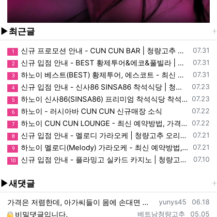
▶최근글
등록일
신규 프로모션 안내 - CUN CUN BAR | 청량고추 오리지널 소식
07.31
1
등록일
신규 입점 안내 - BEST 황제투어&에코&풀빌라 | 청량고추 오리지널 소식
07.31
2
등록일
하노이 베스트(BEST) 황제투어, 에스코트 - 최신 예약방법, 가격, 매장정보, 이용, 할인 안내
07.31
3
등록일
신규 입점 안내 - 신사86 SINSA86 착석식당 | 청량고추 오리지널 소식
07.23
4
등록일
하노이 신사86(SINSA86) 프리미엄 착석식당 착석바 - 최신 예약방법, 가격, 매장, 이용, 할인 정보
07.23
5
등록일
하노이 - 러시아바 CUN CUN 신규매장 소식
07.22
6
등록일
하노이 CUN CUN LOUNGE - 최신 예약방법, 가격, 매장정보, 이용안내
07.22
7
등록일
신규 입점 안내 - 멜로디 가라오케 | 청량고추 오리지널 소식
07.21
8
등록일
하노이 멜로디(Melody) 가라오케 - 최신 예약방법, 가격, 매장, 이용, 할인 정보
07.21
9
등록일
신규 입점 안내 - 플라밍고 실카드 카지노 | 청량고추 오리지널 소식
07.10
10
▶새댓글
등록자
등록일
가격은 저렴한데, 아가씨들이 몸에 손대면 질색합니다. 손톱 손질,면도도 기분따라 할때도 있고안하고 넘어갈때가 많아요. 표기는 입,손 되어…
yunys45
06.18
등록자
등록일
비밀댓글입니다.
베트남청량고추
05.05