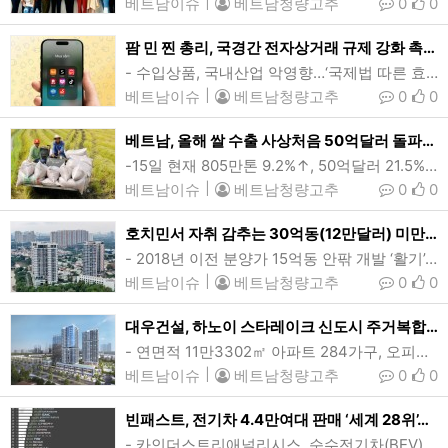
베트남이슈
|
베트남청량고추
0
0
팜 민 찐 총리, 국경간 전자상거래 규제 강화 촉구…테무·쉬인 등
- 수입상품, 국내산업 악영향…‘국제법 따른 효과적 관리책’ 마련 지시- 플랫폼 등록의무, 해외 소액물품 부가세 면세 폐지 등 다각도 규제 강화베트남 소비자들이 이커머스 플랫폼을 통해 손쉽게 해외직구에 나서고 있는데다 최근 상륙한 중국 '알테쉬(알리익스프레스·테무·쉬인)' 플랫폼들이 저렴한 가격을 내세워 시장진출을 가속화하면서 베트남산 상품의 타격이 우려되자 팜 민 찐 총리가 관련부처에 대책마련을 지시했다. (사진=VnExpress/Vien Thong)[인사이드비나=하노이, 이희상 기자] 베트남이 국경간 전자상거래를 통해 …
베트남이슈
|
베트남청량고추
0
0
베트남, 올해 쌀 수출 사상처음 50억달러 돌파…수입도 역대최대
-15일 현재 805만톤 9.2%↑, 50억달러 21.5%...톤당 622달러 12%↑- 2위시장 인니 수입중단 가능성 등 내년 전망 ‘불투명’- 수입 320만톤...값싼 쌀제품 가공용 수요 때문베트남의 쌀 수출액이 사상처음으로 50억달러를 넘어섰다. 11월 전반기(1~15일) 기준 쌀 수출은 805만톤, 50억달러를 기록했다. 이는 전년동기대비 9.2%, 21.5% 증가한 것으로, 평균수출가는 톤당 626달러로 12% 올랐다. (사진=baodautu)[인사이드비나=하노이, 장연환 기자] 올들어 베트남의 쌀 수출액…
베트남이슈
|
베트남청량고추
0
0
호치민서 자취 감추는 30억동(12만달러) 미만 새 아파트
- 2018년 이전 분양가 15억동 안팎 개발 ‘활기’…이후 평균가 오름세 지속- 업계 “내년까지 분양가 6000만동/㎡ 미만 사업 희박”- 법개정, 지가상승 등 고급주거 개발 부추겨…단기적 가격안정 없을 것호치민 동부지역 아파트단지 모습. 호치민시에서 분양가 30억동(11.8만8250달러) 미만 아파트가 자취를 감추고 있다. (사진=VnExpress/Quynh Tran)[인사이드비나=호치민, 응웬 늇(Nguyen nhut) 기자] 호치민시에서 분양가 30억동(11만8250달러) 미만 아파트가 …
베트남이슈
|
베트남청량고추
0
0
대우건설, 하노이 스타레이크 신도시 주거복합시설 착공
- 연면적 11만3302㎡ 아파트 284가구, 오피스텔 1동 조성하노이 스타레이크 신도시에 들어설 대우건설 주거복합시설 조감도. 연면적 11만3302㎡ 규모의 지하 2층~지상 26층 아파트 2개동과 지하 2층~지상 20층 오피스 1개동을 건설하는 사업으로, 공사기간은 착공후 32개월이다. (사진=대우건설) [인사이드비나=하노이, 이승윤 기자] 대우건설이 하노이 스타레이크(Starlake) 신도시개발사업 2단계 부지내 주거복합시설 K8HH1 프로젝트 착공식을 갖고 본격공사에 들어갔다.대우건설은 지난 25일 베트남 기…
베트남이슈
|
베트남청량고추
0
0
빈패스트, 전기차 4.4만여대 판매 ‘세계 28위’…혼다·마쯔다 제쳐
- 카인더스트리애널리시스, 순수전기차(BEV) 기준 세계 42개 제조사 순위 발표- 테슬라 130만대 1위, 비야디(117만), 지리(50.7만) 순…현대차 31.6만여대 6위베트남 토종 전기차제조회사 빈패스트는 올들어 글로벌시장 판매량 4.4만여대로 세계 42대 자동차 제조사 가운데 28위에 이름을 올렸다. (그래픽=Car Industry Analysis)[인사이드비나=호치민, 윤준호 기자] 베트남 토종 전기차제조회사 빈패스트(VinFast 나스닥 증권코드 VFS)가 올들어 전기차 판매량 세계 28위를 기록한 것…