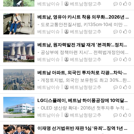
베트남이슈
|
베트남청량고추
0
0
베트남, 영유아 카시트 착용 의무화…2026년 시행
- 도로교통안전질서법, 키135cm·10세 미만 조수석 탑승금지 등- 안전장비 사용률 하노이 2.6% 불과…공안부, 최고 100만동(39.4달러) 과태료 부과 추진베트남이 영유아 차량 탑승시, 조수석 탑승금지와 함께 카시트 착용을 의무화했다. 이 규정은 오는 2026년 시행되며, 공안부는 카시트 착용 의무 위반시 과태료 80만~100만동(31~39.4달러)을 부과를 골자로 한 시행령을 제정할 계획이다. (사진=CNT-nar)[인사이드비나=하노이, 이승윤 기자] 베트남이 영유아 차량 탑승시, 카시트 착용을 의무화했다…
베트남이슈
|
베트남청량고추
0
0
베트남, 원자력발전 개발 재개 ‘본격화’…정치국 합의
- 공상부에 정책마련 지시’… 전력법개정안에도 포함- 2026~2030년 전력난, 에너지안보 ‘위협’…연구유학생 400여명 ‘핵심 인적자원’베트남이 원전개발 재개를 공식화했다. 정부는 원자력 발전이 안정적인 전력 공급을 통해 에너지 안보는 물론 지속가능한 청정 전력원이 될 것으로 기대하고 있다. (사진=baophapluat)[인사이드비나=하노이, 떤 풍(Tan phung) 기자] 베트남이 원전개발 재개를 공식화했다. 정부는 원자력 발전이 안정적인 전력 공급을 통해 에너지 안보는 물론 지속가능한 청정 전력원이 될 것으로 기대…
베트남이슈
|
베트남청량고추
0
0
베트남 아파트, 외국인 투자처로 각광…차익·임대수익 ‘일석이조’
- 개정토지법, 외국인 보유한도 최고 30%…한국·중국 등 아시아 출신 70%- 안정적 경제성장, 경제지표 지속 개선 등…결혼·은퇴후 장기체류자에 매력적호치민 투득시(옛 2군) 일대 전경. 올들어 베트남 아파트에 대한 외국인들의 매수세가 이어지고 있는 것으로 나타났다. 앞서 베트남은 2014년 주택법 개정을 통해 외국인들의 상업용 아파트 구매를 허용했다. 현재 외국인 쿼터는 개별사업의 전체 세대중 최대 30%이다. (사진=VnExpress/Quynh Tran)[인사이드비나=호치민, 응웬 늇(Nguyen n…
베트남이슈
|
베트남청량고추
0
0
LG디스플레이, 베트남 하이퐁공장에 10억달러(1.4조원) 추가투자
- OLED 생산량 확대- 2016년 첫투자후 누적 56.5억달러…현지 최대 외국인투자자LG디스플레이가 베트남 하이퐁공장에 10억달러를 추가투자해 OLED 생산을 확대한다. 이번 투자로 LG디스플레이의 누적투자는 모두 56억5000만달러로 하이퐁시의 최대 외국인투자자 자리를 굳건히 하게 된다. (사진=LG디스플레이) [인사이드비나=하노이, 장연환 기자] LG디스플레이가 베트남 북부 하이퐁 생산시설에 10억달러(1조4000억원) 추가투자에 나선다.16일 베트남 매체 브이앤익스프레스(VnExpress) 등에 따르면 LG디스플레…
베트남이슈
|
베트남청량고추
0
0
이재명 선거법위반 재판 1심 '유죄'…징역 1년 집행유예 2년