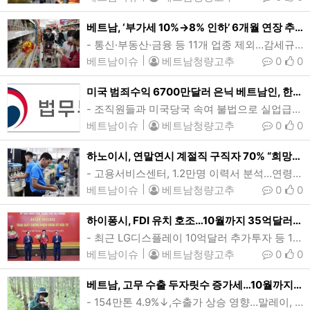
베트남, ‘부가세 10%→8% 인하’ 6개월 연장 추진…내년 상반기까지
- 통신·부동산·금융 등 11개 업종 제외…감세규모 25조동(9.8억달러)- 코로나19 가계·기업 지원대책…2022년 이래 3년간 누적 감세액 123.8조동(48.7억달러)베트남이 연말 종료 예정인 부가세 2% 한시적 인하 조치를 내년 상반기까지 6개월 연장을 추진한다. 정부는 부가세 인하가 기업과 생산의 조속한 회복을 지원해 경제성장과 동시에 추후 세수 확대를 도모할 수 있을 것이란 입장이다. (사진=VnExpress/Thanh Tung)[인사이드비나=하노이, 이희상 기자] 베트남이 연말 종료 예정인 부가세 2%…
베트남이슈
|
베트남청량고추
0
0
미국 범죄수익 6700만달러 은닉 베트남인, 한국서 검거돼 송환
- 조직원들과 미국당국 속여 불법으로 실업급여 타내 숨겨- 미 법무부 긴급인도구속 청구, 서울고법 허가얻어 신병 인도법무부는 미국에서 불법으로 실업급여 등을 타내 6700만달러 범죄수익을 은닉익한 베트남인이 인천공항을 통해 출국하려던 것을 검거해 미국 수사당국에 인도했다. (로고=법무부 홈페이지) [인사이드비나=김동현 기자] 미국에서 불법으로 타낸 실업급여 등 6700만달러의 범죄수익을 은닉한 베트남인이 한국에서 검거돼 미국으로 송환됐다.19일 법무부에 따르면 지난 6월5일 인천공항을 통해 베트남으로 출…
베트남이슈
|
베트남청량고추
0
0
하노이시, 연말연시 계절직 구직자 70% “희망월급 1000만동(394달러)”
- 고용서비스센터, 1.2만명 이력서 분석…연령대 24~34세, 35세이상 '집중'- 채용수요 판매·서비스직 42% ‘최다’…사측 제시 500만~1000만동, 전체의 57%베트남 수도 하노이시의 연말 계절직 구직자 10명중 7명이 월 1000만동(394달러) 이하의 월급을 원하고 있는 것으로 나타났다. 당국에 따르면 연말 성수기를 앞두고 통상적으로 유통·서비스·물류·건설·제조업 등에서 단기직 채용수요가 늘어난다. (사진=dansinh)[인사이드비나=하노이, 이승윤 기자] 베트남 수도 하노이시의 연말 계절직 구직자 10명중 …
베트남이슈
|
베트남청량고추
0
0
하이퐁시, FDI 유치 호조…10월까지 35억달러, 목표 40% '초과달성'
- 최근 LG디스플레이 10억달러 추가투자 등 12건 18억달러 투자인증서 교부- 누적 1000건 322억달러, 전국 6위…기계공학·화학·제약 36% ‘최다’최인관 LG디스플레이 베트남법인장이 지난 14일 투자인증서를 받은뒤 하이퐁시 지도부와 기념촬영을 하고 있다. 하이퐁시는 이날 신규 프로젝트 4건을 포함해 모두 18억달러 규모의 12개 FDI프로젝트에 대한 투자인증서를 교부했다. 당국은 이번 투자 유치로 향후 수년에 걸쳐 1.7만개에 달하는 신규 일자리가 창출될 것으로 기대하고 있다. (사진=baodautu)[인사이드비…
베트남이슈
|
베트남청량고추
0
0
베트남, 고무 수출 두자릿수 증가세…10월까지 25.2억달러 16.4%↑
- 154만톤 4.9%↓,수출가 상승 영향…말레이, 2대 소비국 급부상- 천연고무 생산 전세계 3위…올해 수출 최고 35억달러 전망국영 베트남고무그룹 직원이 고무 수액을 채취하고 있다. 올들어 베트남의 고무 수출이 두자릿수 증가세를 이어가고 있다. 10월까지 고무 수출은 154만톤으로 전년동기대비 4.9% 줄었으나, 액수는 25.2억달러로 16.4% 증가했다. (사진=베트남고무그룹)[인사이드비나=호치민, 투 탄(Thu thanh) 기자] 올들어 베트남의 고무 수출이 두자릿수 증가세를 이어가고 있다.19일 해관총국에 따르면 …