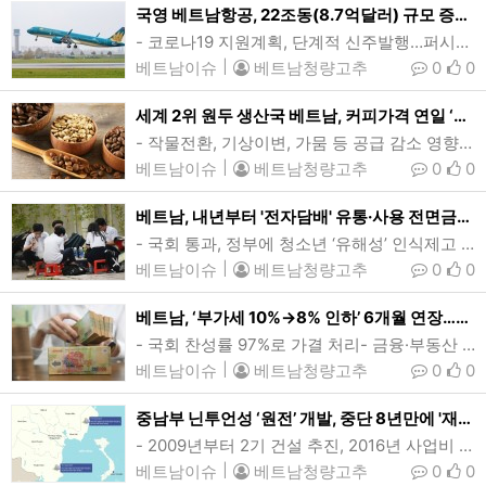
국영 베트남항공, 22조동(8.7억달러) 규모 증자 나선다…국회 승인
- 코로나19 지원계획, 단계적 신주발행…퍼시픽항공 연체금 탕감- 7~9월 연결세후익 8620억동(3400만달러) 3개분기 ‘흑자행진’…누적손실 35.2조동(13.9억달러)베트남 국회가 국영 베트남항공의 22조동(약 8.7억달러) 규모 증자안을 승인했다. 이에 따라 베트남항공은 1단계 9조동(3.5억달러), 2단계 13조동(5.1억달러) 등 신주 발행을 통한 단계적 자본금 증액에 나설 계획이다. (사진=베트남항공)[인사이드비나=하노이, 떤 풍(Tan phung) 기자] 국영 베트남항공(Vietnam Airlines 증권코드…
베트남이슈
|
베트남청량고추
0
0
세계 2위 원두 생산국 베트남, 커피가격 연일 ‘역대 최고치’…kg당 13.2만동(5.2달러)
- 작물전환, 기상이변, 가뭄 등 공급 감소 영향…브라질 작황부진에 국제가↑- 2023~2024년 로부스타 생산 전년비 20%↓ 4년래 최고 감소폭…내년까지 공급난 장기화세계 2위 원두 생산국이자 로부스타 최대 생산국인 베트남의 커피 산지가가 연일 역대 최고치를 갈아치우고 있다. 지난 2일 커피 주산지인 중부고원 생두 산지가는 kg당 13만700~13만7500동(5.2달러)으로 전월에 이어 또다시 역대 최고치를 기록했다. (사진=kinhtechungkhoan)[인사이드비나=다낭, 임용태 기자] 세계 2위 원두 생산국이자 로…
베트남이슈
|
베트남청량고추
0
0
베트남, 내년부터 '전자담배' 유통·사용 전면금지...관광객도 주의해야
- 국회 통과, 정부에 청소년 ‘유해성’ 인식제고 주력 요청전자담배를 사용중인 베트남 청소년들의 모습. 베트남이 내년부터 전자담배 유통과 사용을 전면 금지한다. 새 규정으로 인해 전자담배 유통과 사용이 금지되면서 향후 베트남을 방문하는 외국인 관광객중 전자담배 흡연자에게도 각별한 주의가 요구된다. (사진=baochinhphu)[인사이드비나=하노이, 이승윤 기자] 베트남이 내년부터 전자담배 유통과 사용을 전면 금지한다.베트남 국회는 8차 회기 본회의 마지막날인 지난달 30일) 이러한 내용을 담은 결의안을 찬…
베트남이슈
|
베트남청량고추
0
0
베트남, ‘부가세 10%→8% 인하’ 6개월 연장…내년 상반기까지
- 국회 찬성률 97%로 가결 처리- 금융·부동산 등 11개 업종 제외…감세규모 26.1조동(10.3억달러)베트남 국회가 연말 종료예정인 부가세 2%포인트 한시적 인하 조치 연장안을 승인했다. 이에따라 부가세 인하 적용대상 서비스 및 품목 업종은 내년 상반기까지 현재와 같은 8%의 부가세율이 적용된다. (사진=VnExpress/Giang Huy)[인사이드비나=하노이, 이희상 기자] 베트남이 연말 종료예정인 부가세 2%포인트 한시적 인하 조치를 내년 상반기까지 6개월 연장했다.베트남 국회는 8차 회기 폐회일인 지난달 30일 …
베트남이슈
|
베트남청량고추
0
0
중남부 닌투언성 ‘원전’ 개발, 중단 8년만에 '재개'…베트남국회 승인
- 2009년부터 2기 건설 추진, 2016년 사업비 문제 ‘제동’…친환경·지속가능 에너지- 정부당국, 초소형~대형 유형별 잠재력 연구…개정 전기법 원자력 관련 일반규정 포함베트남 중남부 닌투언성 원전 1·2호기 위치. 베트남 원전 개발이 국회 문턱을 넘으면서 지난 8년간 멈춰섰던 닌투언성 원전 2기 개발이 곧 공식 재개될 것으로 예상된다. 앞서 베트남은 지난 2009년부터 닌투언성 원전 2기 건설을 추진해왔으나, 국회의 막대한 비용 우려에 2016년 개발사업이 완전 중단됐다. (그래픽=VnExpress/Tien Thanh…
베트남이슈
|
베트남청량고추
0
0