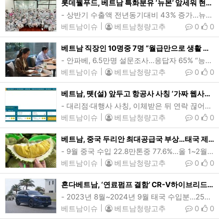
롯데웰푸드, 베트남 특화분유 ‘뉴본’ 앞세워 현지시장 영향력 확대
- 상반기 수출액 전년동기대비 43% 증가…뉴본은 82%↑- 현지거래처 국내공장 초청 견학 등 관계강화 주효롯데웰푸드 베트남 거래처 관계자들이 횡성 공장을 견학한뒤 기념촬영을 하고 있다. 롯데웰푸드는 이같은 협력사와의 관계강화 및 베트남 특화분유 ‘뉴본(Nubone)’ 등을 앞세워 현지 분유시장에서 영향력을 확대하고 있다. (사진=롯데웰푸드)[인사이드비나=이영순 기자] 롯데웰푸드(옛 롯데제과)가 베트남 특화분유 ‘뉴본(Nubone)’과 우수협력사 관계강화 등을 앞세워 현지 분유시장에서 영향력을 확대하고 있다.21일 롯데웰푸…
베트남이슈
|
베트남청량고추
0
0
베트남 직장인 10명중 7명 “월급만으로 생활 못해”
- 안파베, 6.5만명 설문조사…응답자 65% “능력대비 임금적다”- 개인 재정안정 최소기준 6개월치 임금…기업들에 직원 저축 독려 권장베트남 직장인 10명중 7명이 월급이 적어 생활비를 충당하기 어려웠다는 설문조사가 나왔다. 응답자들은 대체로 자신의 능력에 비해 적은 임금을 가장 큰 이유로 꼽았다. (사진=VnExpress/Quynh Tran)[인사이드비나=하노이, 장연환 기자] 베트남 직장인 10명중 7명이 월급이 적어 생활비를 충당하기 어려웠다는 설문조사가 나왔다. 응답자들은 대체로 자신의 능력에 비해 적은 …
베트남이슈
|
베트남청량고추
0
0
베트남, 뗏(설) 앞두고 항공사 사칭 ‘가짜 웹사이트’ 주의보
- 대리점·대행사 사칭, 이체받은 뒤 연락 끊어…소비자 피해 급증- 당국 “값싼 항공권, 온라인사기 우선 의심”…공식홈페이지·영업점 내방 권고베트남항공을 사칭한 가짜 웹사이트의 인터페이스 캡쳐본. 베트남 연중 최대 명절인 뗏연휴가 두달여 앞으로 다가온 가운데 현지 항공사를 사칭하는 가짜 웹사이트가 다수 등장하고 있어 각별한 주의가 요구되고 있다. (사진=VnExpress)[인사이드비나=하노이, 이승윤 기자] 베트남 연중 최대 명절인 뗏(Tet 설) 연휴가 두달여 앞으로 다가온 가운데 현지 항공사를 사칭하는 가짜 웹사이트가 …
베트남이슈
|
베트남청량고추
0
0
베트남, 중국 두리안 최대공급국 부상…태국 제쳐
- 9월 중국 수입 22.8만톤중 77.6%…올 1~2월 이후 연중 두번째- 연말 두리안 재배 지속…연말연시 수요증가에 수출 호조세 지속 전망메콩델타 껀터시에서 출하되고 있는 두리안. 지난 9월 베트남이 역내 최대 경쟁국인 태국을 제치고 중국의 최대 두리안 공급국에 오른 것으로 나타났다. 월간 수출량 기준 베트남이 태국을 넘어선 것은 지난 1~2월 이후 이번이 두번째다. (사진=VnExpress/Manh Khuong)[인사이드비나=호치민, 투 탄(Thu thanh) 기자] 지난 9월 베트남이 역내 최대 경쟁국인 태…
베트남이슈
|
베트남청량고추
0
0
혼다베트남, ‘연료펌프 결함’ CR-V하이브리드 2700대 리콜
- 2023년 8월~2024년 9월 태국 수입분…25일부터 공인센터 검사·교체일본 자동차회사 혼다베트남이 연료펌프 결함 가능성으로 CR-V 하이브리드 모델 2700대를 리콜한다. 리콜은 오는 25일부터이며 점검 및 교체비용은 모두 회사가 부담한다. (사진=혼다베트남)[인사이드비나=호치민, 투 탄(Thu thanh) 기자] 일본 자동차회사 혼다베트남이 연료펌프 결함 가능성으로 인해 CR-V 하이브리드 모델 2700대를 리콜한다.혼다베트남은 19일 “고압 연료펌프 결함 가능성으로 인해 엔진 가동중 연료가 누출되거나 휘…
베트남이슈
|
베트남청량고추
0
0