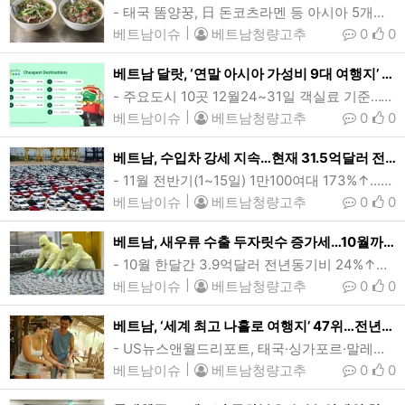
- 태국 똠양꿍, 日 돈코츠라멘 등 아시아 5개국 음식 선정베트남 북부 남딘성의 한 노점에서 판매중인 쇠고기 쌀국수. 베트남을 대표하는 음식중 하나인 쌀국수가 미국 CNN이 선정한 ‘세계 최고의 국물요리 20선’에 당당히 이름을 올렸다. (사진=VnExpress/Quynh Mai)[인사이드비나=다낭, 임용태 기자] 베트남을 대표하는 음식중 하나인 쌀국수가 미국 CNN이 선정한 ‘세계 최고의 국물요리 20선’에 당당히 이름을 올렸다.CNN이 최근 발표한 ‘세계 최고의 국물요리 20선(20 of the world’s best …
베트남이슈
|
베트남청량고추
0
0
베트남 달랏, ‘연말 아시아 가성비 9대 여행지’ 4위 올라…아고다 선정
- 주요도시 10곳 12월24~31일 객실료 기준…1박 투숙료 62달러- 핫야이(태국), 수라카르타(인니), 바라나시(인도) 1~3위…한국 여수 9위2024년 연말 아시아 가성비 9대 여행지 순위. 베트남을 대표하는 휴양지중 하나인 중부고원 달랏은 아고다가 선정한 베트남 최고의 연말 아시아 가성비 여행지에 이름을 올렸다.(표=아고다) [인사이드비나=다낭, 임용태 기자] 베트남의 대표적 휴양지중 하나인 중부고원 달랏(Da Lat)이 아고다가 선정한 ‘연말 아시아 가성비 9대 여행지’에 이름을 올렸다.글로벌 …
베트남이슈
|
베트남청량고추
0
0
베트남, 수입차 강세 지속…현재 31.5억달러 전년동기비 23.3%↑
- 11월 전반기(1~15일) 1만100여대 173%↑...월간 전/후반기 연중 최고치- 누적 대수 인도네시아 5.7만여대 1위…수입액은 태국(10.6억달러) 가장 많아11월 전반기(1~15일) 베트남의 전차종 완성차 수입대수는 1만129대, 수입액은 2억1271만달러를 기록했다. 수입대수는 지난해 같은기간과 비교해 173.3% 늘어난 것으로, 올들어 월간 전/후반기중 최고치를 기록했다. (사진=qdnd)[인사이드비나=하노이, 장연환 기자] 11월들어 베트남의 자동차 수입이 큰 폭으로 증가한 것으로 나타났다.22일 해관총국…
베트남이슈
|
베트남청량고추
0
0
베트남, 새우류 수출 두자릿수 증가세…10월까지 32억달러 13%↑
- 10월 한달간 3.9억달러 전년동기비 24%↑…연말 앞두고 주요시장 수요 회복세- 협회 “가공제품산업, 수출가 상승 등 올해 최고 40억달러 전망”메콩델타 까마우성의 한 수출용 새우 가공 공장의 조업 모습. 10월 기준 베트남의 새우류 수출액이 32억달러로 전년동기대비 13% 늘어나는 등 올들어 새우 수출이 두자릿수 증가세를 이어가고 있다. (사진=VnExpress/An Minh)[인사이드비나=호치민, 투 탄(Thu thanh) 기자] 올들어 베트남의 새우류 수출이 두자릿수 증가세를 이어가고 있다.베트남수산물수출생산자협…
베트남이슈
|
베트남청량고추
0
0
베트남, ‘세계 최고 나홀로 여행지’ 47위…전년대비 2계단↑
- US뉴스앤월드리포트, 태국·싱가포르·말레이·필리핀 이어 동남아 5위- 베트남 비자정책 한계 지적…스페인·그리스·이태리 1~3위, 상위권 유럽 ‘싹쓸이’베트남 중부 호이안에서 대나무 수공예 체험을 하고 있는 외국인 여성 관광객의 모습. 베트남은 올해 US뉴스앤월드리포트가 발표한 세계 최고의 나홀로 여행지 47위에 선정됐다. (사진=VnExpress/Dac Thanh)[인사이드비나=다낭, 임용태 기자] 베트남이 올해 세계 최고의 나홀로 여행지 47위에 선정됐다.US뉴스앤월드리포트(US News & World…
베트남이슈
|
베트남청량고추
0
0