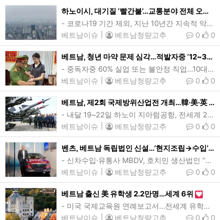
하노이시, 대기질 ‘빨간불’…교통분야 전체 오염원중 56.1% 차지
- 코로나19 기간 제외, 지난 10년간 지속적 악화...차 110만대, 오토바이 690만여대 등- 10월말~이듬해 4월, 아침·초저녁 ‘최고조’…기상요인, 대기오염 부추겨지난 18일 정오 미세먼지로 인해 가시거리가 상당히 짧아진 하노이 시내의 모습. 베트남 수도 하노이시가 날이 갈수록 악화되는 대기질에 몸살을 앓고 있다. 하노이시의 대기질은 앞서 코로나19 팬데믹에 따른 사회적 거리두기가 일상화되며 대기질이 소폭 개선을 보였던 2020~2021년을 제외하면, 지난 10년간 지속적으로 악화되는 모습을 보이고 있다. …
베트남이슈
|
베트남청량고추
0
0
베트남, 청년 마약 문제 심각…적발자중 ‘12~30세’ 전체의 44.6%
- 중독자중 60% 실업 또는 불안정 직업…10대 사이 합성마약 투약 급증- 공무원, 운동선수, 연예인 등 연루사건 증가세…집중단속 및 인식제고 캠페인 시행이달초 불법 마약 소지 및 마약파티 조직 혐의로 체포된 스페인 출신 모델 안드레아 아이바르. 베트남 청년층 사이에서 마약 문제가 심각한 사회적 문제로 대두되고 있다. 베트남에서는 마약 투약 적발자 가운데 12~30세 청년이 전체 44.6%를 차지하고 있으며, 시간이 갈수록 연소화되는 경향을 보이고 있다. (사진=호치민시 공안)[인사이드비나=호치민, 투 탄(Thu…
베트남이슈
|
베트남청량고추
0
0
베트남, 제2회 국제방위산업전 개최…韓·美·英 등 27개국 참가
- 내달 19~22일 하노이 지아럼공항, 전세계 200개 방산업체 부스등록- 2022년 첫 행사 31개국 175개 업체 참가…이틀간 전문가 2.5만명 다녀가지난 2022년 제1회 국제방위산업전 당시 팜 민 찐 베트남 총리(앞줄 오른쪽)가 판 반 장 국방부 장관으로부터 무기에 관한 설명을 듣고 있는 모습. 올해로 2회째를 맞는 베트남 국제방위산업전이 내달 19일부터 22일까지 나흘간 하노이시 지아럼공항에서 개최된다. 일반 관람객들은 21~22일 오후 1시까지 무료로 관람할 수 있다. (사진=VnExpress/Giang Huy…
베트남이슈
|
베트남청량고추
0
0
벤츠, 베트남 독립법인 신설…’현지조립→수입’ 사업방식 변경 가능성 대두
- 신차수입·유통사 MBDV, 호치민 생산법인 “안정적 사업위한 백업계획”- 남부 부품센터·차량검사소 구축…업계, 완성차 수입·유통 준비과정 ‘무게’거트 비터리스 MBV 총괄이사 겸 MBD 법인대표. 독일 메르세데스-벤츠그룹AG이 베트남에 독립된 유통회사를 설립함에 따라 현지 사업방식 변경에 대한 가능성이 높게 점쳐지고 있다. (사진=cafeauto)[인사이드비나=호치민, 응웬 늇(Nguyen nhut) 기자] 독일 메르세데스-벤츠그룹AG(Mercedes-Benz Group AG, 이하 벤츠그룹)이 베트남에 독립된…
베트남이슈
|
베트남청량고추
0
0
베트남 출신 美 유학생 2.2만명…세계 6위
- 미국 국제교육원 연례보고서…전세계 유학생 110만명 ‘역대 최고치’- 인도 33.1만명 23.3%↑ 2009년래 첫 1위…중국, 한국, 캐나다, 대만 순미국 예일대 캠퍼스중 일부. 올해 미국내 해외 유학생이 110만명을 돌파하며 역대 최고치를 기록한 가운데 베트남 출신 유학생은 2.2만명으로 세계 6위를 차지했다. (사진=예일대)[인사이드비나=하노이, 장연환 기자] 미국 대학에서 유학중인 베트남 출신 유학생이 2만2000명을 넘어선 것으로 집계됐다.미국 비영리 교육기관인 국제교육원(IIE)이 18일(현지시간) 발표한 오…
베트남이슈
|
베트남청량고추
0
0