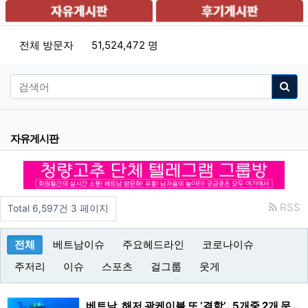
전체 방문자
51,524,472 명
자유게시판
RSS
Total 6,597건
3 페이지
전체
베트남이슈
주요헤드라인
코로나이슈
주저리
이슈
스포츠
걸그룹
웃게
베트남, 해저 광케이블 또 ‘결함’…5개중 2개 문제발생