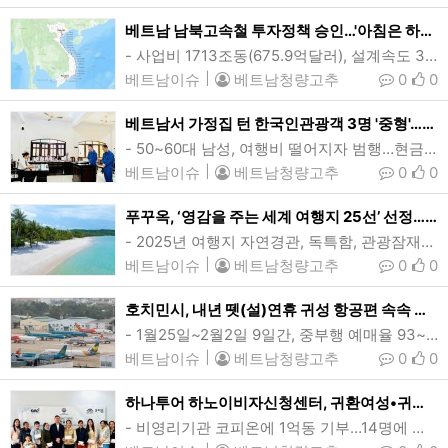
베트남 남북고속철 투자정책 승인…'아침은 하노이, 점심 호치민'
- 사업비 1713조동(675.9억달러), 설계속도 350km/h 연장 1541km- 2027년 착공 2035년 완공목표…전국 일일생활권 연결- 공공투자방식, 국산 자재·서비스 우선 사용…국제입찰시 기술이전 의무조항 삽입베트남의 국토대동맥이 될 남북고속철도는 하노이시 응옥호이역부터 호치민시 투티엠역까지 20개 성·시를 통과하는 최고 시속 350km, 길이 1541km의 초대형 국책사업으로 총사업비는 1713조동(675.9억달러)에 이른다. (그래픽=VnExpress/Dang Hieu)[인사이드비나=하노이, 떤 풍(Tan phung)…
베트남이슈
|
베트남청량고추
0
0
베트남서 가정집 턴 한국인관광객 3명 '중형'…징역 7~9년
- 50~60대 남성, 여행비 떨어지자 범행…현금•귀금속 3억동(1.2만달러) 상당- 만 하루도 안돼 검거…3명중 2명 절도 전과 2~3범베트남에서 가정집을 털었던 한국인 50~60대 남성 3명이 징역 7~9년형을 선고받았다. 이들은 베트남에서 형기를 마친 뒤 한국으로 추방된다. (사진=VnExpress/Thai Ha)[인사이드비나=호치민, 투 탄(Thu thanh) 기자] 베트남에서 가정집을 털었던 한국 50~60대 남성 3명이 징역 7~9년의 중형을 선고받았다.현지매체 VN익스프레스(VnExpress)에 따르면 남부 동…
베트남이슈
|
베트남청량고추
0
0
푸꾸옥, ‘영감을 주는 세계 여행지 25선’ 선정…美 트래블+레저
- 2025년 여행지 자연경관, 독특함, 관광잠재력 등 기준 선정- “11월~이듬해 4월 방문 최적기”…야시장, 국립공원 탐방 추천베트남 최대 자연섬인 푸꾸옥의 해변. 푸꾸옥이 미국 여행전문업체 트래블+레저의 '2025년 영감을 주는 세계 여행지'중 하나로 꼽혔다. (사진=SG)[인사이드비나=호치민, 응웬 늇(Nguyen nhut) 기자] 베트남 최대 자연섬인 푸꾸옥(Phu Quoc)이 영감을 주는 세계 여행지에 이름을 올렸다.미국 여행전문매체 트래블+레저(Travel+Leisure)는 '2025년 영감을…
베트남이슈
|
베트남청량고추
0
0
호치민시, 내년 뗏(설)연휴 귀성 항공편 속속 매진
- 1월25일~2월2일 9일간, 중부행 예매율 93~100%...역귀성 수요 낮아- 호치민-하노이 편도 340만~360만동(134~141달러), 평일대비 17~20%↑호치민 떤선녓공항에 주기중인 항공기. 베트남의 최대명절인 뗏(설)이 두달 앞으로 다가온 가운데 호치민시에서 각 지방으로 향하는 귀성 항공편이 속속 매진에 이르고 있다. (사진=VnExpress/Giang Huy)[인사이드비나=호치민, 투 탄(Thu thanh) 기자] 베트남 최대명절인 뗏(Tet 설)이 두달 앞으로 다가온 가운데 호치민시에서 …
베트남이슈
|
베트남청량고추
0
0
하나투어 하노이비자신청센터, 귀환여성•귀환아동 지원
- 비영리기관 코피온에 1억동 기부…14명에 전달하나투어가 운영중인 하노이비자신청센터가 외교부 등록 비영리기관 코피온을 통해 베트남 귀환여성 및 자녀들을 지원한다. 하노이비자신청센터 관계자가 귀환여성들에게 지원금을 전달한뒤 함께 사진을 찍고있다. (사진=하노이비자신청센터) [인사이드비나=하노이, 장연환 기자] 하나투어가 운영중인 하노이비자신청센터(KVAC)가 귀환여성 및 그들의 자녀를 지원하는 사업에 참여한다.하노이비자신청센터는 지난 26일 하이퐁에 위치한 LS 드림센터에서 외교통상부 등록 비영리기관인 코피온(CO…