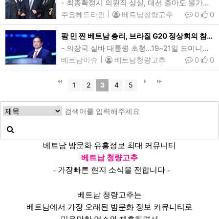
- 최종확정시 의원직 상실, 대선 출마도 불가능- ‘김문기 모른다’ ‘백현동 직무유기 협박' 발언은 허위사실- 이 대표 "도저히 수긍하기 어려운 결론, 항소하게 될 것이재명 더불어민주당 대표가 서울중앙지방법원의 공직선거법 위반 혐의 선고 공판에 참석하기 위해 법원에 출석하고 있다. 법원은 이날 이 대표에게 징역 1년에 집행유예 2년을 선고했으며, 이 대표는 재판후 굳은 표정으로 법정을 나와 항소 의사를 밝혔다. 1심 판결이 항소심과 대법원에서 최종 확정되면 이 대표는 의원직을 상실하고 대통령선거에도 출마할 수 없다. (사진=이용진 …
주요헤드라인
|
베트남청량고추
0
0
팜 민 찐 베트남 총리, 브라질 G20 정상회의 참석…16~19일
- 의장국 실바 대통령 초청…19~21일 도미니카공화국 공식방문지난달 사우디아라비아 리야드를 방문했던 팜 민 찐 베트남 총리가 투자포럼에서 연설하고 있는 모습. 찐 총리는 G20 정상회의 참석과 공식 방문 등 일정으로 오는 16~21일 브라질과 도미니카공화국 순방길에 오를 예정이다. (사진=베트남 정부포털/Nhat Bac)[인사이드비나=하노이, 떤 풍(Tan phung) 기자] 팜 민 찐(Pham Minh Chinh) 베트남 총리가 G20(주요 20개국 협의체) 정상회의 참석차 브라질을 방문한다.베트남 외교부에 …
베트남이슈
|
베트남청량고추
0
0
1
2
3
4
5
베트남 밤문화 유흥정보 최대 커뮤니티
베트남 청량고추
- 가장빠른 현지 소식을 전합니다 -
베트남 청량고추는
베트남에서 가장 오래된 밤문화 정보 커뮤니티로