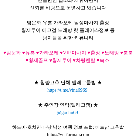
믿을만한 업소와 제휴하면서
신뢰를 바탕으로 운영하고 있습니다
밤문화 유흥 가라오케 남성마사지 출장
황제투어 에코걸 노래방 핫 플레이스정보 등
남자들을 위한 커뮤니티
♥밤문화 ♥유흥 ♥가라오케 ♥VIP 마사지 ♥출장 ♥노래방 ♥붐붐
♥황제골프 ♥황제투어 ♥차량렌탈 ♥숙소
★ 청량고추 단체 텔레그룹방
★
https://t.me/vina6969
★ 주인장 연락(텔레그램)
★
@gochu69
하노이·호치민·다낭 남성 여행 정보 포털: 베트남 고추밭
https://vn-forman.com