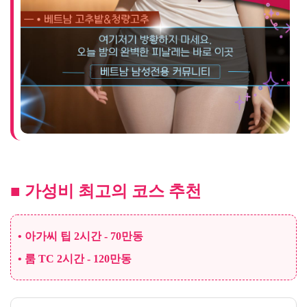
■ 가성비 최고의 코스 추천
• 아가씨 팁 2시간 - 70만동
• 룸 TC 2시간 - 120만동
소주 1병
30만동
SING 가라오케 가격안내
맥주 1병
7만동