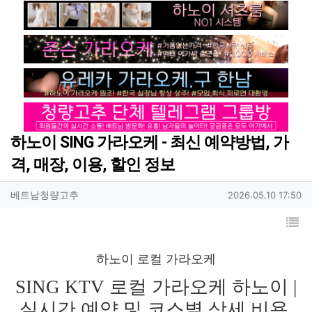
분류
하노이 SING 가라오케 - 최신 예약방법, 가
격, 매장, 이용, 할인 정보
작성자 정보
작성자
작성일
베트남청량고추
2026.05.10 17:50
컨텐츠 정보
목
본문
하노이 로컬 가라오케
SING KTV 로컬 가라오케 하노이 |
실시간 예약 및 코스별 상세 비용,
위치 안내
하노이 하동의 자부심
엄격한 면접을 통과한 에이스들의 비주얼과 마인드
엄선된 라인업과 정직한 운영 시스템으로 하노이 밤문화의