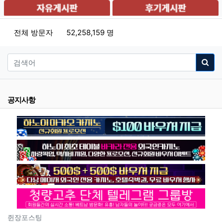
전체 방문자
52,258,159 명
공지사항
분류
쥔장포스팅