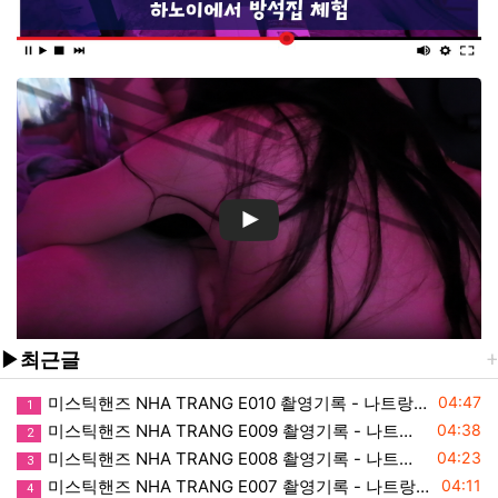
▶최근글
등록일
미스틱핸즈 NHA TRANG E010 촬영기록 - 나트랑 BLOOM SPA 스냅 리뷰
04:47
1
등록일
미스틱핸즈 NHA TRANG E009 촬영기록 - 나트랑 나우스파 스냅 리뷰
04:38
2
등록일
미스틱핸즈 NHA TRANG E008 촬영기록 - 나트랑 나우스파 스냅 리뷰
04:23
3
등록일
미스틱핸즈 NHA TRANG E007 촬영기록 - 나트랑 그린 이발관 스냅 리뷰
04:11
4