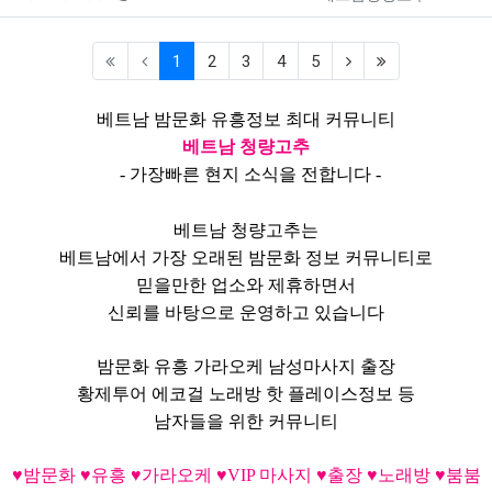
(current)
1
2
3
4
5
베트남 밤문화 유흥정보 최대 커뮤니티
베트남 청량고추
- 가장빠른 현지 소식을 전합니다 -
베트남 청량고추는
베트남에서 가장 오래된 밤문화 정보 커뮤니티로
믿을만한 업소와 제휴하면서
신뢰를 바탕으로 운영하고 있습니다
밤문화 유흥 가라오케 남성마사지 출장
황제투어 에코걸 노래방 핫 플레이스정보 등
남자들을 위한 커뮤니티
♥밤문화 ♥유흥 ♥가라오케 ♥VIP 마사지 ♥출장 ♥노래방 ♥붐붐