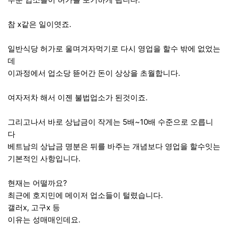
참 x같은 일이엿죠.
일반식당 허가로 울며겨자먹기로 다시 영업을 할수 밖에 없었는
데
이과정에서 업소당 뜯어간 돈이 상상을 초월합니다.
여자저차 해서 이젠 불법업소가 된것이죠.
그리고나서 바로 상납금이 작게는 5배~10배 수준으로 오릅니
다
베트남의 상납금 명분은 뒤를 바주는 개념보다 영업을 할수잇는
기본적인 사항입니다.
현재는 어떨까요?
최근에 호지민에 메이저 업소들이 털렸습니다.
갤러x, 고구x 등
이유는 성매매인데요.