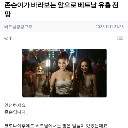
존슨이가 바라보는 앞으로 베트남 유흥 전
망
작성자 정보
작성자
작성일
베트남청량고추
2023.11.11 21:26
컨텐츠 정보
목
댓글
1
본문
안녕하세요
존슨입니다.
코로나이후에도 베트남에서는 많은 일들이 있었는데요.