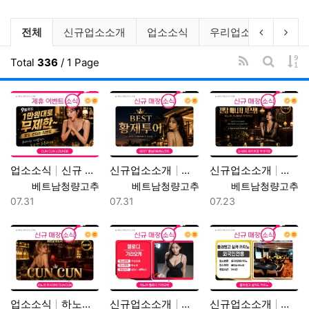
업소소식 분류 목록
이전 분류
다음
전체
신규업소소개
업소소식
우리업소홍보
기
RSS
게
Total
336
/ 1 Page
게시판 
업소소식
신규 프로모션 안내 - CUN CUN BAR | 청량고…
신규업소소개
신규 입점 안내 - BEST 황제투어&에코&풀빌라 | …
신규업소소개
신규 입점 안내 - 신사86 SINSA86 착석식당 |…
등록자
등록자
등록자
베트남청량고추
베트남청량고추
베트남청량고추
등록일
등록일
등록일
07.31
07.31
07.23
업소소식
하노이 - 러시아바 CUN CUN 신규매장 소식
신규업소소개
신규 입점 안내 - 멜로디 가라오케 | 청량고추 오리지…
신규업소소개
신규 입점 안내 - 플라밍고 실카드 카지노 | 청량고추…