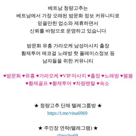
베트남 청량고추는
베트남에서 가장 오래된 밤문화 정보 커뮤니티로
믿을만한 업소와 제휴하면서
신뢰를 바탕으로 운영하고 있습니다
밤문화 유흥 가라오케 남성마사지 출장
황제투어 에코걸 노래방 핫 플레이스정보 등
남자들을 위한 커뮤니티
♥밤문화 ♥유흥 ♥가라오케 ♥VIP 마사지 ♥출장 ♥노래방 ♥붐붐
♥황제골프 ♥황제투어 ♥차량렌탈 ♥숙소
★ 청량고추 단체 텔레그룹방
★
https://t.me/vina6969
★ 주인장 연락(텔레그램)
★
@gochu69