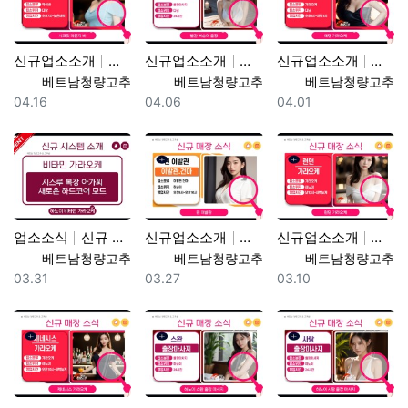
신규업소소개
신규 입점 안내 - 시크릿 라운지 바 | 청량고추 오리…
신규업소소개
신규 입점 안내 - 빨간복숭아 출장마사지 | 청량고추 …
신규업소소개
신규 입점 안내 - 에덴(EDEN) 가라오케 | 청량고…
등록자
등록자
등록자
베트남청량고추
베트남청량고추
베트남청량고추
등록일
등록일
등록일
04.16
04.06
04.01
업소소식
신규 프로모션 안내 - 비타민 가라오케 | 청량고추 오…
신규업소소개
신규 입점 안내 - 린 이발관 | 청량고추 오리지널 소…
신규업소소개
신규 입점 안내 - 런던 가라오케 | 청량고추 오리지널…
등록자
등록자
등록자
베트남청량고추
베트남청량고추
베트남청량고추
등록일
등록일
등록일
03.31
03.27
03.10