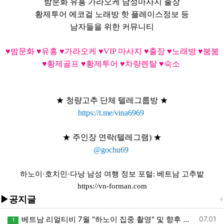
밤문화 유흥 가라오케 남성마사지 출장
황제투어 에코걸 노래방 핫 플레이스정보 등
남자들을 위한 커뮤니티
♥밤문화 ♥유흥 ♥가라오케 ♥VIP 마사지 ♥출장 ♥노래방 ♥붐붐
♥황제골프 ♥황제투어 ♥차량렌탈 ♥숙소
★ 청량고추 단체 텔레그룹방
★
https://t.me/vina6969
★ 주인장 연락(텔레그램)
★
@gochu69
하노이·호치민·다낭 남성 여행 정보 포털: 베트남 고추밭
https://vn-forman.com
▶공지글
등록일
베트남 리얼티비 7월 "하노이 집중 촬영" 및 향후 일정 안내
07.01
1