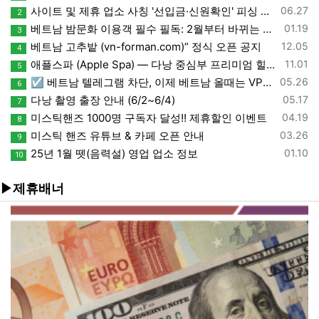
등록일
사이트 및 제휴 업소 사칭 '선입금·신원확인' 피싱 사기 주의
06.27
2
등록일
베트남 밤문화 이용객 필수 필독: 2월부터 바뀌는 환전 단속 가이드
01.19
3
등록일
베트남 고추밭 (vn-forman.com)” 정식 오픈 공지
12.05
4
등록일
애플스파 (Apple Spa) — 다낭 중심부 프리미엄 힐링 스파, 예약 문의
11.01
5
등록일
☑️ 베트남 텔레그램 차단, 이제 베트남 올때는 VPN도 필수가 됬습니다.
05.26
6
등록일
다낭 촬영 출장 안내 (6/2~6/4)
05.17
7
등록일
미스틱핸즈 1000명 구독자 달성!! 제휴할인 이벤트
04.19
8
등록일
미스틱 핸즈 유튜브 & 카페 오픈 안내
03.26
9
등록일
25년 1월 뗏(음력설) 영업 업소 정보
01.10
10
▶제휴배너