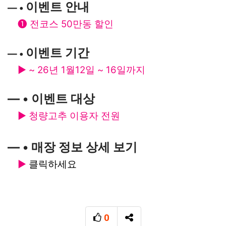
이벤트 안내
— •
❶ 전코스 50만동 할인
이벤트 기간
— •
▶ ~ 26년 1월12일 ~ 16일까지
— • 이벤트 대상
▶ 청량고추 이용자 전원
— • 매장 정보 상세 보기
▶
클릭하세요
추천
0