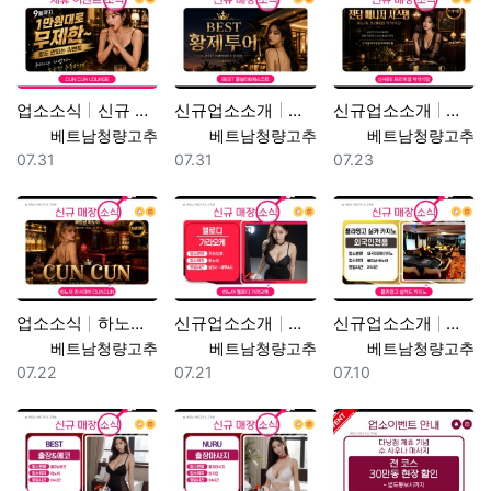
업소소식
신규 프로모션 안내 - CUN CUN BAR | 청량고…
신규업소소개
신규 입점 안내 - BEST 황제투어&에코&풀빌라 | …
신규업소소개
신규 입점 안내 - 신사86 SINSA86 착석식당 |…
등록자
등록자
등록자
베트남청량고추
베트남청량고추
베트남청량고추
등록일
등록일
등록일
07.31
07.31
07.23
업소소식
하노이 - 러시아바 CUN CUN 신규매장 소식
신규업소소개
신규 입점 안내 - 멜로디 가라오케 | 청량고추 오리지…
신규업소소개
신규 입점 안내 - 플라밍고 실카드 카지노 | 청량고추…
등록자
등록자
등록자
베트남청량고추
베트남청량고추
베트남청량고추
등록일
등록일
등록일
07.22
07.21
07.10