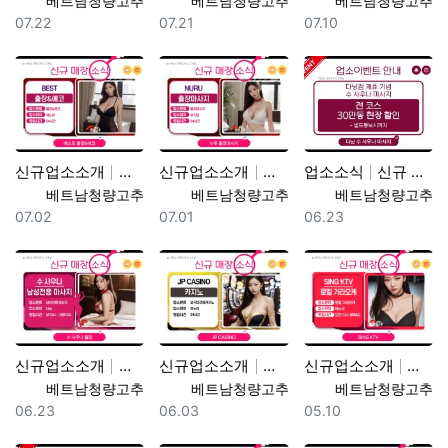
베트남청량고추
베트남청량고추
베트남청량고추
등록일
등록일
등록일
07.22
07.21
07.10
신규업소소개
신규 입점 안내 - 베스트 출장마사지&에코걸 | 청량고…
신규업소소개
신규 입점 안내 - 누루 NURU 출장마사지 | 청량고…
업소소식
신규 프로모션 안내 - 수 사우나 | 청량고추 오리지널…
등록자
등록자
등록자
베트남청량고추
베트남청량고추
베트남청량고추
등록일
등록일
등록일
07.02
07.01
06.23
신규업소소개
신규 입점 안내 - 수 사우나 | 청량고추 오리지널 소…
신규업소소개
신규 입점 안내 - JP CASINO | 청량고추 오리…
신규업소소개
신규 입점 안내 - SING KTV | 청량고추 오리지…
등록자
등록자
등록자
베트남청량고추
베트남청량고추
베트남청량고추
등록일
등록일
등록일
06.23
06.03
05.10