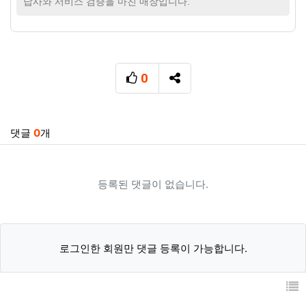
답사와 서비스 검증을 마친 매장입니다.
추천
0
SNS 공유
관련자료
댓글
0
개
등록된 댓글이 없습니다.
로그인한 회원만 댓글 등록이 가능합니다.