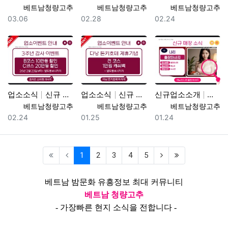
등록자
등록자
등록자
베트남청량고추
베트남청량고추
베트남청량고추
등록일
등록일
등록일
03.06
02.28
02.24
업소소식
신규 프로모션 안내 - 스타킹 마사지 | 청량고추 오리…
업소소식
신규 프로모션 안내 - 돈키호테 VIP 마사지 | 청량…
신규업소소개
신규 입점 안내 - 나리 출장 마사지 | 청량고추 오리…
등록자
등록자
등록자
베트남청량고추
베트남청량고추
베트남청량고추
등록일
등록일
등록일
02.24
01.25
01.24
(current)
1
2
3
4
5
베트남 밤문화 유흥정보 최대 커뮤니티
베트남 청량고추
- 가장빠른 현지 소식을 전합니다 -