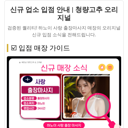
본문
신규 업소 입점 안내 | 청량고추 오리
지널
검증된 퀄리티! 하노이 사랑 출장마사지 매장의 오리지널
신규 입점 소식을 전해드립니다.
☑️ 입점 매장 가이드