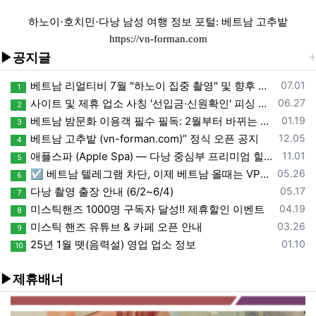
하노이·호치민·다낭 남성 여행 정보 포털: 베트남 고추밭
https://vn-forman.com
▶공지글
등록일
베트남 리얼티비 7월 "하노이 집중 촬영" 및 향후 일정 안내
07.01
1
등록일
사이트 및 제휴 업소 사칭 '선입금·신원확인' 피싱 사기 주의
06.27
2
등록일
베트남 밤문화 이용객 필수 필독: 2월부터 바뀌는 환전 단속 가이드
01.19
3
등록일
베트남 고추밭 (vn-forman.com)” 정식 오픈 공지
12.05
4
등록일
애플스파 (Apple Spa) — 다낭 중심부 프리미엄 힐링 스파, 예약 문의
11.01
5
등록일
☑️ 베트남 텔레그램 차단, 이제 베트남 올때는 VPN도 필수가 됬습니다.
05.26
6
등록일
다낭 촬영 출장 안내 (6/2~6/4)
05.17
7
등록일
미스틱핸즈 1000명 구독자 달성!! 제휴할인 이벤트
04.19
8
등록일
미스틱 핸즈 유튜브 & 카페 오픈 안내
03.26
9
등록일
25년 1월 뗏(음력설) 영업 업소 정보
01.10
10
▶제휴배너