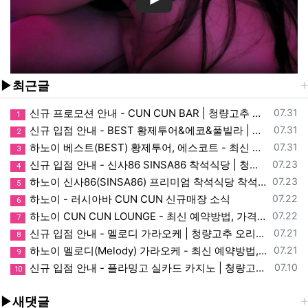
▶최근글
등록일
신규 프로모션 안내 - CUN CUN BAR | 청량고추 오리지널 소식
07.31
1
등록일
신규 입점 안내 - BEST 황제투어&에코&풀빌라 | 청량고추 오리지널 소식
07.31
2
등록일
하노이 베스트(BEST) 황제투어, 에스코트 - 최신 예약방법, 가격, 매장정보, 이용, 할인 안내
07.31
3
등록일
신규 입점 안내 - 신사86 SINSA86 착석식당 | 청량고추 오리지널 소식
07.23
4
등록일
하노이 신사86(SINSA86) 프리미엄 착석식당 착석바 - 최신 예약방법, 가격, 매장, 이용, 할인 정보
07.23
5
등록일
하노이 - 러시아바 CUN CUN 신규매장 소식
07.22
6
등록일
하노이 CUN CUN LOUNGE - 최신 예약방법, 가격, 매장정보, 이용안내
07.22
7
등록일
신규 입점 안내 - 멜로디 가라오케 | 청량고추 오리지널 소식
07.21
8
등록일
하노이 멜로디(Melody) 가라오케 - 최신 예약방법, 가격, 매장, 이용, 할인 정보
07.21
9
등록일
신규 입점 안내 - 플라밍고 실카드 카지노 | 청량고추 오리지널 소식
07.10
10
▶새댓글