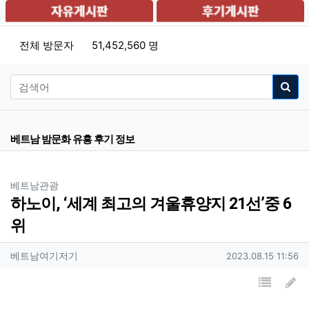
전체 방문자
51,452,560 명
베트남 밤문화 유흥 후기 정보
분류
베트남관광
하노이, ‘세계 최고의 겨울휴양지 21선’중 6
위
작성자 정보
작성자
작성일
베트남여기저기
2023.08.15 11:56
컨텐츠 정보
목록
글