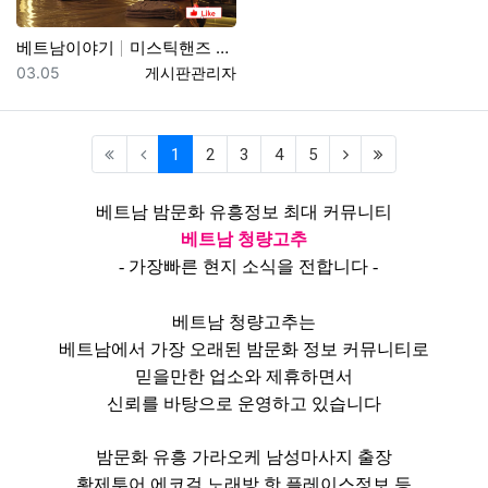
베트남이야기
미스틱핸즈 NHA TRANG E002 촬영기록 - 나트…
등록일
등록자
03.05
게시판관리자
(current)
1
2
3
4
5
베트남 밤문화 유흥정보 최대 커뮤니티
베트남 청량고추
- 가장빠른 현지 소식을 전합니다 -
베트남 청량고추는
베트남에서 가장 오래된 밤문화 정보 커뮤니티로
믿을만한 업소와 제휴하면서
신뢰를 바탕으로 운영하고 있습니다
밤문화 유흥 가라오케 남성마사지 출장
황제투어 에코걸 노래방 핫 플레이스정보 등