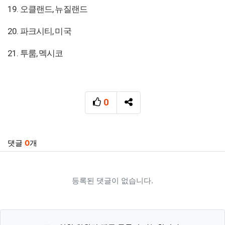
19. 오클랜드, 뉴질랜드
20. 파크시티, 미국
21. 투룸, 멕시코
추천
0
SNS 공유
관련자료
댓글
0
개
등록된 댓글이 없습니다.