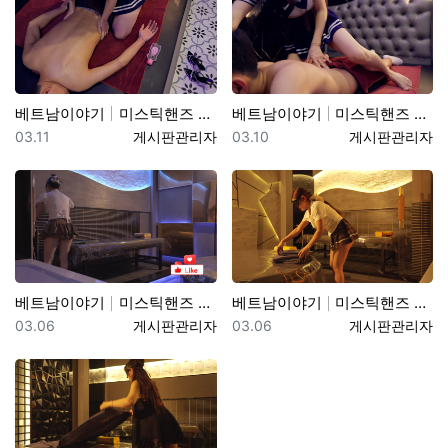
베트남이야기
미스틱핸즈 HANOI E051 촬영기록 - 하노이 디살…
베트남이야기
미스틱핸즈 HANOI E050 촬영기록 - 하노이 디살…
등록일
등록자
등록일
등록자
03.11
게시판관리자
03.10
게시판관리자
베트남이야기
미스틱핸즈 NHA TRANG E004 촬영기록 - 나트…
베트남이야기
미스틱핸즈 NHA TRANG E003 촬영기록 - 나트…
등록일
등록자
등록일
등록자
03.06
게시판관리자
03.06
게시판관리자