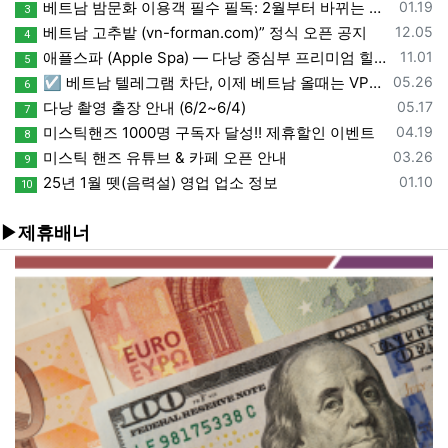
등록일
베트남 밤문화 이용객 필수 필독: 2월부터 바뀌는 환전 단속 가이드
01.19
3
등록일
베트남 고추밭 (vn-forman.com)” 정식 오픈 공지
12.05
4
등록일
애플스파 (Apple Spa) — 다낭 중심부 프리미엄 힐링 스파, 예약 문의
11.01
5
등록일
☑️ 베트남 텔레그램 차단, 이제 베트남 올때는 VPN도 필수가 됬습니다.
05.26
6
등록일
다낭 촬영 출장 안내 (6/2~6/4)
05.17
7
등록일
미스틱핸즈 1000명 구독자 달성!! 제휴할인 이벤트
04.19
8
등록일
미스틱 핸즈 유튜브 & 카페 오픈 안내
03.26
9
등록일
25년 1월 뗏(음력설) 영업 업소 정보
01.10
10
▶제휴배너