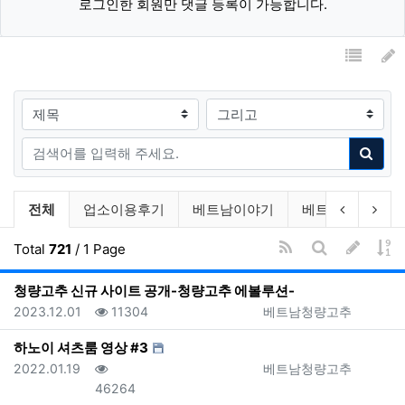
로그인한 회원만 댓글 등록이 가능합니다.
목록
검색대상
검색어
검색
베트남 후기 분류 목록
이전 분류
다음
전체
업소이용후기
베트남이야기
베트남관광
RSS
글쓰기
게
Total
721
/ 1 Page
게시판 검색
청량고추 신규 사이트 공개-청량고추 에볼루션-
등록일
조회
등록자
2023.12.01
11304
베트남청량고추
하노이 셔츠룸 영상 #3
등록일
조회
등록자
2022.01.19
베트남청량고추
46264