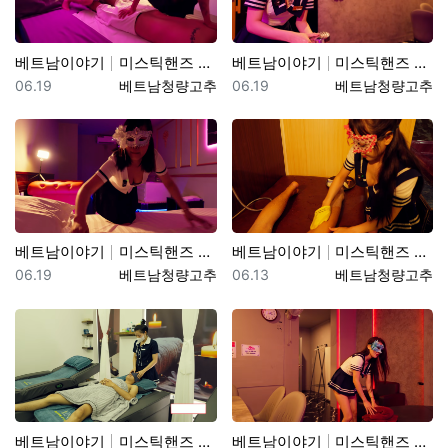
베트남이야기
미스틱핸즈 DANANG E029 촬영기록 - 다낭 다낭…
베트남이야기
미스틱핸즈 DANANG E027 촬영기록 - 다낭 요정…
등록일
등록자
등록일
등록자
06.19
베트남청량고추
06.19
베트남청량고추
베트남이야기
미스틱핸즈 DANANG E028 촬영기록 - 다낭 다낭…
베트남이야기
미스틱핸즈 HANOI E054 촬영기록 - 하노이 문&…
등록일
등록자
등록일
등록자
06.19
베트남청량고추
06.13
베트남청량고추
베트남이야기
미스틱핸즈 HANOI E053 촬영기록 - 하노이 린 …
베트남이야기
미스틱핸즈 DANANG E026 촬영기록 - 다낭 요정…