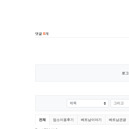
관련자료
댓글
0
개
로그
검색대상
베트남 후기 분류 목록
전체
업소이용후기
베트남이야기
베트남관광