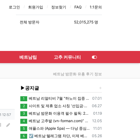
로그인
회원가입
정보찾기
FAQ
1:1문의
전체 방문자
52,015,275 명
케
하노이가라오케
하노이맛사지
vip맛사지
베트남팁
고추 커뮤니티
베트남 밤문화 유흥 후기 정보
▶공지글
등록일
베트남 리얼티비 7월 "하노이 집중 촬영" 및 향후 일정 안내
07.01
1
등록일
사이트 및 제휴 업소 사칭 '선입금·신원확인' 피싱 사기 주의
06.27
2
등록일
베트남 밤문화 이용객 필수 필독: 2월부터 바뀌는 환전 단속 가이드
01.19
3
1 12:57
등록일
베트남 고추밭 (vn-forman.com)” 정식 오픈 공지
12.05
4
목록
글쓰기
등록일
애플스파 (Apple Spa) — 다낭 중심부 프리미엄 힐링 스파, 예약 문의
11.01
5
등록일
☑️ 베트남 텔레그램 차단, 이제 베트남 올때는 VPN도 필수가 됬습니다.
05.26
6