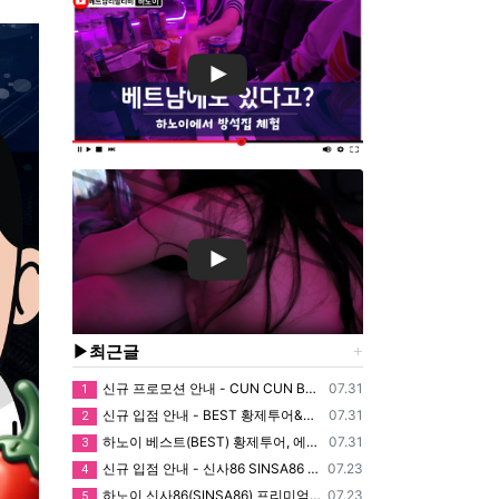
▶최근글
등록일
신규 프로모션 안내 - CUN CUN BAR | 청량고추 오리지널 소식
07.31
1
등록일
신규 입점 안내 - BEST 황제투어&에코&풀빌라 | 청량고추 오리지널 소식
07.31
2
등록일
하노이 베스트(BEST) 황제투어, 에스코트 - 최신 예약방법, 가격, 매장정보, 이용, 할인 안내
07.31
3
등록일
신규 입점 안내 - 신사86 SINSA86 착석식당 | 청량고추 오리지널 소식
07.23
4
등록일
하노이 신사86(SINSA86) 프리미엄 착석식당 착석바 - 최신 예약방법, 가격, 매장, 이용, 할인 정보
07.23
5