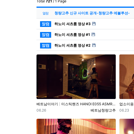
Total
721
/ 1 Page
청량고추 신규 사이트 공개-청량고추 에볼루션-
열람
공지사항
하노이 셔츠룸 영상 #3
공지사항
하노이 셔츠룸 영상 #1
공지사항
하노이 셔츠룸 영상 #2
베트남이야기
미스틱핸즈 HANOI E055 ASMR 촬영기록 - 하노이 문&98SPA 스냅 리뷰
업소이
등록일
등록자
등록일
06.26
베트남청량고추
06.23