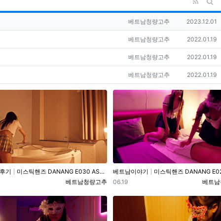
RSS
게시
등록자
등록일
베트남청량고추
2023.12.01
등록자
등록일
베트남청량고추
2022.01.19
등록자
등록일
베트남청량고추
2022.01.19
등록자
등록일
베트남청량고추
2022.01.19
용후기
미스틱핸즈 DANANG E030 ASMR 촬영기록 - 다낭 수 사우나 스냅 리뷰
베트남이야기
미스틱핸즈 DANANG E029 촬영기록 - 다낭 다낭 안
등록자
등록일
등록자
베트남청량고추
06.19
베트남