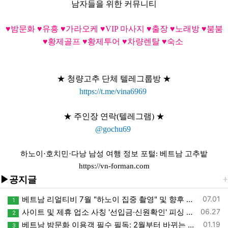
남자들을 위한 커뮤니티
♥밤문화 ♥유흥 ♥가라오케 ♥VIP 마사지 ♥출장 ♥노래방 ♥붐붐
♥황제골프 ♥황제투어 ♥차량렌탈 ♥숙소
★ 청량고추 단체 텔레그룹방
★
https://t.me/vina6969
★ 주인장 연락(텔레그램)
★
@gochu69
하노이·호치민·다낭 남성 여행 정보 포털: 베트남 고추밭
https://vn-forman.com
▶공지글
등록일
베트남 리얼티비 7월 "하노이 집중 촬영" 및 향후 일정 안내
07.01
1
등록일
사이트 및 제휴 업소 사칭 '선입금·신원확인' 피싱 사기 주의
06.27
2
등록일
베트남 밤문화 이용객 필수 필독: 2월부터 바뀌는 환전 단속 가이드
01.19
3