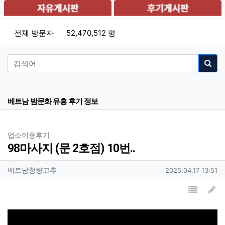
전체 방문자
52,470,512 명
베트남 밤문화 유흥 후기 정보
분류
업소이용후기
98마사지 (문 2호점) 10번..
작성자 정보
작성자
작성일
베트남청량고추
2025.04.17 13:51
컨텐츠 정보
목록
글
본문