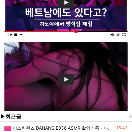
▶최근글
등록일
미스틱핸즈 DANANG E036 ASMR 촬영기록 - 다낭 다낭 수 사우나 스냅 리뷰
15:43
1