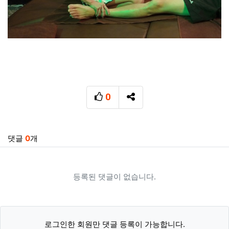
추천
0
SNS 공유
관련자료
댓글
0
개
등록된 댓글이 없습니다.
로그인한 회원만 댓글 등록이 가능합니다.