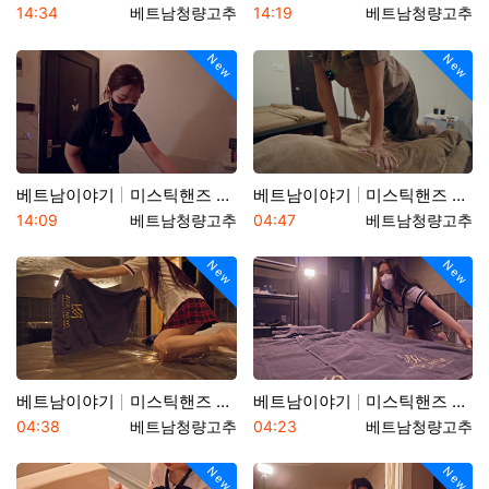
등록일
등록자
등록일
등록자
14:34
베트남청량고추
14:19
베트남청량고추
New
New
베트남이야기
미스틱핸즈 DANANG E031 ASMR 촬영기록 - …
베트남이야기
미스틱핸즈 NHA TRANG E010 촬영기록 - 나트…
등록일
등록자
등록일
등록자
14:09
베트남청량고추
04:47
베트남청량고추
New
New
베트남이야기
미스틱핸즈 NHA TRANG E009 촬영기록 - 나트…
베트남이야기
미스틱핸즈 NHA TRANG E008 촬영기록 - 나트…
등록일
등록자
등록일
등록자
04:38
베트남청량고추
04:23
베트남청량고추
New
New