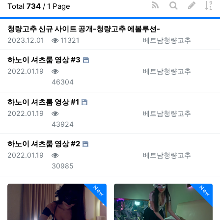
RSS
글쓰기
게
Total
734
/ 1 Page
게시판 검색
청량고추 신규 사이트 공개-청량고추 에볼루션-
등록일
조회
등록자
2023.12.01
11321
베트남청량고추
하노이 셔츠룸 영상 #3
등록일
조회
등록자
2022.01.19
베트남청량고추
46304
하노이 셔츠룸 영상 #1
등록일
조회
등록자
2022.01.19
베트남청량고추
43924
하노이 셔츠룸 영상 #2
등록일
조회
등록자
2022.01.19
베트남청량고추
30985
New
New