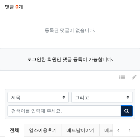
관련자료
댓글
0
개
등록된 댓글이 없습니다.
로그인한 회원만 댓글 등록이 가능합니다.
목록
검색대상
검색어
검색
베트남 후기 분류 목록
이전 분류
다음
전체
업소이용후기
베트남이야기
베트남관광