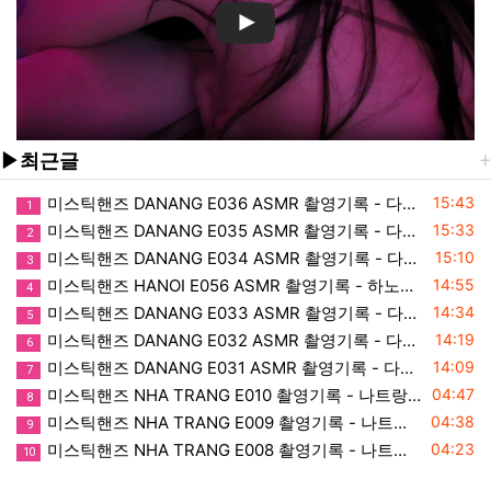
▶최근글
등록일
미스틱핸즈 DANANG E036 ASMR 촬영기록 - 다낭 다낭 수 사우나 스냅 리뷰
15:43
1
등록일
미스틱핸즈 DANANG E035 ASMR 촬영기록 - 다낭 다낭 안마 스냅 리뷰
15:33
2
등록일
미스틱핸즈 DANANG E034 ASMR 촬영기록 - 다낭 럭셔리 이발관 스냅 리뷰
15:10
3
등록일
미스틱핸즈 HANOI E056 ASMR 촬영기록 - 하노이 쓰리따봉 스파 스냅 리뷰
14:55
4
등록일
미스틱핸즈 DANANG E033 ASMR 촬영기록 - 다낭 럭셔리 이발관 스냅 리뷰
14:34
5
등록일
미스틱핸즈 DANANG E032 ASMR 촬영기록 - 다낭 애플스파 스냅 리뷰
14:19
6
등록일
미스틱핸즈 DANANG E031 ASMR 촬영기록 - 다낭 온스파 스냅 리뷰
14:09
7
등록일
미스틱핸즈 NHA TRANG E010 촬영기록 - 나트랑 BLOOM SPA 스냅 리뷰
04:47
8
등록일
미스틱핸즈 NHA TRANG E009 촬영기록 - 나트랑 나우스파 스냅 리뷰
04:38
9
등록일
미스틱핸즈 NHA TRANG E008 촬영기록 - 나트랑 나우스파 스냅 리뷰
04:23
10