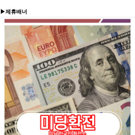
▶제휴배너