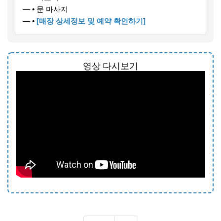
— • 문 마사지
— •
[매장 상세정보 및 예약 확인하기]
영상 다시보기