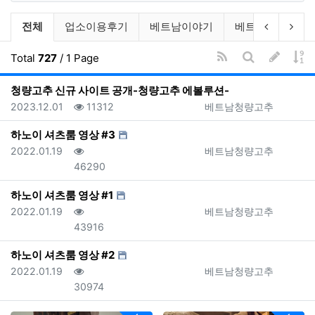
베트남 후기 분류 목록
이전 분류
다음
전체
업소이용후기
베트남이야기
베트남관광
RSS
글쓰기
게
Total
727
/ 1 Page
게시판 검색
청량고추 신규 사이트 공개-청량고추 에볼루션-
등록일
조회
등록자
2023.12.01
11312
베트남청량고추
하노이 셔츠룸 영상 #3
등록일
조회
등록자
2022.01.19
베트남청량고추
46290
하노이 셔츠룸 영상 #1
등록일
조회
등록자
2022.01.19
베트남청량고추
43916
하노이 셔츠룸 영상 #2
등록일
조회
등록자
2022.01.19
베트남청량고추
30974