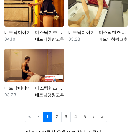
베트남이야기
미스틱핸즈 DANANG E025 촬영기록 - 다낭 애플…
베트남이야기
미스틱핸즈 HANOI E052 촬영기록 - 하노이 린 …
등록일
등록자
등록일
등록자
04.10
베트남청량고추
03.28
베트남청량고추
베트남이야기
미스틱핸즈 DANANG E024 촬영기록 - 다낭 돈키…
등록일
등록자
03.23
베트남청량고추
(current)
1
2
3
4
5