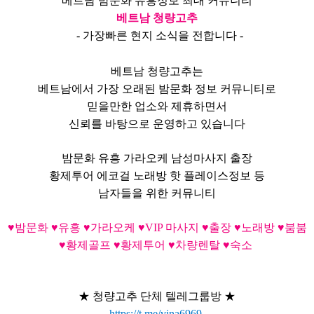
베트남 밤문화 유흥정보 최대 커뮤니티
베트남 청량고추
- 가장빠른 현지 소식을 전합니다 -
베트남 청량고추는
베트남에서 가장 오래된 밤문화 정보 커뮤니티로
믿을만한 업소와 제휴하면서
신뢰를 바탕으로 운영하고 있습니다
밤문화 유흥 가라오케 남성마사지 출장
황제투어 에코걸 노래방 핫 플레이스정보 등
남자들을 위한 커뮤니티
♥밤문화 ♥유흥 ♥가라오케 ♥VIP 마사지 ♥출장 ♥노래방 ♥붐붐
♥황제골프 ♥황제투어 ♥차량렌탈 ♥숙소
★ 청량고추 단체 텔레그룹방
★
https://t.me/vina6969