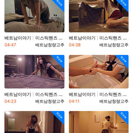
New
New
베트남이야기
미스틱핸즈 NHA TRANG E010 촬영기록 - 나트…
베트남이야기
미스틱핸즈 NHA TRANG E009 촬영기록 - 나트…
등록일
등록자
등록일
등록자
04:47
베트남청량고추
04:38
베트남청량고추
New
New
베트남이야기
미스틱핸즈 NHA TRANG E008 촬영기록 - 나트…
베트남이야기
미스틱핸즈 NHA TRANG E007 촬영기록 - 나트…
등록일
등록자
등록일
등록자
04:23
베트남청량고추
04:11
베트남청량고추
New
New