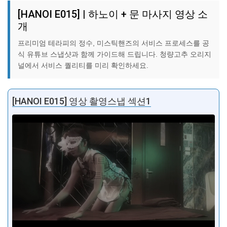
본문
[HANOI E015] | 하노이 + 문 마사지 영상 소
개
프리미엄 테라피의 정수, 미스틱핸즈의 서비스 프로세스를 공
식 유튜브 스냅샷과 함께 가이드해 드립니다. 청량고추 오리지
널에서 서비스 퀄리티를 미리 확인하세요.
[HANOI E015] 영상 촬영스냅 섹션1