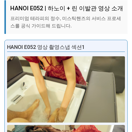
본문
HANOI E052 | 하노이 + 린 이발관 영상 소개
프리미엄 테라피의 정수, 미스틱핸즈의 서비스 프로세
스를 공식 가이드해 드립니다.
HANOI E052 영상 촬영스냅 섹션1