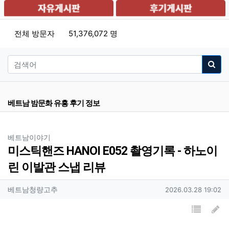
전체 방문자
51,376,072 명
베트남 밤문화 유흥 후기 정보
분류
베트남이야기
미스틱핸즈 HANOI E052 촬영기록 - 하노이
린 이발관 스냅 리뷰
작성자 정보
작성자
작성일
베트남청량고추
2026.03.28 19:02
컨텐츠 정보
목록
글