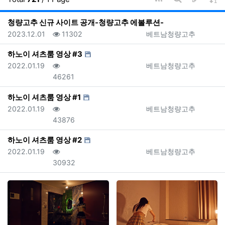
게시판 검색
청량고추 신규 사이트 공개-청량고추 에볼루션-
등록일
조회
등록자
2023.12.01
11302
베트남청량고추
하노이 셔츠룸 영상 #3
등록일
조회
등록자
2022.01.19
베트남청량고추
46261
하노이 셔츠룸 영상 #1
등록일
조회
등록자
2022.01.19
베트남청량고추
43876
하노이 셔츠룸 영상 #2
등록일
조회
등록자
2022.01.19
베트남청량고추
30932