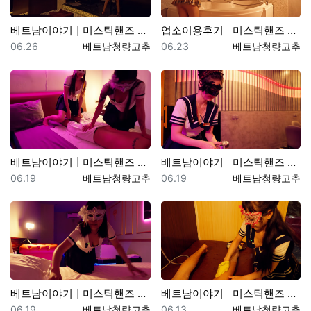
베트남이야기
미스틱핸즈 HANOI E055 ASMR 촬영기록 - 하…
업소이용후기
미스틱핸즈 DANANG E030 ASMR 촬영기록 - …
등록일
등록자
등록일
등록자
06.26
베트남청량고추
06.23
베트남청량고추
베트남이야기
미스틱핸즈 DANANG E029 촬영기록 - 다낭 다낭…
베트남이야기
미스틱핸즈 DANANG E027 촬영기록 - 다낭 요정…
등록일
등록자
등록일
등록자
06.19
베트남청량고추
06.19
베트남청량고추
베트남이야기
미스틱핸즈 DANANG E028 촬영기록 - 다낭 다낭…
베트남이야기
미스틱핸즈 HANOI E054 촬영기록 - 하노이 문&…
등록일
등록자
등록일
등록자
06.19
베트남청량고추
06.13
베트남청량고추