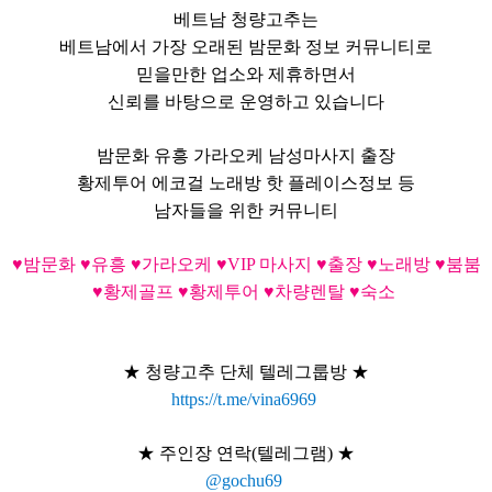
베트남 청량고추는
베트남에서 가장 오래된 밤문화 정보 커뮤니티로
믿을만한 업소와 제휴하면서
신뢰를 바탕으로 운영하고 있습니다
밤문화 유흥 가라오케 남성마사지 출장
황제투어 에코걸 노래방 핫 플레이스정보 등
남자들을 위한 커뮤니티
♥밤문화 ♥유흥 ♥가라오케 ♥VIP 마사지 ♥출장 ♥노래방 ♥붐붐
♥황제골프 ♥황제투어 ♥차량렌탈 ♥숙소
★ 청량고추 단체 텔레그룹방
★
https://t.me/vina6969
★ 주인장 연락(텔레그램)
★
@gochu69