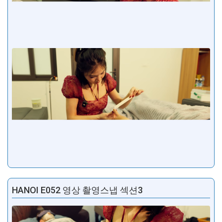
HANOI E052 영상 촬영스냅 섹션3