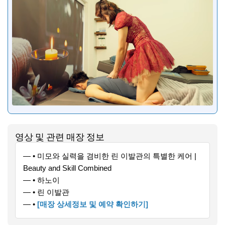
영상 및 관련 매장 정보
— • 미모와 실력을 겸비한 린 이발관의 특별한 케어 |
Beauty and Skill Combined
— • 하노이
— • 린 이발관
— •
[매장 상세정보 및 예약 확인하기]