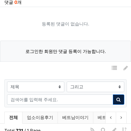
댓글
0
개
등록된 댓글이 없습니다.
로그인한 회원만 댓글 등록이 가능합니다.
목록
검색대상
검색어
검색
베트남 후기 분류 목록
이전 분류
다음
전체
업소이용후기
베트남이야기
베트남관광
RSS
글쓰기
게
Total
721
/ 1 Page