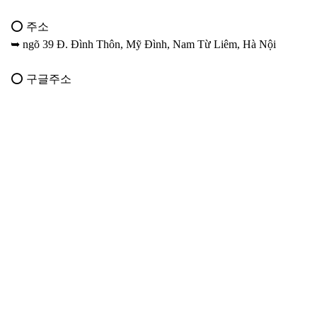
⭕ 주소
➥ ngõ 39 Đ. Đình Thôn, Mỹ Đình, Nam Từ Liêm, Hà Nội
⭕ 구글주소