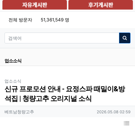
전체 방문자
51,361,549 명
업소소식
분류
업소소식
신규 프로모션 안내 - 요정스파 때밀이&방
석집 | 청량고추 오리지널 소식
작성자 정보
작성자
작성일
베트남청량고추
2026.05.08 02:59
컨텐츠 정보
목