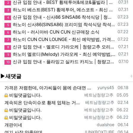
등록일
신규 입점 안내 - BEST 황제투어&에코&풀빌라 | 청량고추 오리지널 소식
07.31
2
등록일
하노이 베스트(BEST) 황제투어, 에스코트 - 최신 예약방법, 가격, 매장정보, 이용, 할인 안내
07.31
3
등록일
신규 입점 안내 - 신사86 SINSA86 착석식당 | 청량고추 오리지널 소식
07.23
4
등록일
하노이 신사86(SINSA86) 프리미엄 착석식당 착석바 - 최신 예약방법, 가격, 매장, 이용, 할인 정보
07.23
5
등록일
하노이 - 러시아바 CUN CUN 신규매장 소식
07.22
6
등록일
하노이 CUN CUN LOUNGE - 최신 예약방법, 가격, 매장정보, 이용안내
07.22
7
등록일
신규 입점 안내 - 멜로디 가라오케 | 청량고추 오리지널 소식
07.21
8
등록일
하노이 멜로디(Melody) 가라오케 - 최신 예약방법, 가격, 매장, 이용, 할인 정보
07.21
9
등록일
신규 입점 안내 - 플라밍고 실카드 카지노 | 청량고추 오리지널 소식
07.10
10
▶새댓글
등록자
등록일
가격은 저렴한데, 아가씨들이 몸에 손대면 질색합니다. 손톱 손질,면도도 기분따라 할때도 있고안하고 넘어갈때가 많아요. 표기는 입,손 되어…
yunys45
06.18
등록자
등록일
비밀댓글입니다.
베트남청량고추
05.05
등록자
등록일
계속되온 단속이슈로 황제 업체는 거의 다 빠젓고 , 에코, 출장업소로 문의하시는게 좋을듯 합니다. 아래 링크 참고하세요. https://vi…
베트남청량고추
02.14
등록자
등록일
비밀댓글입니다.
베트남청량고추
06.22
등록자
등록일
비밀댓글입니다.
베트남청량고추
06.22
등록자
등록일
개판이네
dualshoe
06.14
등록자
등록일
여기 사장 안좋던데
JUNKBOXTUBE
06.14