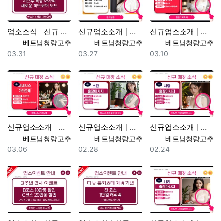
업소소식
신규 프로모션 안내 - 비타민 가라오케 | 청량고추 오…
신규업소소개
신규 입점 안내 - 린 이발관 | 청량고추 오리지널 소…
신규업소소개
신규 입점 안내 - 런던 가라오케 | 청량고추 오리지널…
등록자
등록자
등록자
베트남청량고추
베트남청량고추
베트남청량고추
등록일
등록일
등록일
03.31
03.27
03.10
신규업소소개
신규 입점 안내 - 제네시스 가라오케 | 청량고추 오리…
신규업소소개
신규 입점 안내 - 스완 출장마사지 | 청량고추 오리지…
신규업소소개
신규 입점 안내 - 사랑 출장마사지 | 청량고추 오리지…
등록자
등록자
등록자
베트남청량고추
베트남청량고추
베트남청량고추
등록일
등록일
등록일
03.06
02.28
02.24