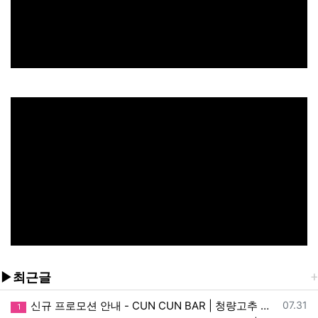
▶최근글
등록일
신규 프로모션 안내 - CUN CUN BAR | 청량고추 오리지널 소식
07.31
1