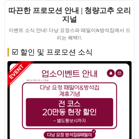
본문
따끈한 프로모션 안내 | 청량고추 오리
지널
이벤트 소식 안내! 다낭 요정스파 때밀이&방석집에서 드
리는 혜택!!.
☑️ 할인 및 프로모션 소식