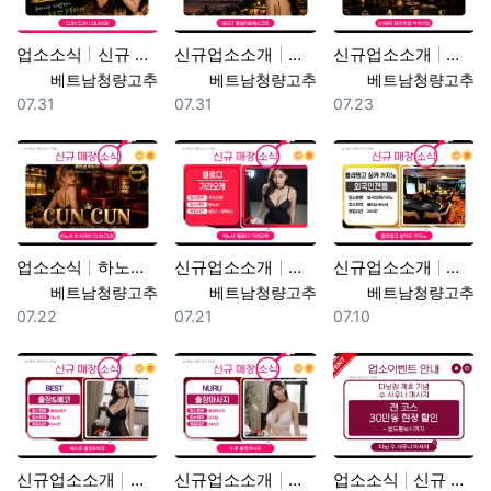
업소소식
신규 프로모션 안내 - CUN CUN BAR | 청량고…
신규업소소개
신규 입점 안내 - BEST 황제투어&에코&풀빌라 | …
신규업소소개
신규 입점 안내 - 신사86 SINSA86 착석식당 |…
등록자
등록자
등록자
베트남청량고추
베트남청량고추
베트남청량고추
등록일
등록일
등록일
07.31
07.31
07.23
업소소식
하노이 - 러시아바 CUN CUN 신규매장 소식
신규업소소개
신규 입점 안내 - 멜로디 가라오케 | 청량고추 오리지…
신규업소소개
신규 입점 안내 - 플라밍고 실카드 카지노 | 청량고추…
등록자
등록자
등록자
베트남청량고추
베트남청량고추
베트남청량고추
등록일
등록일
등록일
07.22
07.21
07.10
신규업소소개
신규 입점 안내 - 베스트 출장마사지&에코걸 | 청량고…
신규업소소개
신규 입점 안내 - 누루 NURU 출장마사지 | 청량고…
업소소식
신규 프로모션 안내 - 수 사우나 | 청량고추 오리지널…