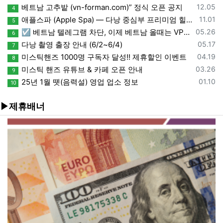
등록일
베트남 고추밭 (vn-forman.com)” 정식 오픈 공지
12.05
4
등록일
애플스파 (Apple Spa) — 다낭 중심부 프리미엄 힐링 스파, 예약 문의
11.01
5
등록일
☑️ 베트남 텔레그램 차단, 이제 베트남 올때는 VPN도 필수가 됬습니다.
05.26
6
등록일
다낭 촬영 출장 안내 (6/2~6/4)
05.17
7
등록일
미스틱핸즈 1000명 구독자 달성!! 제휴할인 이벤트
04.19
8
등록일
미스틱 핸즈 유튜브 & 카페 오픈 안내
03.26
9
등록일
25년 1월 뗏(음력설) 영업 업소 정보
01.10
10
▶제휴배너