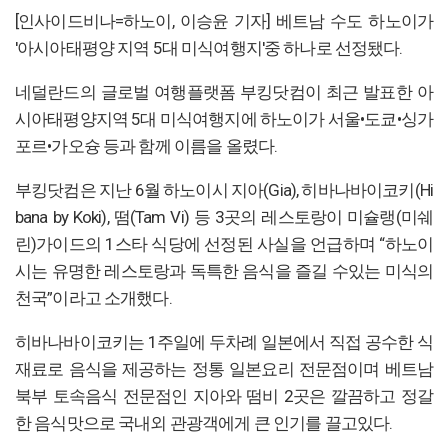
[인사이드비나=하노이, 이승윤 기자] 베트남 수도 하노이가
'아시아태평양 지역 5대 미식여행지'중 하나로 선정됐다.
네덜란드의 글로벌 여행플랫폼 부킹닷컴이 최근 발표한 아
시아태평양지역 5대 미식여행지에 하노이가 서울•도쿄•싱가
포르•가오슝 등과 함께 이름을 올렸다.
부킹닷컴은 지난 6월 하노이시 지아(Gia), 히바나바이코키(Hi
bana by Koki), 떰(Tam Vi) 등 3곳의 레스토랑이 미슐랭(미쉐
린)가이드의 1스타 식당에 선정된 사실을 언급하며 “하노이
시는 유명한 레스토랑과 독특한 음식을 즐길 수있는 미식의
천국”이라고 소개했다.
히바나바이코키는 1주일에 두차례 일본에서 직접 공수한 식
재료로 음식을 제공하는 정통 일본요리 전문점이며 베트남
북부 토속음식 전문점인 지아와 떰비 2곳은 깔끔하고 정갈
한 음식맛으로 국내외 관광객에게 큰 인기를 끌고있다.