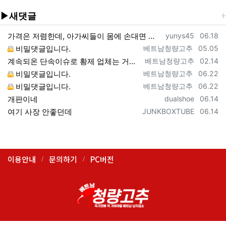
▶새댓글
등록자
등록일
가격은 저렴한데, 아가씨들이 몸에 손대면 질색합니다. 손톱 손질,면도도 기분따라 할때도 있고안하고 넘어갈때가 많아요. 표기는 입,손 되어…
yunys45
06.18
등록자
등록일
비밀댓글입니다.
베트남청량고추
05.05
등록자
등록일
계속되온 단속이슈로 황제 업체는 거의 다 빠젓고 , 에코, 출장업소로 문의하시는게 좋을듯 합니다. 아래 링크 참고하세요. https://vi…
베트남청량고추
02.14
등록자
등록일
비밀댓글입니다.
베트남청량고추
06.22
등록자
등록일
비밀댓글입니다.
베트남청량고추
06.22
등록자
등록일
개판이네
dualshoe
06.14
등록자
등록일
여기 사장 안좋던데
JUNKBOXTUBE
06.14
하단 네비
이용안내
문의하기
PC버전
카피라이트