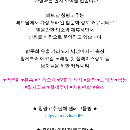
- 가장빠른 현지 소식을 전합니다 -
베트남 청량고추는
베트남에서 가장 오래된 밤문화 정보 커뮤니티로
믿을만한 업소와 제휴하면서
신뢰를 바탕으로 운영하고 있습니다
밤문화 유흥 가라오케 남성마사지 출장
황제투어 에코걸 노래방 핫 플레이스정보 등
남자들을 위한 커뮤니티
♥밤문화 ♥유흥 ♥가라오케 ♥VIP 마사지 ♥출장 ♥노래방 ♥붐붐
♥황제골프 ♥황제투어 ♥차량렌탈 ♥숙소
★ 청량고추 단체 텔레그룹방
★
https://t.me/vina6969
★ 주인장 연락(텔레그램)
★