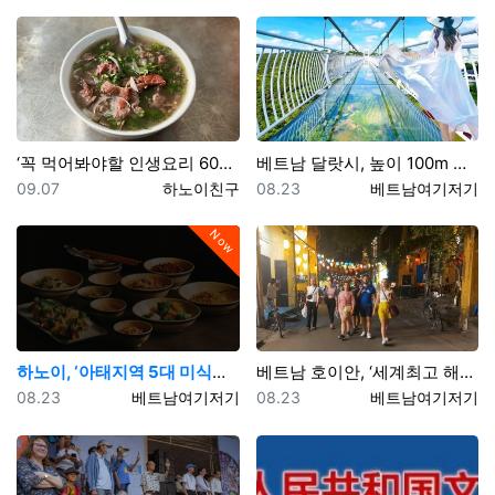
‘꼭 먹어봐야할 인생요리 60선’에 베트남 음식 2개……
베트남 달랏시, 높이 100m 길이 325m 유리교 개…
등록일
등록자
등록일
등록자
09.07
하노이친구
08.23
베트남여기저기
Now
하노이, ‘아태지역 5대 미식여행지’ 꼽혀…서울•도쿄•…
베트남 호이안, ‘세계최고 해변도시 9선’ 선정…”고풍…
등록일
등록자
등록일
등록자
08.23
베트남여기저기
08.23
베트남여기저기