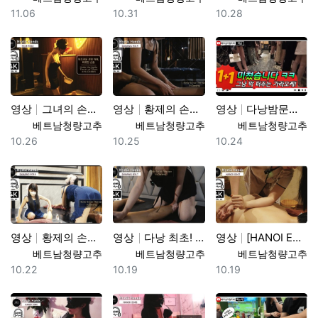
등록일
등록일
등록일
11.06
10.31
10.28
영상
그녀의 손끝에서 무너진 순간 | When Her Tou…
영상
황제의 손길, 다낭 3편 | Da Nang Spa Se…
영상
다낭밤문화 | 이렇게 퍼 줘도 남긴 남나요? 파격적인 …
등록자
등록자
등록자
베트남청량고추
베트남청량고추
베트남청량고추
등록일
등록일
등록일
10.26
10.25
10.24
영상
황제의 손길, 다낭 2편 | Da Nang Spa Se…
영상
다낭 최초! 남성전용 바디 스크럽 테라피 | Danan…
영상
[HANOI E047, ASMR] 하노이의 품격, Th…
등록자
등록자
등록자
베트남청량고추
베트남청량고추
베트남청량고추
등록일
등록일
등록일
10.22
10.19
10.19