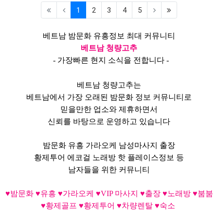
(current)
1
2
3
4
5
베트남 밤문화 유흥정보 최대 커뮤니티
베트남 청량고추
- 가장빠른 현지 소식을 전합니다 -
베트남 청량고추는
베트남에서 가장 오래된 밤문화 정보 커뮤니티로
믿을만한 업소와 제휴하면서
신뢰를 바탕으로 운영하고 있습니다
밤문화 유흥 가라오케 남성마사지 출장
황제투어 에코걸 노래방 핫 플레이스정보 등
남자들을 위한 커뮤니티
♥밤문화 ♥유흥 ♥가라오케 ♥VIP 마사지 ♥출장 ♥노래방 ♥붐붐
♥황제골프 ♥황제투어 ♥차량렌탈 ♥숙소