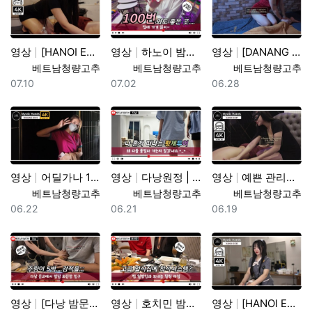
영상
[HANOI E039] 하노이 한인촌에서 찾은 때밀이 …
영상
하노이 밤문화 | 하노이 언제와도 만족하고 가는 그곳.…
영상
[DANANG E016] 지친 여행자들의 안식처, 다낭…
등록자
등록자
등록자
베트남청량고추
베트남청량고추
베트남청량고추
등록일
등록일
등록일
07.10
07.02
06.28
영상
어딜가나 1번은 다르군요. 외모, 실력 모두 인정 | …
영상
다낭원정 | 나 혼자 다낭으로 떠난 1박 황제투어, 풀…
영상
예쁜 관리사와 함께한 하루의 마무리 | A Beauti…
등록자
등록자
등록자
베트남청량고추
베트남청량고추
베트남청량고추
등록일
등록일
등록일
06.22
06.21
06.19
영상
[다낭 밤문화] 주량이 5병이? 다낭 가라오케 에서 만…
영상
호치민 밤문화 | 호치민에도 있었네요. 가성비 좋은 착…
영상
[HANOI E035, ASMR] 이발관의 하루를 소리…