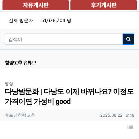
전체 방문자
51,678,704 명
청량고추 유튜브
분류
영상
다낭밤문화 | 다낭도 이제 바뀌나요? 이정도
가격이면 가성비 good
작성자 정보
작성자
작성일
베트남청량고추
2025.08.22 16:48
컨텐츠 정보
목