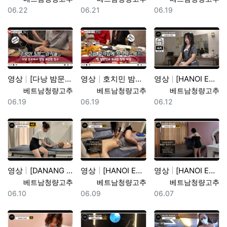
등록일
등록일
등록일
06.22
06.21
06.19
영상
[다낭 밤문화] 주량이 5병이? 다낭 가라오케 에서 만…
영상
호치민 밤문화 | 호치민에도 있었네요. 가성비 좋은 착…
영상
[HANOI E035, ASMR] 이발관의 하루를 소리…
등록자
등록자
등록자
베트남청량고추
베트남청량고추
베트남청량고추
등록일
등록일
등록일
06.19
06.19
06.12
영상
[DANANG E012] 현지 느낌 물씬! 서울이발관 …
영상
[HANOI E034] 가성비 최고 건전 마사지샵 탐방…
영상
[HANOI E033 재업로드] 성숙한 분위기, 특별한…
등록자
등록자
등록자
베트남청량고추
베트남청량고추
베트남청량고추
등록일
등록일
등록일
06.10
06.09
06.07