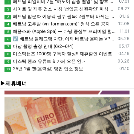
등록일
베트남 리얼티비 7월 "하노이 집중 촬영" 및 향후 일정 안내
07.01
1
등록일
사이트 및 제휴 업소 사칭 '선입금·신원확인' 피싱 사기 주의
06.27
2
등록일
베트남 밤문화 이용객 필수 필독: 2월부터 바뀌는 환전 단속 가이드
01.19
3
등록일
베트남 고추밭 (vn-forman.com)” 정식 오픈 공지
12.05
4
등록일
애플스파 (Apple Spa) — 다낭 중심부 프리미엄 힐링 스파, 예약 문의
11.01
5
등록일
☑️ 베트남 텔레그램 차단, 이제 베트남 올때는 VPN도 필수가 됬습니다.
05.26
6
등록일
다낭 촬영 출장 안내 (6/2~6/4)
05.17
7
등록일
미스틱핸즈 1000명 구독자 달성!! 제휴할인 이벤트
04.19
8
등록일
미스틱 핸즈 유튜브 & 카페 오픈 안내
03.26
9
등록일
25년 1월 뗏(음력설) 영업 업소 정보
01.10
10
▶제휴배너