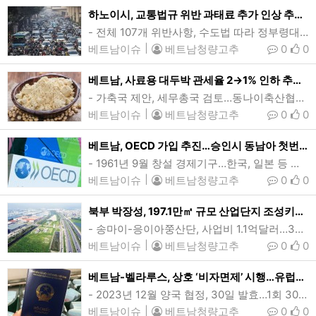
하노이시, 교통법규 위반 과태료 추가 인상 추진…최고 2배
- 전체 107개 위반사항, 수도법 따라 정부령대비 2배 범위내 인상가능- 교통문화·준법정신 함양위해 필요…음주운전·측정불응·약물운전 등 최고 6000만동끝없이 밀려드는 차량들로 정체 현상이 발생한 하노이시의 한 대로의 모습. 올들어 베트남이 교통법규 위반에 처분되는 과태료를 대폭 인상한 가운데 하노이시는 이보다 더 높은 과태료를 부과하는 방안을 추진하고 있다. (사진=VnExpress/Pham Chieu)[인사이드비나=하노이, 떤 풍(Tan phung) 기자] 올들어 베트남이 교통법규 위반에 처분되는 과태료를 대폭 인상한…
베트남이슈
|
베트남청량고추
0
0
베트남, 사료용 대두박 관세율 2→1% 인하 추진…축산업 지원방안
- 가축국 제안, 세무총국 검토…동나이축산협회·가축사료생산·수입기업 청원베트남이 국내 축산업과 가축생산업을 지원·강화하기 위한 방안으로 가축사료용 수입산 대두박의 관세를 현행 2%에서 1%로 인하를 추진하고 있다. (사진=thesaigontimes)[인사이드비나=호치민, 투 탄(Thu thanh) 기자] 베트남이 국내 축산업과 가축생산업을 지원·강화하기 위한 방안으로 가축사료용 수입산 대두박(대두에서 기름을 짜고 남은 콩찌꺼기)의 관세 인하를 추진하고 있다.농업농촌개발부 가축국은 최근 가축사료로 수입되는 대두박에 부과되는 …
베트남이슈
|
베트남청량고추
0
0
베트남, OECD 가입 추진…승인시 동남아 첫번째 회원국
- 1961년 9월 창설 경제기구…한국, 일본 등 아시아 2개국 포함 38개국- 가입까지 최소 수년 소요…동남아선 인니·태국 1호 경쟁베트남이 경제협력개발기구(OECD) 가입을 추진하고 있다. 팜 민 찐 베트남 총리는 22일 스위스 다보스에서 열린 세계경제포럼(WEF·다보스포럼) 연차총회에서 마티아스 콜먼 OECD 사무총장과 회담을 갖고 가입 의향을 전달했다. 현재 기준으로 베트남이 OECD 회원국으로 합류한다면, 동남아 첫번째 가입국이 된다. (사진=nghiencuuquocte)[인사이드비나=하노이, 장…
베트남이슈
|
베트남청량고추
0
0
북부 박장성, 197.1만㎡ 규모 산업단지 조성키로…부총리 승인
- 송마이-응이아쭝산단, 사업비 1.1억달러…30개월내 완공계획베트남 북부 박장성 송마이-응아이쭝산업단지 개발예정지. 산업단지는 200헥타르 규모로 총사업비 1억1180만달러가 투입될 예정이다. (사진=baochinhphu)[인사이드비나=하노이, 떤 풍(Tan phung) 기자] 베트남 북부 박장성(Bac Giang)에 200헥타르 규모의 산업단지가 들어설 예정이다.쩐 홍 하(Tran Hong Ha) 베트남 부총리는 197.1헥타르(197.1만㎡) 규모 송마이-응이아쭝산업단지(Song Mai-Nghia Trung)…
베트남이슈
|
베트남청량고추
0
0
베트남-벨라루스, 상호 ‘비자면제’ 시행…유럽국가 최초
- 2023년 12월 양국 협정, 30일 발효…1회 30일 최장 연 90일베트남과 벨라루스가 이달말부터 상호 비자 면제 조치를 시행한다. 베트남과 상호 비자 면제 협정을 체결한 유럽 국가는 벨라루스가 처음이다. (사진=VnExpress/Pham Du)[인사이드비나=하노이, 떤 풍(Tan phung) 기자] 베트남과 벨라루스가 이달말부터 상호 비자 면제 조치를 시행한다. 베트남과 상호 비자면제 협정을 체결한 유럽국가는 벨라루스가 처음이다.양국 상호 비자면제는 앞서 지난 2023년 12월 레 티 투 항(Le Thi Thu Ha…
베트남이슈
|
베트남청량고추
0
0