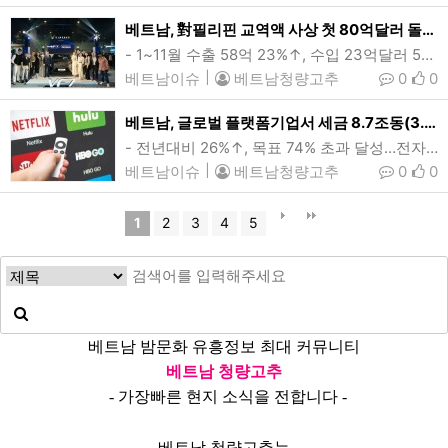
베트남, 對필리핀 교역액 사상 첫 80억달러 돌파
- 1~11월 수출 58억 23%↑, 수입 23억달러 5%↓…무역흑자 35억달러- 쌀 수출 25억달러 57.2%↑…자동차•기계•커피 등 주력품목 전반 호조세지난 10월 제12회 필리핀 전기차 서밋(PEVS)에서 참가한 빈패스트의 현지시장 VF7 출시 행사 당시 모습. 올들어 베트남과 필리핀간 교역액이 사상 처음으로80억달러 고지를 넘어섰으며, 올해 최고 85억달러에 달할 것으로 예상된다. (사진=빈패스트)[인사이드비나=하노이, 장연환 기자] 올들어 베트남의 대(對) 필리핀 교역액이 역대 최고치를 기록한 것으로 나타났다.31…
베트남이슈
|
베트남청량고추
0
0
베트남, 글로벌 플랫폼기업서 세금 8.7조동(3.4억달러) 징수…구글·넷플릭스 등
- 전년대비 26%↑, 목표 74% 초과 달성…전자정보포털 등록기업 120곳베트남이 올해 구글과 메타, 넷플릭스 등의 글로벌 플랫폼기업들로부터 거둬들인 세금이 8.7조동(3.4억달러)에 이른 것으로 집계됐다. 이는 전년대비 26% 증가한 것이며 연간목표를 74% 초과달성한 것이다. (사진=VnExpress)[인사이드비나=하노이, 이희상 기자] 올해 구글과 메타(옛 페이스북), 넷플릭스 등의 글로벌 플랫폼기업이 베트남 세무당국에 납부한 세금이 8조7000억동(3억4140만여달러)에 달한 것으로 나타났다.31일 세무총…
베트남이슈
|
베트남청량고추
0
0
1
2
3
4
5
베트남 밤문화 유흥정보 최대 커뮤니티
베트남 청량고추
- 가장빠른 현지 소식을 전합니다 -
베트남 청량고추는