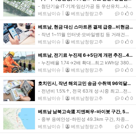
- 첨단기술·IT·기계·임산가공 등 우선유치…사업비 4.1조동(1.6억달러)- 올해 산업용부동산 성장세 지속 전망…임대료 매분기 2~5% 오를듯베트남 북부 산업중심지중 하나인 타이응웬성에 300헥타르 규모 산업단지가 신설될 예정이다. 타이응웬성은 관내 5개 산단을 보유한 북부지방 산업중심지중 하나로, 작년 기준 이들 산업단지 입주기업은 모두 317곳에 집계됐다. 이중 FDI 프로젝트는 178개, 총등록자본금은 110억달러에 달했다. (그래픽=BMK그룹)[인사이드비나=하노이, 떤 풍(Tan phung) 기자] 베트남…
베트남이슈
|
베트남청량고추
0
0
베트남, 현금 대신 스마트폰 결제 급증…비현금결제 ‘대세’
- 작년 1~11월 인터넷·모바일뱅킹 등 거래건수 6.8~106.7%↑- QR코드, 편의성·보안성·속도 등 강점…전자제품·귀금속·금융투자 영역 확대베트남에서 QR코드와 전자지갑 이체 등 현금을 사용하지 않는 결제수단이 지속적으로 늘어나고 있다. 베트남 중앙은행에 따르면 작년 1~11월 비현금결제 거래건수와 거래액은 전년동기대비 각각 56.8%, 33.7% 늘어난 것으로 집계됐다. (사진=vneconomy)[인사이드비나=하노이, 장연환 기자] 베트남에서 QR코드와 전자지갑 이체 등 현금을 사용하지 않는 결제…
베트남이슈
|
베트남청량고추
0
0
베트남, 전기료 누진제 6→5단계 개편 추진…401kWh이상 사용가구 부담↑
- 누진배율 1.74→2배 확대…최고 kWh당 3800동(15센트) 14.7% 올라- 1구간 확대 따른 매출감소, 4~5구간 요금 인상으로 상쇄베트남이 현행 6단계인 전기요금 누진구간을 5단계로 축소 개편을 추진하고 있다. 개편안이 원안대로 승인되면 현재 kWh당 3302동(13센트)인 최고 누진요금은 3786동(15센트)으로 14.7% 인상된다. (사진=EVN)[인사이드비나=하노이, 떤 풍(Tan phung) 기자] 베트남이 전기요금 누진구간을 현행 6단계에서 5단계로 축소 개편하는 방안을 추진하고 있다. 개편안이 원안대…
베트남이슈
|
베트남청량고추
0
0
호치민시, 작년 해외교민 송금 수취액 96억달러…역대 최고치
- 전년비 1.5%↑, 전국 63개 성·시중 최고…전체 유입액의 60%- 외화 수급균형 효과, 통화·환율 정책 수립에 도움지난해 호치민시의 해외교민 송금 수취액이 전년대비 1.5% 늘어난 96억달러로 역대 최고치를 기록했다. 이는 작년 베트남으로 유입된 해외송금액 전체의 60%에 달하는 것이다. (사진=VnExpress)[인사이드비나=호치민, 투 탄(Thu thanh) 기자] 지난해 호치민시의 해외송금 수취액이 96억달러로 역대 최고치를 기록했다.10일 베트남 중앙은행(SBV) 호치민지사에 따르면 지난해 호치민시에…
베트남이슈
|
베트남청량고추
0
0
베트남 남북고속道 지엔쩌우-바이봇 구간, 5일부터 통행료 징수
- 중부 응에안성-하띤성 49.3km 구간, 차종별 8.2만~31.2만동(3.2~12.3달러)- 2021년 착공, 작년 6월 전구간 개통…누적 통행량 350만여대베트남 남북고속도로 동부구간중 하나인 지엔쩌우-바이봇 고속도로는 45번 국도-응이선 구간, 응이선-지엔쩌우 구간 등과 함께 하노이 팝번고속도로부터 하띤성 득토현(Duc Tho)까지 300km에 달하는 국토 종단축을 형성하고 있다. (사진·그래픽=VnExpress/Duc Hung·Dang Hieu)[인사이드비나=다낭, 임용태 기자] 오는 5일부터 베트남 남북고속도로 …
베트남이슈
|
베트남청량고추
0
0