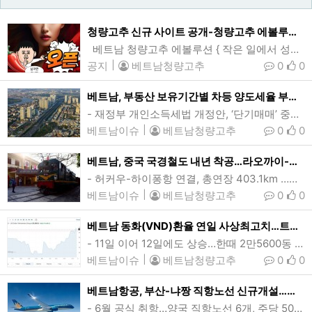
청량고추 신규 사이트 공개-청량고추 에볼루션-
베트남 청량고추 에볼루션 { 작은 일에서 성장할 능력이 있는 사람에게 큰일이 주어진다 Big jobs usually go to the menwho prove their ability the outgrow small ones } 청량고추 에볼루션 진화하는 고추 …
공지
|
베트남청량고추
0
0
베트남, 부동산 보유기간별 차등 양도세율 부과안 ‘좌초’
- 재정부 개인소득세법 개정안, ‘단기매매’ 중과…투기방지·시장안정 목적- 법무부 “토지관리·세제 등 정책준비 미흡…현실성 없다” 반대호치민 투득시 보응웬지압길 일대 전경. 베트남이 투기세력 억제 및 부동산시장 안정을 위해 추진해온 부동산 보유기간별 차등 양도세율 적용안이 시스템 미비로 무산될 상황을 맞았다. (사진=VnExpress/Quynh Tran)[인사이드비나=호치민, 투 탄(Thu thanh) 기자] 베트남이 투기세력을 막고, 부동산시장 안정을 위해 추진해온 부동산 보유기간별 차등 양도세율 적용안이 이를 …
베트남이슈
|
베트남청량고추
0
0
베트남, 중국 국경철도 내년 착공…라오까이-하노이-하이퐁 노선
- 허커우-하이퐁항 연결, 총연장 403.1km …사업비 194.9조동(76.2억달러)- 2030년 완공계획…지하철 포함 국가 전체 철도망 연결시 경제효과 982억달러 기대베트남이 내년중 북부 중국 접경지 연결 철도사업 착공을 추진하고 있다. 정부가 추진중인 라오까이-하노이-하이퐁 철도는 중국 윈난성 허커우-라오까이 국경부터 하이퐁항까지, 수도 하노이를 비롯해 9개 성·시를 통과하는 총연장 403.1km의 국경철도다. (사진=VnExpress/Giang Huy)[인사이드비나=하노이, 떤 풍(Tan phung) 기자] 베트남…
베트남이슈
|
베트남청량고추
0
0
베트남 동화(VND)환율 연일 사상최고치…트럼프 ‘관세폭탄’ 우려
- 11일 이어 12일에도 상승…한때 2만5600동 기록- 대미 무역흑자 1718억달러, 4위국…정부, 대응시나리오 마련 고심달러대비 베트남 동화(VND) 환율이 연일 상승(동화가치 하락)하며 사상최고치 행진을 하고 있다. 12일 동화 환율은 전거래일보다 35동(0.22%) 오른 2만5565동으로 전일의 사상최고치를 경신했으며 장중 2만5600동까지 치솟기도 했다. (사진=VnExpress/ 그래픽=인베스팅닷컴)[인사이드비나=호치민, 윤준호 기자] 베트남 달러•동화(VND) 환율이 연일 상승(동화가치 하락)하며 사상 최고치…
베트남이슈
|
베트남청량고추
0
0
베트남항공, 부산-냐짱 직항노선 신규개설…매일 왕복운항
- 6월 공식 취항…양국 직항노선 6개, 주당 50여편으로 늘어베트남국영 베트남항공이 오는 6월부터 부산과 냐짱을 잇는 직항노선을 신규 취항, 매일 1회 왕복 운항할 계획이다. (사진=베트남항공)[인사이드비나=호치민, 윤준호 기자] 베트남국영 베트남항공(Vietnam Airlines 증권코드 HVN)이 부산과 냐짱(Nha Trang)을 잇는 직항노선을 신규 개설, 취항한다.베트남항공에 따르면, 냐짱-부산 노선은 오는 6월1일부터 매일 1회 왕복 운항될 예정이다.베트남항공은 “이번 새로운 부산-냐짱 취항은 국제선 확장 전략에…