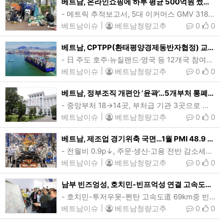
베트남, 온라인쇼핑에 하루 평균 500억원 썼다…전년비 37.4%↑
- 메트릭 추적보고서, 5대 이커머스 GMV 318.9조동(약 127억달러)…이외 SNS·외국플랫폼 미포함- 생필품 구매 추세 두드러져, 정품·수입산 선호도↑…가격경쟁력 ‘핵심’하노이시 유이떤길 일대 배송플랫폼 소속 직원들이 상품을 수령할 소비자들을 기다리고 있다. 베트남의 전자상거래시장이 연평균 두자릿수 성장세를 유지중인 가운데 지난해 베트남인들이 온라인쇼핑에 지출한 돈이 하루 평균 8737억동(약 3470.7만달러)에 달한 것으로 나타났다. (사진=VnExpress/Ngoc Thanh)[인사이드비나=하노이, 이승윤 기자]&nbs…
베트남이슈
|
베트남청량고추
0
0
베트남, CPTPP(환태평양경제동반자협정) 교역액 1000억달러 돌파
- 日 주도 호주·뉴질랜드·영국 등 12개국 참여…1020억달러 전년비 6.8%↑- 전체 무역액중 13.1%, 흑자 94억달러 2배↑…거시경제 안정화 기여지난해 베트남과 CPTPP(환태평양경제동반자협정) 회원국간 교역액이 전년대비 6.8% 늘어난 1020억달러를 기록했다. 베트남 전체 교역액 가운데 CPTPP와의 교역액은 13.1% 비중을 차지했다. (사진=사이공신항공사)[인사이드비나=하노이, 장연환 기자] 지난해 베트남과 CPTPP(환태평양경제동반자협정) 회원국간 교역액이 1000억달러를 돌파한 것으로 나타났다.…
베트남이슈
|
베트남청량고추
0
0
베트남, 정부조직 개편안 ‘윤곽’…5개부처 통폐합
- 중앙부처 18→14곳, 부처급 기관 3곳으로 축소…이달중 국회 특별심의- 기획투자부+재정부, 교통운송부+건설부- 농업농촌개발부+자연자원환경부, 정보통신부+과학기술부, 노동보훈사회부+내무부하노이시 바딘군에 위치한 베트남정부 청사. 정부가 마련한 조직축소 개편안이 국회에서 통과되면 현재 18개인 중앙부처는 5개 부처 통폐합, 1개 부처 신설로 모두 14곳으로 줄어들며, 부처급 기관은 4개로 조정된다. (사진=베트남정부포털)[인사이드비나=하노이, 떤 풍(Tan phung) 기자] 베트남정부가 추진해온 정부조직 축소 개편안의 …
베트남이슈
|
베트남청량고추
0
0
베트남, 제조업 경기위축 국면…1월 PMI 48.9 두달연속 기준치 하회
- 전월비 0.9p↓, 주문·생산·고용 전반 감소세…줄어든 일감에 작업잔고↓- 생산비 증가세 둔화, 인플레이션 완화 영향…업계 수요진작 목적 단가인하 단행베트남의 제조업 PMI는 새해 첫달 48.9를 기록, 2개월 연속 기준치(50)를 하회하며 경기위축 국면을 보였다. 1월 PMI 감소는 주로 신규주문과 생산, 고용 감소에 기인했다. (사진=vneconomy)[인사이드비나=하노이, 이희상 기자] 새해 첫달 베트남의 제조업 PMI(구매관리자지수)가 전월에 이어 2개월 연속 기준치를 밑돌면서 제조업 경기가 위축 국면에 들어선 것&nbs…
베트남이슈
|
베트남청량고추
0
0
남부 빈즈엉성, 호치민-빈프억성 연결 고속도로 착공…2027년중 완공
- 호치민-투저우못-쩐탄 고속도道 69km중 빈즈엉성 구간…1단계 3.5억달러 투자- 총사업비 17.4조동(6.9억달러), 중부고원-동남부 롱탄신공항 등 연결성 개선팜 민 찐 총리(국방색 상의)가 호치민-투저우못-쩐탄 고속도로 건설계획에 대한 설명을 듣고 있는 모습. 빈즈엉성 인민위원회는 행정부 지도자들이 참석한 가운데 호치민-투저우못-쩐탄 고속도로의 빈즈엉성 구간 기공식을 1일 개최했다. (사진=VnExpress/Phuoc Tuan)[인사이드비나=호치민, 투 탄(Thu thanh) 기자] 베트남 남부 호치민시와 …
베트남이슈
|
베트남청량고추
0
0