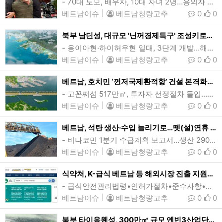
- 70대 노모, 배우자, 10대 자녀 2명…용의자 50대 남성 붕따우서 체포하노이 일가족 4명 살해사건의 용의자 V씨가 공안에 붙잡혀 이송되고 있다. 용의자인 50대 남성은 가난을 이유로 노모와 배우자, 어린 자녀 둘을 모두 살해하는 참극을 저질렀다. (사진=인민공안)[인사이드비나=하노이, 장연환 기자] 베트남 수도 하노이에서 가난을 이유로 50대 현지 남성이 노모와 배우자, 어린 자녀 둘을 모두 살해하는 안타까운 사건이 발생했다.하노이시 공안 경찰국은 “푸쑤옌현(Phu Xuyen) 일가족 살해사건의 용의자 V씨(52)를…
베트남이슈
|
베트남청량고추
0
0
북부 남딘성, 대규모 '닌꺼경제특구' 조성키로…140㎢(4억6280만여평)
- 응이아현·하이허우현 일대, 3단계 개발…해안경제구역 거듭나- 홍강삼각주, 통킹만 경제권 전반에 성장모멘텀 제공- 남딘성 2030년까지 250㎢ 규모 공단 10곳 추가개발 추진베트남 북부 남딘성에 조성될 닌꺼경제특구 조감도. 닌꺼경제특구는 140㎢ 규모로 완공시 해안경제구역으로 거듭나 남딘성은 물론 홍강삼각주와 통킹만 경제권 전반에 성장모멘텀을 제공할 것으로 기대된다. (사진=남딘성 정부포털)[인사이드비나=하노이, 장연환 기자] 베트남 북부 남딘성(Nam Dinh)에 1만3950헥타르(139.5㎢)의 대규모 경제특구가 조…
베트남이슈
|
베트남청량고추
0
0
베트남, 호치민 ‘껀저국제환적항’ 건설 본격화…총리 투자정책 승인
- 고꼰쩌섬 517만㎡, 투자자 선정절차 돌입…사업비 최소 50조동(19.7억달러)- 25만DWT급 컨테이너 접안…매년 세수 40조동, 고용 등 경제적 파급효과 기대호치민 껀저국제환적항 조감도. 호치민시의 숙원사업중 하나인 껀저국제컨테이너환적항 개발사업이 총리의 투자정책 승인에 따라 본격 추진될 것으로 예상된다. 껀저항 개발사업은 대형 선박이 접안할 수있는 컨테이너항만과 해상물류시설 등 다목적 심해항 건설을 주요 내용으로 담고 있다. (그래픽=Portcoast)[인사이드비나=호치민, 투 탄(Thu thanh) 기자…
베트남이슈
|
베트남청량고추
0
0
베트남, 석탄 생산·수입 늘리기로…뗏(설)연휴 전력 안정적 공급
- 비나코민 1분기 수급계획 보고서…생산 290만톤, 수입 130만톤베트남이 뗏(설) 성수기를 앞두고 안정적인 전력 공급을 보장하기 위해 이번달 석탄 생산과 수입을 늘릴 계획이다. (사진=baodautu)[인사이드비나=하노이, 떤 풍(Tan phung) 기자] 올들어 베트남의 석탄 수요가 크게 늘어난 것으로 나타났다.국영 베트남석탄광물공사(Vinacomin·비나코민)가 최근 내놓은 2025년 1분기 석탄수급계획에 따르면, 이번달 석탄 생산량과 수입량은 각각 290만톤, 130만톤에 이를 것으로 예상된다.이에대해 비나코민은 …
베트남이슈
|
베트남청량고추
0
0
식약처, K-급식 베트남 등 해외시장 진출 지원…7개국 관련규정 분석제공
- 급식안전관리법령•인허가절차•준수사항•행정처분 기준 등- 업계의 수출국 제도 이해도 제고K-급식의 베트남 등 해외시장 진출 지원을 위한 식품의약처의 ‘주요국 급식관련 식품위생 규정•현황’의 자세한 내용은 식약처 홈페이지(정책정보-원스콥 식품수출정보 창구-해외규제 정보)에서 확인할 수 있다. (사진=식약처 홈페이지 캡쳐)[인사이드비나=이영순 기자] 식품의약품안전처(처장 오유경)는 15일 K-급식의 베트남 등 해외시장 진출을 지원하기 위해 ‘주요국 급식관련 식품 위생 규정 및 현황’을 식약처 홈페이지에 공개한다고 밝혔다.이는…
베트남이슈
|
베트남청량고추
0
0
북부 타이응웬성, 300만㎡ 규모 옌빈3산업단지 개발…부총리 승인