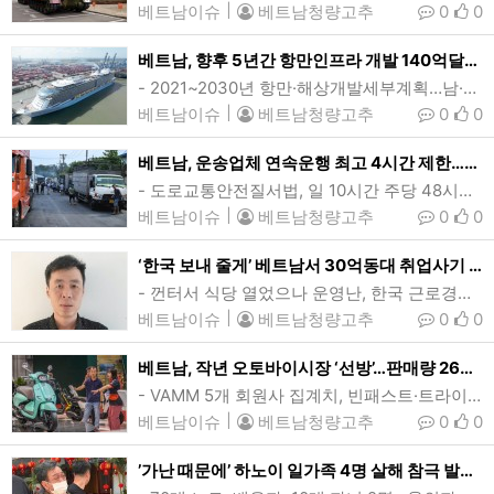
베트남이슈
|
베트남청량고추
0
0
베트남, 향후 5년간 항만인프라 개발 140억달러 투자…부총리 승인
- 2021~2030년 항만·해상개발세부계획…남·북부 주요항만 우선 투자계획바리아붕따우성의 떤깡-까이멥항에 정박중인 크루즈 스펙트럼오브더시호(Spectrum of the Seas). 베트남이 향후 5년간 전국 항만 및 해상인프라 확충에 351.5조동(138억7460만여달러) 규모 투자를 단행할 계획이다. (사진=VnExpress/Dang Khoa)[인사이드비나=하노이, 떤 풍(Tan phung) 기자] 베트남이 향후 5년간 전국 항만 및 해상인프라 확충에 351조5000억동(138억7460만여달러) 규모 투자를 단행할 계획…
베트남이슈
|
베트남청량고추
0
0
베트남, 운송업체 연속운행 최고 4시간 제한…업계 불만 쏟아져
- 도로교통안전질서법, 일 10시간 주당 48시간…대도시 인력난에 운영난 ‘이중고’- 협회, 주당 60시간·고속도로휴게소 확대 등 규정전반 완화 촉구호치민시 깟라이항 차량검사소 일대에서 대기중인 화물차들. 베트남에서 올해부터 운송회사 소속 운전자의 연속 운행시간이 최대 4시간으로 제한된 가운데 운송업계는 이같은 조치가 실제 교통상황을 고려치 않은 탁상행정이라고 강력 비판하고 있다.(사진=VnExpress/Thanh Tung)[인사이드비나=호치민, 투 탄(Thu thanh) 기자] 베트남에서 올해부터 운송회…
베트남이슈
|
베트남청량고추
0
0
‘한국 보내 줄게’ 베트남서 30억동대 취업사기 현지남성 체포
- 껀터서 식당 열었으나 운영난, 한국 근로경험으로 범행…피해자 31명해외 취업사기 혐의로 붙잡힌 30대 남성 X씨의 머그샷. X씨는 베트남에서 한국으로 해외취업을 시켜주겠다며 현지인 수십명에게 돈을 건네 받은 뒤 약속을 지키지 않은 취업사기로 공안당국에 적발됐다. (사진=껀터시 공안국)[인사이드비나=호치민, 응웬 늇(Nguyen nhut) 기자] 베트남에서 한국으로 해외취업을 시켜주겠다며 현지인 수십명에게 돈을 건네 받은 뒤 약속을 지키지 않은 30대 현지 남성 X씨가 공안당국에 적발됐다.메콩델타 껀터시(Can Tho) …
베트남이슈
|
베트남청량고추
0
0
베트남, 작년 오토바이시장 ‘선방’…판매량 265만여대 전년비 5.4%↑
- VAMM 5개 회원사 집계치, 빈패스트·트라이엄프 등은 빠져…혼다 시장점유율 81%지난해 10월 열린 베트남모토쇼(VMS)에 참가했던 대만 SYM의 스쿠터모델. 지난해 베트남의 오토바이 신차 판매대수는 전년대비 5.4% 늘어난 265.4만대를 기록했다. 브랜드별 시장점유율은 혼다가 전체의 81%로 독주 체제를 유지했다. (사진=VnExpress/Pham Trung)[인사이드비나=호치민, 투 탄(Thu thanh) 기자] 지난해 베트남의 오토바이 신차 판매대수가 소폭 증가한 것으로 나타났다.베트남오토바이…
베트남이슈
|
베트남청량고추
0
0
’가난 때문에’ 하노이 일가족 4명 살해 참극 발생