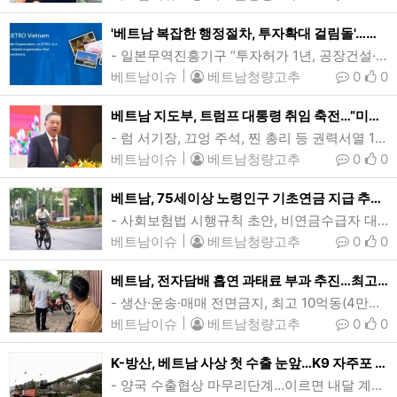
'베트남 복잡한 행정절차, 투자확대 걸림돌'…현지진출 日기업 조사
- 일본무역진흥기구 “투자허가 1년, 공장건설·보수 0.5년”- 작년 투자 35억달러 48%↓…“1~2년내 확장계획” 56%, 시장매력도는 여전일본무역진흥기구(JETRO) 호치민사무소는 현지진출 일본기업의 경영애로사항 조사결과 복잡한 행정절차가 투자확대의 걸림돌이 되고있다며 사업환경 개선을 정부당국에 촉구했다. (사진=Jetro베트남 홈페이지 캡쳐)[인사이드비나=호치민, 윤준호 기자] 베트남에 진출한 일본기업들이 복잡한 행정 절차에 대한 불만을 쏟아내며 사업환경 개선을 정부 당국에 촉구하고 나섰다.마츠모토 노부유키(Nobuyuki …
베트남이슈
|
베트남청량고추
0
0
베트남 지도부, 트럼프 대통령 취임 축전…”미국은 중요한 파트너”
- 럼 서기장, 끄엉 주석, 찐 총리 등 권력서열 1~3위 최고위급베트남 권력서열 1위인 또 럼 공산당 서기장. 럼 서기장을 비롯한 베트남 최고위 지도부가 20일(현지시간) 도널드 트럼프 제47대 미국 대통령의 취임에 축전을 보냈다. (사진=VnExpress/Luu Quy)[인사이드비나=하노이, 이희상 기자] 또 럼(To Lam) 베트남 공산당 서기장을 비롯한 지도부가 20일(현지시간) 도널드 트럼프 제47대 미국 대통령의 취임에 축전을 보냈다.럼 서기장과 르엉 끄엉(Luong Cuong) 국가주석, 팜 민 찐(Pham M…
베트남이슈
|
베트남청량고추
0
0
베트남, 75세이상 노령인구 기초연금 지급 추진…월 50만동(20달러)
- 사회보험법 시행규칙 초안, 비연금수급자 대상…승인시 7월 시행- 향후 5년간 40.5조동(16억달러) 지출 전망…노인복지 사각지대 해소방안베트남 탄화시 호이안공원에서 자전거를 타고있는 노인의 모습. 베트남이 노령인구의 복지 사각지대를 해소하기 위해 75세이상 비연금수급자를 대상으로 월 50만동(20달러)의 기초연금을 지급하는 방안을 추진하고 있다. (사진=VnExpress/Le Hoang)[인사이드비나=하노이, 장연환 기자] 베트남이 75세이상 노인에 1인당 월 50만동(20달러)의 기초노령연금을 지급하는 방안을 추진하…
베트남이슈
|
베트남청량고추
0
0
베트남, 전자담배 흡연 과태료 부과 추진…최고 80달러
- 생산·운송·매매 전면금지, 최고 10억동(4만달러) 또는 징역…흡연 처벌규정 부재- 보건부, 시행령 개정안 초안…추가적발시 과태료 2배 누진적 제재하노이의 한 거리에서 전자담배를 피우고있는 시민. 올들어 베트남이 전자담배(가열담배 포함) 생산과 운송, 매매, 사용 등을 전면금지한 가운데 전자담배 사용자에게 100만~200만동(39~79달러)의 과태료를 부과하는 방안을 추진하고 있다. (사진=VnExpress/Khue Lam)[인사이드비나=하노이, 이승윤 기자] 올들어 베트남이 전자담배(가열담배 포함) …
베트남이슈
|
베트남청량고추
0
0
K-방산, 베트남 사상 첫 수출 눈앞…K9 자주포 20문, 3억달러 규모
- 양국 수출협상 마무리단계…이르면 내달 계약- 향후 방산제품 수출 확대 기대한화에어로스페이스의 K9자주포 베트남 수출협상이 마무리단계로, 이르면 내달 계약을 체결할 것으로 알려졌다. K-방산의 베트남 및 공산주의 국가 수출은 사상 처음이며, K9 자주포의 동남아 수출도 처음이다. (사진=한화에어로스페이스)[인사이드비나=문동원 기자] 한화에어로스페이스의 K9 자주포가 베트남 수출을 눈앞에 두고 있다. K-방산의 베트남 및 공산주의 국가 수출은 사상 처음이며, K9 자주포의 동남아 첫 수출이기도 하다. 20일 방산업…