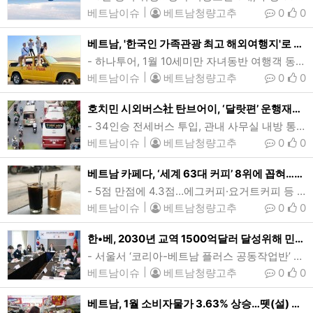
베트남이슈
|
베트남청량고추
0
0
베트남, '한국인 가족관광 최고 해외여행지'로 꼽혀…2년 연속
- 하나투어, 1월 10세미만 자녀동반 여행객 동향 분석…일본·필리핀·괌·중국 순베트남 중남부 판티엣시 무이네의 바우짱 해안사구를 방문한 한국인 가족관광객 모습. 베트남이 지난해에 이어 2년연속 한국인들에게 아동동반 가족여행의 세계최고 해외여행지로 꼽혔다. (사진=VnExpress/Nhu Trung)[인사이드비나=다낭, 임용태 기자] 베트남이 한국인들의 '아이동반 가족단위 여행의 세계 최고해외여행지'로 꼽혔다.하나투어(대표 송미선)이 1월 겨울방학 기간 10세미만 아동동반 가족여행객의 예약자료 등을 토대로…
베트남이슈
|
베트남청량고추
0
0
호치민 시외버스社 탄브어이, ‘달랏편’ 운행재개…영업중단 1년여만
- 34인승 전세버스 투입, 관내 사무실 내방 통해 예약·발권…정기노선 등록은 아직- 2023년 5명 사망사고 당시 규정위반 다수 적발…작년 4월 사업면허 재교부영업면허 취소 이전 운행중이던 호치민시 버스회사 탄브어이의 버스. 동나이성에서 발생한 사망사고로 영업중단했던 탄브어이가 호치민-달랏 운행을 1년여만에 전세버스로 재개했다. (사진=VnExpress/Gia Minh)[인사이드비나=호치민, 투 탄(Thu thanh) 기자] 호치민시 대형버스업체 탄브어이(Thanh Buoi)가 호치민-달랏(Da Lat) 노선 …
베트남이슈
|
베트남청량고추
0
0
베트남 카페다, ‘세계 63대 커피’ 8위에 꼽혀…테이스트아틀라스
- 5점 만점에 4.3점…에그커피·요거트커피 등 현지 유래 커피 순위권베트남 대표 커피인 카페덴다(왼쪽)와 카페쓰어다. 글로벌 미식전문매체 테이스트아틀라스는 세계 63대 커피에 베트남 카페다를 8위로 선정했다. (사진=cafemoc)[인사이드비나=하노이, 장연환 기자] 베트남을 대표하는 전통커피중 하나인 카페다(Ca phe da, 아이스커피)가 글로벌 미식전문매체 테이스트아틀라스(Taste Atlas) 선정 '세계 63대 커피'에 이름을 올렸다.테이스트아틀라스가 최근 발표한 ‘세계 63대 커피(음료)’에 베트남 카…
베트남이슈
|
베트남청량고추
0
0
한•베, 2030년 교역 1500억달러 달성위해 민관협력 강화
- 서울서 ‘코리아-베트남 플러스 공동작업반’ 3차 회의- 美 신정부 출범 대응, 원전협력, 양국기업 애로해소 방안 등 논의‘코리아-베트남 플러스 공동작업반’이 7일 화상으로 열린 3차회의에서 '2030년 교역 1500억달러 목표' 달성을 위한 민관협력 확대 방안을 논의했다. 김종철 산업부 통상협력국장(가운데)과 도 꾹 훙 베트남 공상부 아시아아프리카국장을 수석대표로한 공동작업반은 미국 신정부 출범, 글로벌 공급과잉에 대한 의견교환과 함께 양국간 원전협력 및 기업 애로해소 방안을 논의했다. (사진=산업통상자원부) [인사이드…
베트남이슈
|
베트남청량고추
0
0
베트남, 1월 소비자물가 3.63% 상승…뗏(설) 성수기 소비수요 늘어