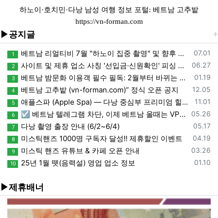
하노이·호치민·다낭 남성 여행 정보 포털: 베트남 고추밭
https://vn-forman.com
▶공지글
등록일
베트남 리얼티비 7월 "하노이 집중 촬영" 및 향후 일정 안내
07.01
1
등록일
사이트 및 제휴 업소 사칭 '선입금·신원확인' 피싱 사기 주의
06.27
2
등록일
베트남 밤문화 이용객 필수 필독: 2월부터 바뀌는 환전 단속 가이드
01.19
3
등록일
베트남 고추밭 (vn-forman.com)” 정식 오픈 공지
12.05
4
등록일
애플스파 (Apple Spa) — 다낭 중심부 프리미엄 힐링 스파, 예약 문의
11.01
5
등록일
☑️ 베트남 텔레그램 차단, 이제 베트남 올때는 VPN도 필수가 됬습니다.
05.26
6
등록일
다낭 촬영 출장 안내 (6/2~6/4)
05.17
7
등록일
미스틱핸즈 1000명 구독자 달성!! 제휴할인 이벤트
04.19
8
등록일
미스틱 핸즈 유튜브 & 카페 오픈 안내
03.26
9
등록일
25년 1월 뗏(음력설) 영업 업소 정보
01.10
10
▶제휴배너