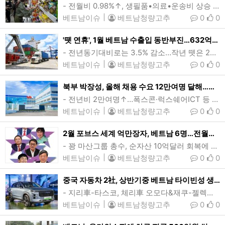
- 전월비 0.98%↑, 생필품•의료•운송비 상승 영향…근원물가 3.07%↑베트남에서 식료품을 구매하기 위해 슈퍼마켓을 방문한 소비자들의 모습. 지난달 베트남의 소비자물가지수(CPI)가 전월에 비해 큰 폭의 상승률을 보였다. (사진=VnExpress/Quynh Tran)[인사이드비나=하노이, 이희상 기자] 지난달 베트남의 소비자물가지수(CPI)가 전월에 비해 큰 폭의 상승률을 보였다.통계총국(GSO)이 6일 내놓은 자료에 따르면, 지난 1월 CPI는 전월대비 0.98%, 전년동기대비 3.63% 각각 상승했다.지난달…
베트남이슈
|
베트남청량고추
0
0
'뗏 연휴', 1월 베트남 수출입 동반부진…632억달러 전월비 10.5%↓
- 전년동기대비로는 3.5% 감소…작년 뗏은 2월- 수출 331억달러 4.3%↓ 수입 300.6억달러 2.6%↓…흑자 30.3억달러- 원자재 수입·가공후 재수출구조…미국·EU·일본서 흑자, 한국·중국·아세안서 적자베트남 떤부-하이퐁항 수출입 컨테이너 야적장 모습. 지난 1월 베트남의 교역액이 전월대비 10.5% 감소한 632억달러로 전월대비 10.5% 감소하는 부진한 모습을 보였다. (사진=VnExpress/Giang Huy)[인사이드비나=하노이, 장연환 기자] 지난달 베트남의 교역액이 두자릿수 감소한 것으로 나타났다.&n…
베트남이슈
|
베트남청량고추
0
0
북부 박장성, 올해 채용 수요 12만여명 달해…고용시장 ‘훈풍’
- 전년비 2만여명↑…폭스콘·럭스쉐어ICT 등 애플 협력사 중심 생산확대 영향- 업계, 인터넷방송·취업설명회 등 뗏(설)연휴 이후 인력유지 및 추가고용 ‘안간힘’애플 주요협력사중 한곳인 중국 럭스쉐어ICT의 베트남 박장성 생산법인. 베트남 북부의 산업중심지중 하나인 박장성의 올해 채용 수요가 외국계 전자기업들의 생산용량 확충에 따라 전년보다 2만여명 늘어난 12만여명에 달할 것으로 나타났다. (사진=박장성산업단지관리위원회)[인사이드비나=하노이, 이승윤 기자] 베트남 북부의 대표적인 산업도시중 하나인 박장성(Bac …
베트남이슈
|
베트남청량고추
0
0
2월 포브스 세계 억만장자, 베트남 6명…전월보다 1명 늘어
- 꽝 마산그룹 총수, 순자산 10억달러 회복에 순위 재진입…세계 2718위- 브엉 빈그룹 회장, 타오 비엣젯항공 CEO 등 6명 합산 134억달러포브스 세계 억만장자에 오른 베트남 부호들. (위에서 아래방향으로) 팜 녓 브엉 빈그룹 회장, 응웬 티 프엉 타오 비엣젯항공 CEO, 호 훙 안 테크콤은행 회장, 쩐 바 즈엉 타코 회장. 응웬 당 꽝 마산그룹 회장. 쩐 딘 롱 호아팟그룹 회장. (사진=tuoitre)[인사이드비나=호치민, 투 탄(Thu thanh) 기자] 포브스 세계 억만장자 순위에 베트남 기업총수 6명이 이름을…
베트남이슈
|
베트남청량고추
0
0
중국 자동차 2社, 상반기중 베트남 타이빈성 생산공장 착공
- 지리車-타스코, 체리車 오모다&재쿠-젤렉심코 등 현지기업 합작투자- 현지 자동차산업 강화 및 공급망 구축, 일자리 창출 따른 지역경제 성장 ‘기대감’지난달 베트남시장에 출시된 오모다&재쿠의 하이브리드 SUV 재쿠J7. 중국 국영 체리자동차와 지리자동차 등 2개사가 상반기중 베트남 북부 타이빈성 생산공장을 착공할 계획이다. (사진=VnExpress/Luong Dung)[인사이드비나=하노이, 떤 풍(Tan phung) 기자] 중국국영 체리자동차(奇瑞汽车, Chery Automobile)와 지리자동차(Geely Auto…
베트남이슈
|
베트남청량고추
0
0