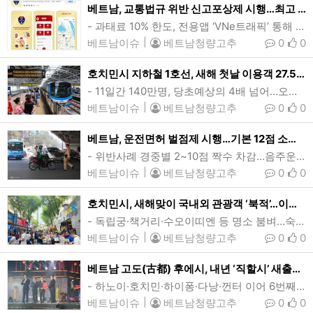
베트남, 교통법규 위반 신고포상제 시행…최고 500만동(196달러)
- 과태료 10% 한도, 전용앱 ‘VNe트래픽’ 통해 제보…전문 파파라치 양산 가능성- 행정처벌 대폭 강화 시행 첫날 1.4만건 적발, 처분액 280억동(110만달러)베트남 교통분야 행정위반 사실조회 및 위반제보앱인 VNe트래픽. 베트남이 올해부터 교통법규 위반 신고자에게 과태료의 10%내, 최고 500만동(196달러)한도의 포상금을 지급한다. (캡쳐=VnExpress)[인사이드비나=하노이, 장연환 기자] 베트남이 올해부터 교통법규 위반 신고자에게 건당 최고 500만동(196달러)의 포상금을 지급한다.베트남 정부는 최근 이…
베트남이슈
|
베트남청량고추
0
0
호치민시 지하철 1호선, 새해 첫날 이용객 27.5만여명…개통후 최대
- 11일간 140만명, 당초예상의 4배 넘어…오는 20일까지 무료운행- 벤탄-투득시 수오이띠엔, 19.7km 구간…편도 소요시간 약 30분호치민시 지하철 1호선 전동차가 플랫폼에 진입하는 모습(윗사진). 호치민시 1호선은 1군 중심부인 벤탄역부터 투득시 수오이띠엔버스터미널역까지 도심과 동부지역 연결성 강화를 목표로 한 호치민시 최초의 지하철로, 총 19.7km 구간에 지하역사 3개, 지상역사 11개 등 총 14개역이 들어섰다. (사진·그래픽=VnExpress/Quynh Tran·Khanh Hoang)[인사이드비나=호치민, 응웬 늇…
베트남이슈
|
베트남청량고추
0
0
베트남, 운전면허 벌점제 시행…기본 12점 소진시 면허취소
- 위반사례 경중별 2~10점 짝수 차감…음주운전 등 고위험 최고 10점- 차종별 적용, 차감내역 1년간 없어야 원상회복…6개월뒤 필기·실기 재응시새해 첫날 베트남 교통경찰이 교통법규를 위반한 오토바이를 단속하고 있다. 베트남이 올해부터 시행하는 운전면허 벌점제는 차종별(A1, A2, B, C 등) 운전면허 소지자에게 12점을 부여한 뒤, 교통법규 위반 사례별로 점수를 짝수(최저 2점, 최고 10점) 차감하는 방식으로 운영된다. (사진=VnExpress/Gia Chinh)[인사이드비나=하노이, 떤 풍(Tan p…
베트남이슈
|
베트남청량고추
0
0
호치민시, 새해맞이 국내외 관광객 ‘북적’…이틀간 75만명
- 독립궁·책거리·수오이띠엔 등 명소 붐벼…숙박객 13.5만명(외국인 4.1만명)- 올해 내국인 4500만명, 외국인 850만명 유치…관광매출 260조동(102억달러) 목표새해 첫날 호치민시 1군 책거리를 방문한 국내외 관광객들의 모습. 을사년(乙巳年) 새해 첫날 호치민시의 관광명소들이 신년 분위기를 즐기러 나온 인파로 북적였다. 호치민시에 따르면 12월31~1월1일 이틀간 도시를 방문한 국내외 관광객은 75만명에 달했던 것으로 추산된다. (사진=baotintuc)[인사이드비나=호치민, 투 탄(Thu thanh) …
베트남이슈
|
베트남청량고추
0
0
베트남 고도(古都) 후에시, 내년 ‘직할시’ 새출발…국회 승인
- 하노이·호치민·하이퐁·다낭·껀터 이어 6번째 중앙정부 직속도시- 문화정체성 갖춘 스마트 유산도시 개발 가속화쩐 탄 먼 베트남 국회의장(오른쪽 첫번째)이 트어티엔후에성 및 후에시 지도부에게 후에시 직할시 승격에 관한 결의안 증서를 전달하고 있는 모습. 베트남 국회가 후에시 직할시 승격안을 가결함에 따라 후에시는 내년부터 베트남 6번째 직할시로 새롭게 거듭날 예정이다. (사진=baochinhphu)[인사이드비나=다낭, 임용태 기자] 베트남 중부 고도(古都) 후에시(Hue)가 내년 1월1일부터 직할시로 승격된다. 하노이와 호…
베트남이슈
|
베트남청량고추
0
0