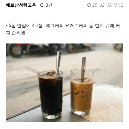
베트남청량고추
0건
25-02-08 15:12
- 5점 만점에 4.3점…에그커피·요거트커피 등 현지 유래 커
피 순위권