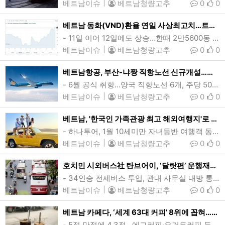
베트남이슈
|
베트남청량고추
0
0
베트남 동화(VND)환율 연일 사상최고치…트럼프 ‘관세폭탄’ 우려
- 11일 이어 12일에도 상승…한때 2만5600동 기록- 대미 무역흑자 1718억달러, 4위국…정부, 대응시나리오 마련 고심달러대비 베트남 동화(VND) 환율이 연일 상승(동화가치 하락)하며 사상최고치 행진을 하고 있다. 12일 동화 환율은 전거래일보다 35동(0.22%) 오른 2만5565동으로 전일의 사상최고치를 경신했으며 장중 2만5600동까지 치솟기도 했다. (사진=VnExpress/ 그래픽=인베스팅닷컴)[인사이드비나=호치민, 윤준호 기자] 베트남 달러•동화(VND) 환율이 연일 상승(동화가치 하락)하며 사상 최고치…
베트남이슈
|
베트남청량고추
0
0
베트남항공, 부산-냐짱 직항노선 신규개설…매일 왕복운항
- 6월 공식 취항…양국 직항노선 6개, 주당 50여편으로 늘어베트남국영 베트남항공이 오는 6월부터 부산과 냐짱을 잇는 직항노선을 신규 취항, 매일 1회 왕복 운항할 계획이다. (사진=베트남항공)[인사이드비나=호치민, 윤준호 기자] 베트남국영 베트남항공(Vietnam Airlines 증권코드 HVN)이 부산과 냐짱(Nha Trang)을 잇는 직항노선을 신규 개설, 취항한다.베트남항공에 따르면, 냐짱-부산 노선은 오는 6월1일부터 매일 1회 왕복 운항될 예정이다.베트남항공은 “이번 새로운 부산-냐짱 취항은 국제선 확장 전략에…
베트남이슈
|
베트남청량고추
0
0
베트남, '한국인 가족관광 최고 해외여행지'로 꼽혀…2년 연속
- 하나투어, 1월 10세미만 자녀동반 여행객 동향 분석…일본·필리핀·괌·중국 순베트남 중남부 판티엣시 무이네의 바우짱 해안사구를 방문한 한국인 가족관광객 모습. 베트남이 지난해에 이어 2년연속 한국인들에게 아동동반 가족여행의 세계최고 해외여행지로 꼽혔다. (사진=VnExpress/Nhu Trung)[인사이드비나=다낭, 임용태 기자] 베트남이 한국인들의 '아이동반 가족단위 여행의 세계 최고해외여행지'로 꼽혔다.하나투어(대표 송미선)이 1월 겨울방학 기간 10세미만 아동동반 가족여행객의 예약자료 등을 토대로…
베트남이슈
|
베트남청량고추
0
0
호치민 시외버스社 탄브어이, ‘달랏편’ 운행재개…영업중단 1년여만
- 34인승 전세버스 투입, 관내 사무실 내방 통해 예약·발권…정기노선 등록은 아직- 2023년 5명 사망사고 당시 규정위반 다수 적발…작년 4월 사업면허 재교부영업면허 취소 이전 운행중이던 호치민시 버스회사 탄브어이의 버스. 동나이성에서 발생한 사망사고로 영업중단했던 탄브어이가 호치민-달랏 운행을 1년여만에 전세버스로 재개했다. (사진=VnExpress/Gia Minh)[인사이드비나=호치민, 투 탄(Thu thanh) 기자] 호치민시 대형버스업체 탄브어이(Thanh Buoi)가 호치민-달랏(Da Lat) 노선 …
베트남이슈
|
베트남청량고추
0
0
베트남 카페다, ‘세계 63대 커피’ 8위에 꼽혀…테이스트아틀라스
- 5점 만점에 4.3점…에그커피·요거트커피 등 현지 유래 커피 순위권베트남 대표 커피인 카페덴다(왼쪽)와 카페쓰어다. 글로벌 미식전문매체 테이스트아틀라스는 세계 63대 커피에 베트남 카페다를 8위로 선정했다. (사진=cafemoc)[인사이드비나=하노이, 장연환 기자] 베트남을 대표하는 전통커피중 하나인 카페다(Ca phe da, 아이스커피)가 글로벌 미식전문매체 테이스트아틀라스(Taste Atlas) 선정 '세계 63대 커피'에 이름을 올렸다.테이스트아틀라스가 최근 발표한 ‘세계 63대 커피(음료)’에 베트남 카…