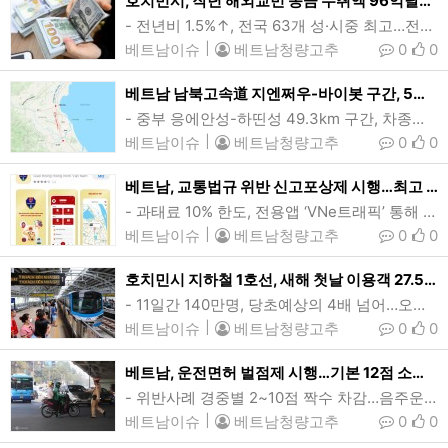
호치민시, 작년 해외교민 송금 수취액 96억달러…역대 최고치
- 전년비 1.5%↑, 전국 63개 성·시중 최고…전체 유입액의 60%- 외화 수급균형 효과, 통화·환율 정책 수립에 도움지난해 호치민시의 해외교민 송금 수취액이 전년대비 1.5% 늘어난 96억달러로 역대 최고치를 기록했다. 이는 작년 베트남으로 유입된 해외송금액 전체의 60%에 달하는 것이다. (사진=VnExpress)[인사이드비나=호치민, 투 탄(Thu thanh) 기자] 지난해 호치민시의 해외송금 수취액이 96억달러로 역대 최고치를 기록했다.10일 베트남 중앙은행(SBV) 호치민지사에 따르면 지난해 호치민시에…
베트남이슈
|
베트남청량고추
0
0
베트남 남북고속道 지엔쩌우-바이봇 구간, 5일부터 통행료 징수
- 중부 응에안성-하띤성 49.3km 구간, 차종별 8.2만~31.2만동(3.2~12.3달러)- 2021년 착공, 작년 6월 전구간 개통…누적 통행량 350만여대베트남 남북고속도로 동부구간중 하나인 지엔쩌우-바이봇 고속도로는 45번 국도-응이선 구간, 응이선-지엔쩌우 구간 등과 함께 하노이 팝번고속도로부터 하띤성 득토현(Duc Tho)까지 300km에 달하는 국토 종단축을 형성하고 있다. (사진·그래픽=VnExpress/Duc Hung·Dang Hieu)[인사이드비나=다낭, 임용태 기자] 오는 5일부터 베트남 남북고속도로 …
베트남이슈
|
베트남청량고추
0
0
베트남, 교통법규 위반 신고포상제 시행…최고 500만동(196달러)
- 과태료 10% 한도, 전용앱 ‘VNe트래픽’ 통해 제보…전문 파파라치 양산 가능성- 행정처벌 대폭 강화 시행 첫날 1.4만건 적발, 처분액 280억동(110만달러)베트남 교통분야 행정위반 사실조회 및 위반제보앱인 VNe트래픽. 베트남이 올해부터 교통법규 위반 신고자에게 과태료의 10%내, 최고 500만동(196달러)한도의 포상금을 지급한다. (캡쳐=VnExpress)[인사이드비나=하노이, 장연환 기자] 베트남이 올해부터 교통법규 위반 신고자에게 건당 최고 500만동(196달러)의 포상금을 지급한다.베트남 정부는 최근 이…
베트남이슈
|
베트남청량고추
0
0
호치민시 지하철 1호선, 새해 첫날 이용객 27.5만여명…개통후 최대
- 11일간 140만명, 당초예상의 4배 넘어…오는 20일까지 무료운행- 벤탄-투득시 수오이띠엔, 19.7km 구간…편도 소요시간 약 30분호치민시 지하철 1호선 전동차가 플랫폼에 진입하는 모습(윗사진). 호치민시 1호선은 1군 중심부인 벤탄역부터 투득시 수오이띠엔버스터미널역까지 도심과 동부지역 연결성 강화를 목표로 한 호치민시 최초의 지하철로, 총 19.7km 구간에 지하역사 3개, 지상역사 11개 등 총 14개역이 들어섰다. (사진·그래픽=VnExpress/Quynh Tran·Khanh Hoang)[인사이드비나=호치민, 응웬 늇…
베트남이슈
|
베트남청량고추
0
0
베트남, 운전면허 벌점제 시행…기본 12점 소진시 면허취소
- 위반사례 경중별 2~10점 짝수 차감…음주운전 등 고위험 최고 10점- 차종별 적용, 차감내역 1년간 없어야 원상회복…6개월뒤 필기·실기 재응시새해 첫날 베트남 교통경찰이 교통법규를 위반한 오토바이를 단속하고 있다. 베트남이 올해부터 시행하는 운전면허 벌점제는 차종별(A1, A2, B, C 등) 운전면허 소지자에게 12점을 부여한 뒤, 교통법규 위반 사례별로 점수를 짝수(최저 2점, 최고 10점) 차감하는 방식으로 운영된다. (사진=VnExpress/Gia Chinh)[인사이드비나=하노이, 떤 풍(Tan p…
베트남이슈
|
베트남청량고추
0
0