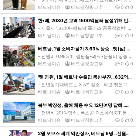
베트남이슈
|
베트남청량고추
0
0
한•베, 2030년 교역 1500억달러 달성위해 민관협력 강화
- 서울서 ‘코리아-베트남 플러스 공동작업반’ 3차 회의- 美 신정부 출범 대응, 원전협력, 양국기업 애로해소 방안 등 논의‘코리아-베트남 플러스 공동작업반’이 7일 화상으로 열린 3차회의에서 '2030년 교역 1500억달러 목표' 달성을 위한 민관협력 확대 방안을 논의했다. 김종철 산업부 통상협력국장(가운데)과 도 꾹 훙 베트남 공상부 아시아아프리카국장을 수석대표로한 공동작업반은 미국 신정부 출범, 글로벌 공급과잉에 대한 의견교환과 함께 양국간 원전협력 및 기업 애로해소 방안을 논의했다. (사진=산업통상자원부) [인사이드…
베트남이슈
|
베트남청량고추
0
0
베트남, 1월 소비자물가 3.63% 상승…뗏(설) 성수기 소비수요 늘어
- 전월비 0.98%↑, 생필품•의료•운송비 상승 영향…근원물가 3.07%↑베트남에서 식료품을 구매하기 위해 슈퍼마켓을 방문한 소비자들의 모습. 지난달 베트남의 소비자물가지수(CPI)가 전월에 비해 큰 폭의 상승률을 보였다. (사진=VnExpress/Quynh Tran)[인사이드비나=하노이, 이희상 기자] 지난달 베트남의 소비자물가지수(CPI)가 전월에 비해 큰 폭의 상승률을 보였다.통계총국(GSO)이 6일 내놓은 자료에 따르면, 지난 1월 CPI는 전월대비 0.98%, 전년동기대비 3.63% 각각 상승했다.지난달…
베트남이슈
|
베트남청량고추
0
0
'뗏 연휴', 1월 베트남 수출입 동반부진…632억달러 전월비 10.5%↓
- 전년동기대비로는 3.5% 감소…작년 뗏은 2월- 수출 331억달러 4.3%↓ 수입 300.6억달러 2.6%↓…흑자 30.3억달러- 원자재 수입·가공후 재수출구조…미국·EU·일본서 흑자, 한국·중국·아세안서 적자베트남 떤부-하이퐁항 수출입 컨테이너 야적장 모습. 지난 1월 베트남의 교역액이 전월대비 10.5% 감소한 632억달러로 전월대비 10.5% 감소하는 부진한 모습을 보였다. (사진=VnExpress/Giang Huy)[인사이드비나=하노이, 장연환 기자] 지난달 베트남의 교역액이 두자릿수 감소한 것으로 나타났다.&n…
베트남이슈
|
베트남청량고추
0
0
북부 박장성, 올해 채용 수요 12만여명 달해…고용시장 ‘훈풍’
- 전년비 2만여명↑…폭스콘·럭스쉐어ICT 등 애플 협력사 중심 생산확대 영향- 업계, 인터넷방송·취업설명회 등 뗏(설)연휴 이후 인력유지 및 추가고용 ‘안간힘’애플 주요협력사중 한곳인 중국 럭스쉐어ICT의 베트남 박장성 생산법인. 베트남 북부의 산업중심지중 하나인 박장성의 올해 채용 수요가 외국계 전자기업들의 생산용량 확충에 따라 전년보다 2만여명 늘어난 12만여명에 달할 것으로 나타났다. (사진=박장성산업단지관리위원회)[인사이드비나=하노이, 이승윤 기자] 베트남 북부의 대표적인 산업도시중 하나인 박장성(Bac …
베트남이슈
|
베트남청량고추
0
0
2월 포브스 세계 억만장자, 베트남 6명…전월보다 1명 늘어