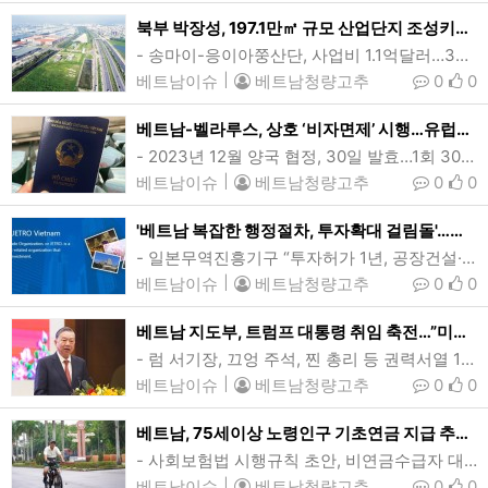
북부 박장성, 197.1만㎡ 규모 산업단지 조성키로…부총리 승인
- 송마이-응이아쭝산단, 사업비 1.1억달러…30개월내 완공계획베트남 북부 박장성 송마이-응아이쭝산업단지 개발예정지. 산업단지는 200헥타르 규모로 총사업비 1억1180만달러가 투입될 예정이다. (사진=baochinhphu)[인사이드비나=하노이, 떤 풍(Tan phung) 기자] 베트남 북부 박장성(Bac Giang)에 200헥타르 규모의 산업단지가 들어설 예정이다.쩐 홍 하(Tran Hong Ha) 베트남 부총리는 197.1헥타르(197.1만㎡) 규모 송마이-응이아쭝산업단지(Song Mai-Nghia Trung)…
베트남이슈
|
베트남청량고추
0
0
베트남-벨라루스, 상호 ‘비자면제’ 시행…유럽국가 최초
- 2023년 12월 양국 협정, 30일 발효…1회 30일 최장 연 90일베트남과 벨라루스가 이달말부터 상호 비자 면제 조치를 시행한다. 베트남과 상호 비자 면제 협정을 체결한 유럽 국가는 벨라루스가 처음이다. (사진=VnExpress/Pham Du)[인사이드비나=하노이, 떤 풍(Tan phung) 기자] 베트남과 벨라루스가 이달말부터 상호 비자 면제 조치를 시행한다. 베트남과 상호 비자면제 협정을 체결한 유럽국가는 벨라루스가 처음이다.양국 상호 비자면제는 앞서 지난 2023년 12월 레 티 투 항(Le Thi Thu Ha…
베트남이슈
|
베트남청량고추
0
0
'베트남 복잡한 행정절차, 투자확대 걸림돌'…현지진출 日기업 조사
- 일본무역진흥기구 “투자허가 1년, 공장건설·보수 0.5년”- 작년 투자 35억달러 48%↓…“1~2년내 확장계획” 56%, 시장매력도는 여전일본무역진흥기구(JETRO) 호치민사무소는 현지진출 일본기업의 경영애로사항 조사결과 복잡한 행정절차가 투자확대의 걸림돌이 되고있다며 사업환경 개선을 정부당국에 촉구했다. (사진=Jetro베트남 홈페이지 캡쳐)[인사이드비나=호치민, 윤준호 기자] 베트남에 진출한 일본기업들이 복잡한 행정 절차에 대한 불만을 쏟아내며 사업환경 개선을 정부 당국에 촉구하고 나섰다.마츠모토 노부유키(Nobuyuki …
베트남이슈
|
베트남청량고추
0
0
베트남 지도부, 트럼프 대통령 취임 축전…”미국은 중요한 파트너”
- 럼 서기장, 끄엉 주석, 찐 총리 등 권력서열 1~3위 최고위급베트남 권력서열 1위인 또 럼 공산당 서기장. 럼 서기장을 비롯한 베트남 최고위 지도부가 20일(현지시간) 도널드 트럼프 제47대 미국 대통령의 취임에 축전을 보냈다. (사진=VnExpress/Luu Quy)[인사이드비나=하노이, 이희상 기자] 또 럼(To Lam) 베트남 공산당 서기장을 비롯한 지도부가 20일(현지시간) 도널드 트럼프 제47대 미국 대통령의 취임에 축전을 보냈다.럼 서기장과 르엉 끄엉(Luong Cuong) 국가주석, 팜 민 찐(Pham M…
베트남이슈
|
베트남청량고추
0
0
베트남, 75세이상 노령인구 기초연금 지급 추진…월 50만동(20달러)
- 사회보험법 시행규칙 초안, 비연금수급자 대상…승인시 7월 시행- 향후 5년간 40.5조동(16억달러) 지출 전망…노인복지 사각지대 해소방안베트남 탄화시 호이안공원에서 자전거를 타고있는 노인의 모습. 베트남이 노령인구의 복지 사각지대를 해소하기 위해 75세이상 비연금수급자를 대상으로 월 50만동(20달러)의 기초연금을 지급하는 방안을 추진하고 있다. (사진=VnExpress/Le Hoang)[인사이드비나=하노이, 장연환 기자] 베트남이 75세이상 노인에 1인당 월 50만동(20달러)의 기초노령연금을 지급하는 방안을 추진하…
베트남이슈
|
베트남청량고추
0
0