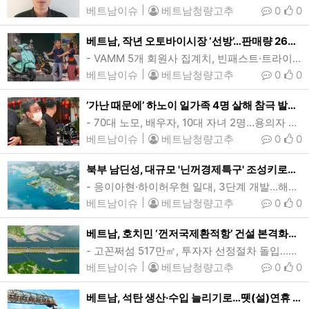
베트남이슈
|
베트남청량고추
0
0
베트남, 작년 오토바이시장 ‘선방’…판매량 265만여대 전년비 5.4%↑
- VAMM 5개 회원사 집계치, 빈패스트·트라이엄프 등은 빠져…혼다 시장점유율 81%지난해 10월 열린 베트남모토쇼(VMS)에 참가했던 대만 SYM의 스쿠터모델. 지난해 베트남의 오토바이 신차 판매대수는 전년대비 5.4% 늘어난 265.4만대를 기록했다. 브랜드별 시장점유율은 혼다가 전체의 81%로 독주 체제를 유지했다. (사진=VnExpress/Pham Trung)[인사이드비나=호치민, 투 탄(Thu thanh) 기자] 지난해 베트남의 오토바이 신차 판매대수가 소폭 증가한 것으로 나타났다.베트남오토바이…
베트남이슈
|
베트남청량고추
0
0
’가난 때문에’ 하노이 일가족 4명 살해 참극 발생
- 70대 노모, 배우자, 10대 자녀 2명…용의자 50대 남성 붕따우서 체포하노이 일가족 4명 살해사건의 용의자 V씨가 공안에 붙잡혀 이송되고 있다. 용의자인 50대 남성은 가난을 이유로 노모와 배우자, 어린 자녀 둘을 모두 살해하는 참극을 저질렀다. (사진=인민공안)[인사이드비나=하노이, 장연환 기자] 베트남 수도 하노이에서 가난을 이유로 50대 현지 남성이 노모와 배우자, 어린 자녀 둘을 모두 살해하는 안타까운 사건이 발생했다.하노이시 공안 경찰국은 “푸쑤옌현(Phu Xuyen) 일가족 살해사건의 용의자 V씨(52)를…
베트남이슈
|
베트남청량고추
0
0
북부 남딘성, 대규모 '닌꺼경제특구' 조성키로…140㎢(4억6280만여평)
- 응이아현·하이허우현 일대, 3단계 개발…해안경제구역 거듭나- 홍강삼각주, 통킹만 경제권 전반에 성장모멘텀 제공- 남딘성 2030년까지 250㎢ 규모 공단 10곳 추가개발 추진베트남 북부 남딘성에 조성될 닌꺼경제특구 조감도. 닌꺼경제특구는 140㎢ 규모로 완공시 해안경제구역으로 거듭나 남딘성은 물론 홍강삼각주와 통킹만 경제권 전반에 성장모멘텀을 제공할 것으로 기대된다. (사진=남딘성 정부포털)[인사이드비나=하노이, 장연환 기자] 베트남 북부 남딘성(Nam Dinh)에 1만3950헥타르(139.5㎢)의 대규모 경제특구가 조…
베트남이슈
|
베트남청량고추
0
0
베트남, 호치민 ‘껀저국제환적항’ 건설 본격화…총리 투자정책 승인
- 고꼰쩌섬 517만㎡, 투자자 선정절차 돌입…사업비 최소 50조동(19.7억달러)- 25만DWT급 컨테이너 접안…매년 세수 40조동, 고용 등 경제적 파급효과 기대호치민 껀저국제환적항 조감도. 호치민시의 숙원사업중 하나인 껀저국제컨테이너환적항 개발사업이 총리의 투자정책 승인에 따라 본격 추진될 것으로 예상된다. 껀저항 개발사업은 대형 선박이 접안할 수있는 컨테이너항만과 해상물류시설 등 다목적 심해항 건설을 주요 내용으로 담고 있다. (그래픽=Portcoast)[인사이드비나=호치민, 투 탄(Thu thanh) 기자…
베트남이슈
|
베트남청량고추
0
0
베트남, 석탄 생산·수입 늘리기로…뗏(설)연휴 전력 안정적 공급