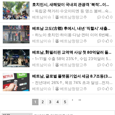
호치민시, 새해맞이 국내외 관광객 ‘북적’…이틀간 75만명
- 독립궁·책거리·수오이띠엔 등 명소 붐벼…숙박객 13.5만명(외국인 4.1만명)- 올해 내국인 4500만명, 외국인 850만명 유치…관광매출 260조동(102억달러) 목표새해 첫날 호치민시 1군 책거리를 방문한 국내외 관광객들의 모습. 을사년(乙巳年) 새해 첫날 호치민시의 관광명소들이 신년 분위기를 즐기러 나온 인파로 북적였다. 호치민시에 따르면 12월31~1월1일 이틀간 도시를 방문한 국내외 관광객은 75만명에 달했던 것으로 추산된다. (사진=baotintuc)[인사이드비나=호치민, 투 탄(Thu thanh) …
베트남이슈
|
베트남청량고추
0
0
베트남 고도(古都) 후에시, 내년 ‘직할시’ 새출발…국회 승인
- 하노이·호치민·하이퐁·다낭·껀터 이어 6번째 중앙정부 직속도시- 문화정체성 갖춘 스마트 유산도시 개발 가속화쩐 탄 먼 베트남 국회의장(오른쪽 첫번째)이 트어티엔후에성 및 후에시 지도부에게 후에시 직할시 승격에 관한 결의안 증서를 전달하고 있는 모습. 베트남 국회가 후에시 직할시 승격안을 가결함에 따라 후에시는 내년부터 베트남 6번째 직할시로 새롭게 거듭날 예정이다. (사진=baochinhphu)[인사이드비나=다낭, 임용태 기자] 베트남 중부 고도(古都) 후에시(Hue)가 내년 1월1일부터 직할시로 승격된다. 하노이와 호…
베트남이슈
|
베트남청량고추
0
0
베트남, 對필리핀 교역액 사상 첫 80억달러 돌파
- 1~11월 수출 58억 23%↑, 수입 23억달러 5%↓…무역흑자 35억달러- 쌀 수출 25억달러 57.2%↑…자동차•기계•커피 등 주력품목 전반 호조세지난 10월 제12회 필리핀 전기차 서밋(PEVS)에서 참가한 빈패스트의 현지시장 VF7 출시 행사 당시 모습. 올들어 베트남과 필리핀간 교역액이 사상 처음으로80억달러 고지를 넘어섰으며, 올해 최고 85억달러에 달할 것으로 예상된다. (사진=빈패스트)[인사이드비나=하노이, 장연환 기자] 올들어 베트남의 대(對) 필리핀 교역액이 역대 최고치를 기록한 것으로 나타났다.31…
베트남이슈
|
베트남청량고추
0
0
베트남, 글로벌 플랫폼기업서 세금 8.7조동(3.4억달러) 징수…구글·넷플릭스 등
- 전년대비 26%↑, 목표 74% 초과 달성…전자정보포털 등록기업 120곳베트남이 올해 구글과 메타, 넷플릭스 등의 글로벌 플랫폼기업들로부터 거둬들인 세금이 8.7조동(3.4억달러)에 이른 것으로 집계됐다. 이는 전년대비 26% 증가한 것이며 연간목표를 74% 초과달성한 것이다. (사진=VnExpress)[인사이드비나=하노이, 이희상 기자] 올해 구글과 메타(옛 페이스북), 넷플릭스 등의 글로벌 플랫폼기업이 베트남 세무당국에 납부한 세금이 8조7000억동(3억4140만여달러)에 달한 것으로 나타났다.31일 세무총…
베트남이슈
|
베트남청량고추
0
0
1
2
3
4
5