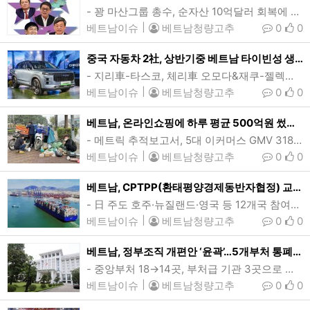
- 꽝 마산그룹 총수, 순자산 10억달러 회복에 순위 재진입…세계 2718위- 브엉 빈그룹 회장, 타오 비엣젯항공 CEO 등 6명 합산 134억달러포브스 세계 억만장자에 오른 베트남 부호들. (위에서 아래방향으로) 팜 녓 브엉 빈그룹 회장, 응웬 티 프엉 타오 비엣젯항공 CEO, 호 훙 안 테크콤은행 회장, 쩐 바 즈엉 타코 회장. 응웬 당 꽝 마산그룹 회장. 쩐 딘 롱 호아팟그룹 회장. (사진=tuoitre)[인사이드비나=호치민, 투 탄(Thu thanh) 기자] 포브스 세계 억만장자 순위에 베트남 기업총수 6명이 이름을…
베트남이슈
|
베트남청량고추
0
0
중국 자동차 2社, 상반기중 베트남 타이빈성 생산공장 착공
- 지리車-타스코, 체리車 오모다&재쿠-젤렉심코 등 현지기업 합작투자- 현지 자동차산업 강화 및 공급망 구축, 일자리 창출 따른 지역경제 성장 ‘기대감’지난달 베트남시장에 출시된 오모다&재쿠의 하이브리드 SUV 재쿠J7. 중국 국영 체리자동차와 지리자동차 등 2개사가 상반기중 베트남 북부 타이빈성 생산공장을 착공할 계획이다. (사진=VnExpress/Luong Dung)[인사이드비나=하노이, 떤 풍(Tan phung) 기자] 중국국영 체리자동차(奇瑞汽车, Chery Automobile)와 지리자동차(Geely Auto…
베트남이슈
|
베트남청량고추
0
0
베트남, 온라인쇼핑에 하루 평균 500억원 썼다…전년비 37.4%↑
- 메트릭 추적보고서, 5대 이커머스 GMV 318.9조동(약 127억달러)…이외 SNS·외국플랫폼 미포함- 생필품 구매 추세 두드러져, 정품·수입산 선호도↑…가격경쟁력 ‘핵심’하노이시 유이떤길 일대 배송플랫폼 소속 직원들이 상품을 수령할 소비자들을 기다리고 있다. 베트남의 전자상거래시장이 연평균 두자릿수 성장세를 유지중인 가운데 지난해 베트남인들이 온라인쇼핑에 지출한 돈이 하루 평균 8737억동(약 3470.7만달러)에 달한 것으로 나타났다. (사진=VnExpress/Ngoc Thanh)[인사이드비나=하노이, 이승윤 기자]&nbs…
베트남이슈
|
베트남청량고추
0
0
베트남, CPTPP(환태평양경제동반자협정) 교역액 1000억달러 돌파
- 日 주도 호주·뉴질랜드·영국 등 12개국 참여…1020억달러 전년비 6.8%↑- 전체 무역액중 13.1%, 흑자 94억달러 2배↑…거시경제 안정화 기여지난해 베트남과 CPTPP(환태평양경제동반자협정) 회원국간 교역액이 전년대비 6.8% 늘어난 1020억달러를 기록했다. 베트남 전체 교역액 가운데 CPTPP와의 교역액은 13.1% 비중을 차지했다. (사진=사이공신항공사)[인사이드비나=하노이, 장연환 기자] 지난해 베트남과 CPTPP(환태평양경제동반자협정) 회원국간 교역액이 1000억달러를 돌파한 것으로 나타났다.…
베트남이슈
|
베트남청량고추
0
0
베트남, 정부조직 개편안 ‘윤곽’…5개부처 통폐합
- 중앙부처 18→14곳, 부처급 기관 3곳으로 축소…이달중 국회 특별심의- 기획투자부+재정부, 교통운송부+건설부- 농업농촌개발부+자연자원환경부, 정보통신부+과학기술부, 노동보훈사회부+내무부하노이시 바딘군에 위치한 베트남정부 청사. 정부가 마련한 조직축소 개편안이 국회에서 통과되면 현재 18개인 중앙부처는 5개 부처 통폐합, 1개 부처 신설로 모두 14곳으로 줄어들며, 부처급 기관은 4개로 조정된다. (사진=베트남정부포털)[인사이드비나=하노이, 떤 풍(Tan phung) 기자] 베트남정부가 추진해온 정부조직 축소 개편안의 …
베트남이슈
|
베트남청량고추
0
0