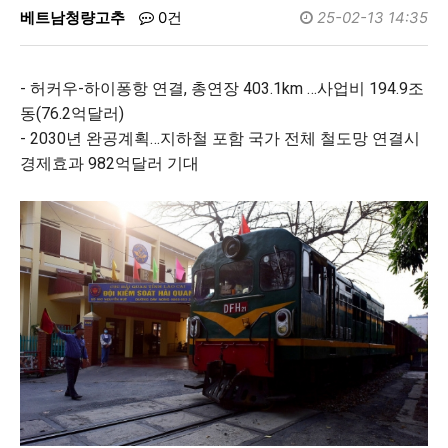
베트남청량고추
0건
25-02-13 14:35
- 허커우-하이퐁항 연결, 총연장 403.1km …사업비 194.9조
동(76.2억달러)
- 2030년 완공계획…지하철 포함 국가 전체 철도망 연결시
경제효과 982억달러 기대