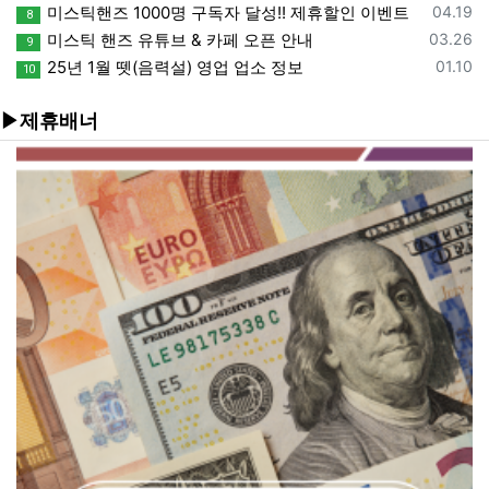
등록일
미스틱핸즈 1000명 구독자 달성!! 제휴할인 이벤트
04.19
8
등록일
미스틱 핸즈 유튜브 & 카페 오픈 안내
03.26
9
등록일
25년 1월 뗏(음력설) 영업 업소 정보
01.10
10
▶제휴배너