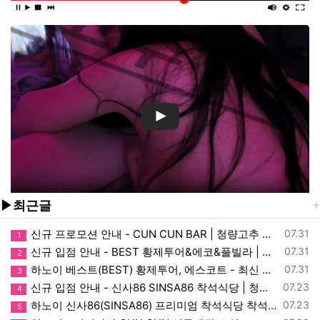
▶최근글
등록일
신규 프로모션 안내 - CUN CUN BAR | 청량고추 오리지널 소식
07.31
1
등록일
신규 입점 안내 - BEST 황제투어&에코&풀빌라 | 청량고추 오리지널 소식
07.31
2
등록일
하노이 베스트(BEST) 황제투어, 에스코트 - 최신 예약방법, 가격, 매장정보, 이용, 할인 안내
07.31
3
등록일
신규 입점 안내 - 신사86 SINSA86 착석식당 | 청량고추 오리지널 소식
07.23
4
등록일
하노이 신사86(SINSA86) 프리미엄 착석식당 착석바 - 최신 예약방법, 가격, 매장, 이용, 할인 정보
07.23
5