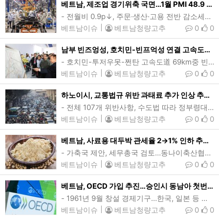
베트남, 제조업 경기위축 국면…1월 PMI 48.9 두달연속 기준치 하회
- 전월비 0.9p↓, 주문·생산·고용 전반 감소세…줄어든 일감에 작업잔고↓- 생산비 증가세 둔화, 인플레이션 완화 영향…업계 수요진작 목적 단가인하 단행베트남의 제조업 PMI는 새해 첫달 48.9를 기록, 2개월 연속 기준치(50)를 하회하며 경기위축 국면을 보였다. 1월 PMI 감소는 주로 신규주문과 생산, 고용 감소에 기인했다. (사진=vneconomy)[인사이드비나=하노이, 이희상 기자] 새해 첫달 베트남의 제조업 PMI(구매관리자지수)가 전월에 이어 2개월 연속 기준치를 밑돌면서 제조업 경기가 위축 국면에 들어선 것&nbs…
베트남이슈
|
베트남청량고추
0
0
남부 빈즈엉성, 호치민-빈프억성 연결 고속도로 착공…2027년중 완공
- 호치민-투저우못-쩐탄 고속도道 69km중 빈즈엉성 구간…1단계 3.5억달러 투자- 총사업비 17.4조동(6.9억달러), 중부고원-동남부 롱탄신공항 등 연결성 개선팜 민 찐 총리(국방색 상의)가 호치민-투저우못-쩐탄 고속도로 건설계획에 대한 설명을 듣고 있는 모습. 빈즈엉성 인민위원회는 행정부 지도자들이 참석한 가운데 호치민-투저우못-쩐탄 고속도로의 빈즈엉성 구간 기공식을 1일 개최했다. (사진=VnExpress/Phuoc Tuan)[인사이드비나=호치민, 투 탄(Thu thanh) 기자] 베트남 남부 호치민시와 …
베트남이슈
|
베트남청량고추
0
0
하노이시, 교통법규 위반 과태료 추가 인상 추진…최고 2배
- 전체 107개 위반사항, 수도법 따라 정부령대비 2배 범위내 인상가능- 교통문화·준법정신 함양위해 필요…음주운전·측정불응·약물운전 등 최고 6000만동끝없이 밀려드는 차량들로 정체 현상이 발생한 하노이시의 한 대로의 모습. 올들어 베트남이 교통법규 위반에 처분되는 과태료를 대폭 인상한 가운데 하노이시는 이보다 더 높은 과태료를 부과하는 방안을 추진하고 있다. (사진=VnExpress/Pham Chieu)[인사이드비나=하노이, 떤 풍(Tan phung) 기자] 올들어 베트남이 교통법규 위반에 처분되는 과태료를 대폭 인상한…
베트남이슈
|
베트남청량고추
0
0
베트남, 사료용 대두박 관세율 2→1% 인하 추진…축산업 지원방안
- 가축국 제안, 세무총국 검토…동나이축산협회·가축사료생산·수입기업 청원베트남이 국내 축산업과 가축생산업을 지원·강화하기 위한 방안으로 가축사료용 수입산 대두박의 관세를 현행 2%에서 1%로 인하를 추진하고 있다. (사진=thesaigontimes)[인사이드비나=호치민, 투 탄(Thu thanh) 기자] 베트남이 국내 축산업과 가축생산업을 지원·강화하기 위한 방안으로 가축사료용 수입산 대두박(대두에서 기름을 짜고 남은 콩찌꺼기)의 관세 인하를 추진하고 있다.농업농촌개발부 가축국은 최근 가축사료로 수입되는 대두박에 부과되는 …
베트남이슈
|
베트남청량고추
0
0
베트남, OECD 가입 추진…승인시 동남아 첫번째 회원국
- 1961년 9월 창설 경제기구…한국, 일본 등 아시아 2개국 포함 38개국- 가입까지 최소 수년 소요…동남아선 인니·태국 1호 경쟁베트남이 경제협력개발기구(OECD) 가입을 추진하고 있다. 팜 민 찐 베트남 총리는 22일 스위스 다보스에서 열린 세계경제포럼(WEF·다보스포럼) 연차총회에서 마티아스 콜먼 OECD 사무총장과 회담을 갖고 가입 의향을 전달했다. 현재 기준으로 베트남이 OECD 회원국으로 합류한다면, 동남아 첫번째 가입국이 된다. (사진=nghiencuuquocte)[인사이드비나=하노이, 장…
베트남이슈
|
베트남청량고추
0
0