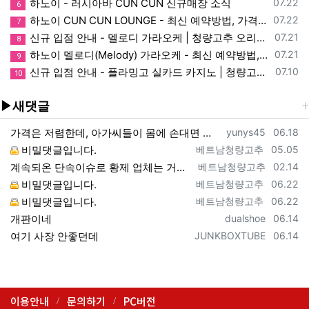
등록일
하노이 - 러시아바 CUN CUN 신규매장 소식
07.22
6
등록일
하노이 CUN CUN LOUNGE - 최신 예약방법, 가격, 매장정보, 이용안내
07.22
7
등록일
신규 입점 안내 - 멜로디 가라오케 | 청량고추 오리지널 소식
07.21
8
등록일
하노이 멜로디(Melody) 가라오케 - 최신 예약방법, 가격, 매장, 이용, 할인 정보
07.21
9
등록일
신규 입점 안내 - 플라밍고 실카드 카지노 | 청량고추 오리지널 소식
07.10
10
▶새댓글
등록자
등록일
가격은 저렴한데, 아가씨들이 몸에 손대면 질색합니다. 손톱 손질,면도도 기분따라 할때도 있고안하고 넘어갈때가 많아요. 표기는 입,손 되어…
yunys45
06.18
등록자
등록일
비밀댓글입니다.
베트남청량고추
05.05
등록자
등록일
계속되온 단속이슈로 황제 업체는 거의 다 빠젓고 , 에코, 출장업소로 문의하시는게 좋을듯 합니다. 아래 링크 참고하세요. https://vi…
베트남청량고추
02.14
등록자
등록일
비밀댓글입니다.
베트남청량고추
06.22
등록자
등록일
비밀댓글입니다.
베트남청량고추
06.22
등록자
등록일
개판이네
dualshoe
06.14
등록자
등록일
여기 사장 안좋던데
JUNKBOXTUBE
06.14
하단 네비
이용안내
문의하기
PC버전