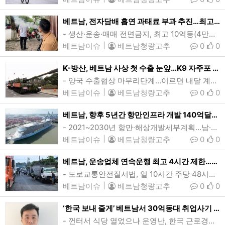
베트남, 전자담배 흡연 과태료 부과 추진…최고 80달러
- 생산·운송·매매 전면금지, 최고 10억동(4만달러) 또는 징역…흡연 처벌규정 부재- 보건부, 시행령 개정안 초안…추가적발시 과태료 2배 누진적 제재하노이의 한 거리에서 전자담배를 피우고있는 시민. 올들어 베트남이 전자담배(가열담배 포함) 생산과 운송, 매매, 사용 등을 전면금지한 가운데 전자담배 사용자에게 100만~200만동(39~79달러)의 과태료를 부과하는 방안을 추진하고 있다. (사진=VnExpress/Khue Lam)[인사이드비나=하노이, 이승윤 기자] 올들어 베트남이 전자담배(가열담배 포함) …
베트남이슈
|
베트남청량고추
0
0
K-방산, 베트남 사상 첫 수출 눈앞…K9 자주포 20문, 3억달러 규모
- 양국 수출협상 마무리단계…이르면 내달 계약- 향후 방산제품 수출 확대 기대한화에어로스페이스의 K9자주포 베트남 수출협상이 마무리단계로, 이르면 내달 계약을 체결할 것으로 알려졌다. K-방산의 베트남 및 공산주의 국가 수출은 사상 처음이며, K9 자주포의 동남아 수출도 처음이다. (사진=한화에어로스페이스)[인사이드비나=문동원 기자] 한화에어로스페이스의 K9 자주포가 베트남 수출을 눈앞에 두고 있다. K-방산의 베트남 및 공산주의 국가 수출은 사상 처음이며, K9 자주포의 동남아 첫 수출이기도 하다. 20일 방산업…
베트남이슈
|
베트남청량고추
0
0
베트남, 향후 5년간 항만인프라 개발 140억달러 투자…부총리 승인
- 2021~2030년 항만·해상개발세부계획…남·북부 주요항만 우선 투자계획바리아붕따우성의 떤깡-까이멥항에 정박중인 크루즈 스펙트럼오브더시호(Spectrum of the Seas). 베트남이 향후 5년간 전국 항만 및 해상인프라 확충에 351.5조동(138억7460만여달러) 규모 투자를 단행할 계획이다. (사진=VnExpress/Dang Khoa)[인사이드비나=하노이, 떤 풍(Tan phung) 기자] 베트남이 향후 5년간 전국 항만 및 해상인프라 확충에 351조5000억동(138억7460만여달러) 규모 투자를 단행할 계획…
베트남이슈
|
베트남청량고추
0
0
베트남, 운송업체 연속운행 최고 4시간 제한…업계 불만 쏟아져
- 도로교통안전질서법, 일 10시간 주당 48시간…대도시 인력난에 운영난 ‘이중고’- 협회, 주당 60시간·고속도로휴게소 확대 등 규정전반 완화 촉구호치민시 깟라이항 차량검사소 일대에서 대기중인 화물차들. 베트남에서 올해부터 운송회사 소속 운전자의 연속 운행시간이 최대 4시간으로 제한된 가운데 운송업계는 이같은 조치가 실제 교통상황을 고려치 않은 탁상행정이라고 강력 비판하고 있다.(사진=VnExpress/Thanh Tung)[인사이드비나=호치민, 투 탄(Thu thanh) 기자] 베트남에서 올해부터 운송회…
베트남이슈
|
베트남청량고추
0
0
‘한국 보내 줄게’ 베트남서 30억동대 취업사기 현지남성 체포
- 껀터서 식당 열었으나 운영난, 한국 근로경험으로 범행…피해자 31명해외 취업사기 혐의로 붙잡힌 30대 남성 X씨의 머그샷. X씨는 베트남에서 한국으로 해외취업을 시켜주겠다며 현지인 수십명에게 돈을 건네 받은 뒤 약속을 지키지 않은 취업사기로 공안당국에 적발됐다. (사진=껀터시 공안국)[인사이드비나=호치민, 응웬 늇(Nguyen nhut) 기자] 베트남에서 한국으로 해외취업을 시켜주겠다며 현지인 수십명에게 돈을 건네 받은 뒤 약속을 지키지 않은 30대 현지 남성 X씨가 공안당국에 적발됐다.메콩델타 껀터시(Can Tho) …