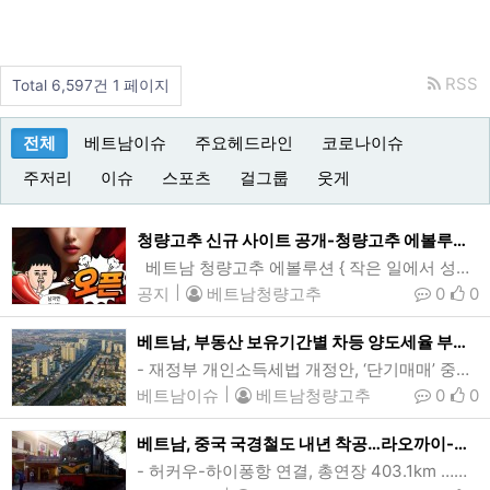
RSS
Total 6,597건
1 페이지
전체
베트남이슈
주요헤드라인
코로나이슈
주저리
이슈
스포츠
걸그룹
웃게
청량고추 신규 사이트 공개-청량고추 에볼루션-
베트남 청량고추 에볼루션 { 작은 일에서 성장할 능력이 있는 사람에게 큰일이 주어진다 Big jobs usually go to the menwho prove their ability the outgrow small ones } 청량고추 에볼루션 진화하는 고추 …
공지
|
베트남청량고추
0
0
베트남, 부동산 보유기간별 차등 양도세율 부과안 ‘좌초’
- 재정부 개인소득세법 개정안, ‘단기매매’ 중과…투기방지·시장안정 목적- 법무부 “토지관리·세제 등 정책준비 미흡…현실성 없다” 반대호치민 투득시 보응웬지압길 일대 전경. 베트남이 투기세력 억제 및 부동산시장 안정을 위해 추진해온 부동산 보유기간별 차등 양도세율 적용안이 시스템 미비로 무산될 상황을 맞았다. (사진=VnExpress/Quynh Tran)[인사이드비나=호치민, 투 탄(Thu thanh) 기자] 베트남이 투기세력을 막고, 부동산시장 안정을 위해 추진해온 부동산 보유기간별 차등 양도세율 적용안이 이를 …
베트남이슈
|
베트남청량고추
0
0
베트남, 중국 국경철도 내년 착공…라오까이-하노이-하이퐁 노선
- 허커우-하이퐁항 연결, 총연장 403.1km …사업비 194.9조동(76.2억달러)- 2030년 완공계획…지하철 포함 국가 전체 철도망 연결시 경제효과 982억달러 기대베트남이 내년중 북부 중국 접경지 연결 철도사업 착공을 추진하고 있다. 정부가 추진중인 라오까이-하노이-하이퐁 철도는 중국 윈난성 허커우-라오까이 국경부터 하이퐁항까지, 수도 하노이를 비롯해 9개 성·시를 통과하는 총연장 403.1km의 국경철도다. (사진=VnExpress/Giang Huy)[인사이드비나=하노이, 떤 풍(Tan phung) 기자] 베트남…