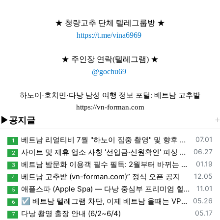
★ 청량고추 단체 텔레그룹방
★
https://t.me/vina6969
★ 주인장 연락(텔레그램)
★
@gochu69
하노이·호치민·다낭 남성 여행 정보 포털: 베트남 고추밭
https://vn-forman.com
▶공지글
등록일
베트남 리얼티비 7월 "하노이 집중 촬영" 및 향후 일정 안내
07.01
1
등록일
사이트 및 제휴 업소 사칭 '선입금·신원확인' 피싱 사기 주의
06.27
2
등록일
베트남 밤문화 이용객 필수 필독: 2월부터 바뀌는 환전 단속 가이드
01.19
3
등록일
베트남 고추밭 (vn-forman.com)” 정식 오픈 공지
12.05
4
등록일
애플스파 (Apple Spa) — 다낭 중심부 프리미엄 힐링 스파, 예약 문의
11.01
5
등록일
☑️ 베트남 텔레그램 차단, 이제 베트남 올때는 VPN도 필수가 됬습니다.
05.26
6
등록일
다낭 촬영 출장 안내 (6/2~6/4)
05.17
7