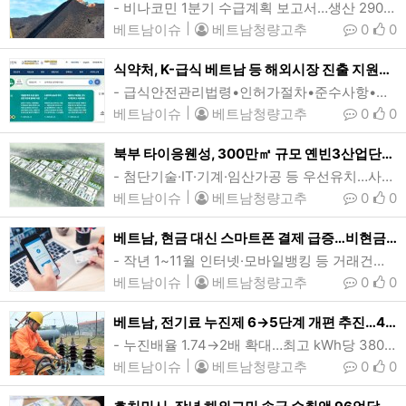
- 비나코민 1분기 수급계획 보고서…생산 290만톤, 수입 130만톤베트남이 뗏(설) 성수기를 앞두고 안정적인 전력 공급을 보장하기 위해 이번달 석탄 생산과 수입을 늘릴 계획이다. (사진=baodautu)[인사이드비나=하노이, 떤 풍(Tan phung) 기자] 올들어 베트남의 석탄 수요가 크게 늘어난 것으로 나타났다.국영 베트남석탄광물공사(Vinacomin·비나코민)가 최근 내놓은 2025년 1분기 석탄수급계획에 따르면, 이번달 석탄 생산량과 수입량은 각각 290만톤, 130만톤에 이를 것으로 예상된다.이에대해 비나코민은 …
베트남이슈
|
베트남청량고추
0
0
식약처, K-급식 베트남 등 해외시장 진출 지원…7개국 관련규정 분석제공
- 급식안전관리법령•인허가절차•준수사항•행정처분 기준 등- 업계의 수출국 제도 이해도 제고K-급식의 베트남 등 해외시장 진출 지원을 위한 식품의약처의 ‘주요국 급식관련 식품위생 규정•현황’의 자세한 내용은 식약처 홈페이지(정책정보-원스콥 식품수출정보 창구-해외규제 정보)에서 확인할 수 있다. (사진=식약처 홈페이지 캡쳐)[인사이드비나=이영순 기자] 식품의약품안전처(처장 오유경)는 15일 K-급식의 베트남 등 해외시장 진출을 지원하기 위해 ‘주요국 급식관련 식품 위생 규정 및 현황’을 식약처 홈페이지에 공개한다고 밝혔다.이는…
베트남이슈
|
베트남청량고추
0
0
북부 타이응웬성, 300만㎡ 규모 옌빈3산업단지 개발…부총리 승인
- 첨단기술·IT·기계·임산가공 등 우선유치…사업비 4.1조동(1.6억달러)- 올해 산업용부동산 성장세 지속 전망…임대료 매분기 2~5% 오를듯베트남 북부 산업중심지중 하나인 타이응웬성에 300헥타르 규모 산업단지가 신설될 예정이다. 타이응웬성은 관내 5개 산단을 보유한 북부지방 산업중심지중 하나로, 작년 기준 이들 산업단지 입주기업은 모두 317곳에 집계됐다. 이중 FDI 프로젝트는 178개, 총등록자본금은 110억달러에 달했다. (그래픽=BMK그룹)[인사이드비나=하노이, 떤 풍(Tan phung) 기자] 베트남…
베트남이슈
|
베트남청량고추
0
0
베트남, 현금 대신 스마트폰 결제 급증…비현금결제 ‘대세’
- 작년 1~11월 인터넷·모바일뱅킹 등 거래건수 6.8~106.7%↑- QR코드, 편의성·보안성·속도 등 강점…전자제품·귀금속·금융투자 영역 확대베트남에서 QR코드와 전자지갑 이체 등 현금을 사용하지 않는 결제수단이 지속적으로 늘어나고 있다. 베트남 중앙은행에 따르면 작년 1~11월 비현금결제 거래건수와 거래액은 전년동기대비 각각 56.8%, 33.7% 늘어난 것으로 집계됐다. (사진=vneconomy)[인사이드비나=하노이, 장연환 기자] 베트남에서 QR코드와 전자지갑 이체 등 현금을 사용하지 않는 결제…
베트남이슈
|
베트남청량고추
0
0
베트남, 전기료 누진제 6→5단계 개편 추진…401kWh이상 사용가구 부담↑
- 누진배율 1.74→2배 확대…최고 kWh당 3800동(15센트) 14.7% 올라- 1구간 확대 따른 매출감소, 4~5구간 요금 인상으로 상쇄베트남이 현행 6단계인 전기요금 누진구간을 5단계로 축소 개편을 추진하고 있다. 개편안이 원안대로 승인되면 현재 kWh당 3302동(13센트)인 최고 누진요금은 3786동(15센트)으로 14.7% 인상된다. (사진=EVN)[인사이드비나=하노이, 떤 풍(Tan phung) 기자] 베트남이 전기요금 누진구간을 현행 6단계에서 5단계로 축소 개편하는 방안을 추진하고 있다. 개편안이 원안대…
베트남이슈
|
베트남청량고추
0
0